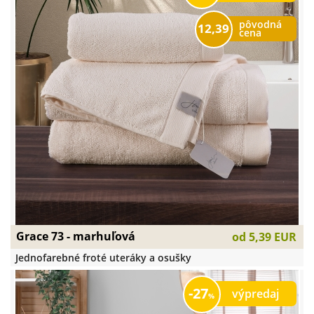
pôvodná
12,39
cena
Grace 73 - marhuľová
od
5,39 EUR
Jednofarebné froté uteráky a osušky
27
výpredaj