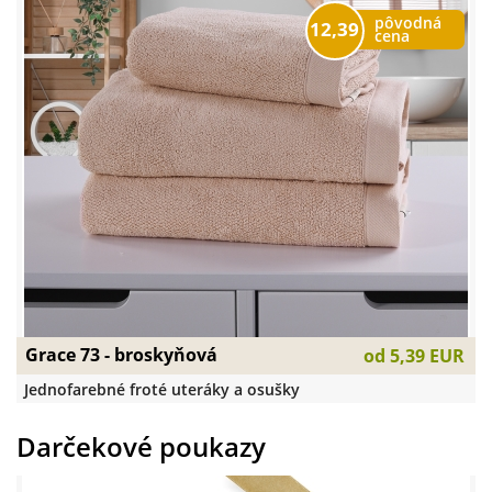
pôvodná
12,39
cena
Grace 73 - broskyňová
od
5,39 EUR
Jednofarebné froté uteráky a osušky
Darčekové poukazy