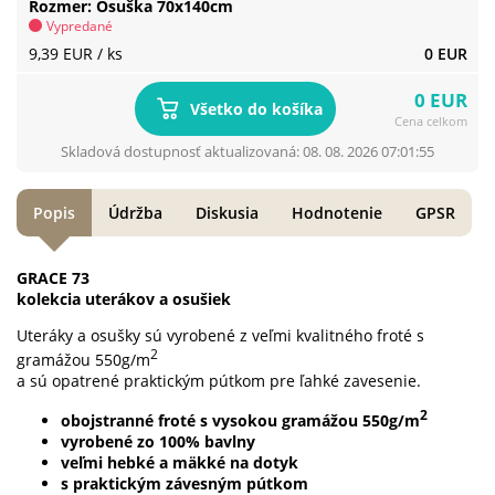
Rozmer
Osuška 70x140cm
Vypredané
9,39 EUR
/ ks
0 EUR
0 EUR
Všetko do košíka
Cena celkom
Skladová dostupnosť aktualizovaná: 08. 08. 2026 07:01:55
Popis
Údržba
Diskusia
Hodnotenie
GPSR
GRACE 73
kolekcia uterákov a osušiek
Uteráky a osušky sú vyrobené z veľmi kvalitného froté s
2
gramážou 550g/m
a sú opatrené praktickým pútkom pre ľahké zavesenie.
2
obojstranné froté s vysokou gramážou 550g/m
vyrobené zo 100% bavlny
veľmi hebké a mäkké na dotyk
s praktickým závesným pútkom