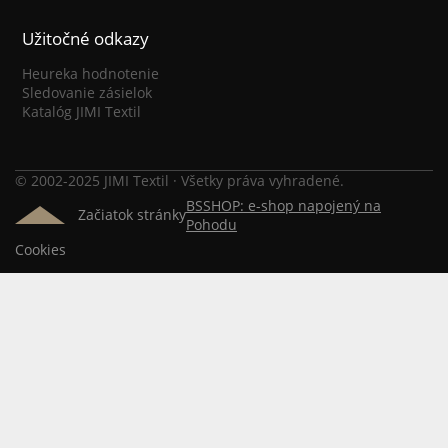
Užitočné odkazy
Heureka hodnotenie
Sledovanie zásielok
Katalóg JIMI Textil
© 2002-2025 JIMI Textil · Všetky práva vyhradené.
BSSHOP: e-shop napojený na
Začiatok stránky
Pohodu
Cookies