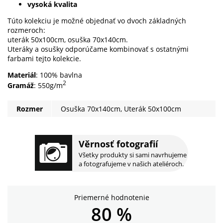
vysoká kvalita
Túto kolekciu je možné objednať vo dvoch základných
rozmeroch:
uterák 50x100cm, osuška 70x140cm.
Uteráky a osušky odporúčame kombinovať s ostatnými
farbami tejto kolekcie.
Materiál
: 100% bavlna
2
Gramáž
: 550g/m
Rozmer
Osuška 70x140cm, Uterák 50x100cm
Věrnosť fotografií
Všetky produkty si sami navrhujeme
a fotografujeme v našich ateliéroch.
Priemerné hodnotenie
80 %