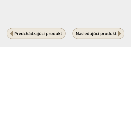
Predchádzajúci produkt
Nasledujúci produkt
Na vašom súkromí nám záleží
Tento internetový obchod ukladá súbory cookies, ktoré
pomáhajú k jeho správnemu fungovaniu. Využívaním
našich služieb s ich používaním súhlasíte.
POVOLIŤ VŠETKO
PODROBNÉ NASTAVENIE