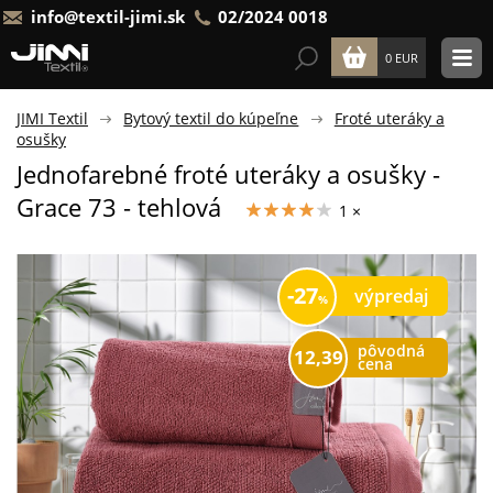
info@textil-jimi.sk
02/2024 0018
0 EUR
JIMI Textil
Bytový textil do kúpeľne
Froté uteráky a
osušky
Jednofarebné froté uteráky a osušky -
Grace 73 - tehlová
1 ×
27
výpredaj
pôvodná
12,39
cena