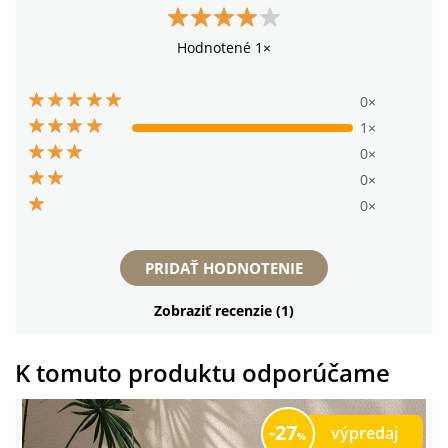
Hodnotené 1×
0×
1×
0×
0×
0×
PRIDAŤ HODNOTENIE
Zobraziť recenzie (1)
K tomuto produktu odporúčame
27
výpredaj