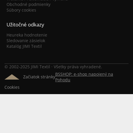
Obchodné podmienky
Súbory cookies
Užitočné odkazy
Heureka hodnotenie
Sledovanie zásielok
Katalóg JIMI Textil
© 2002-2025 JIMI Textil · Všetky práva vyhradené.
BSSHOP: e-shop napojený na
Začiatok stránky
Pohodu
Cookies