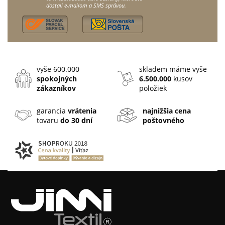
dostali e-mailom a SMS správou.
vyše 600.000
skladem máme vyše
spokojných
6.500.000
kusov
zákazníkov
položiek
garancia
vrátenia
najnižšia cena
tovaru
do 30 dní
poštovného