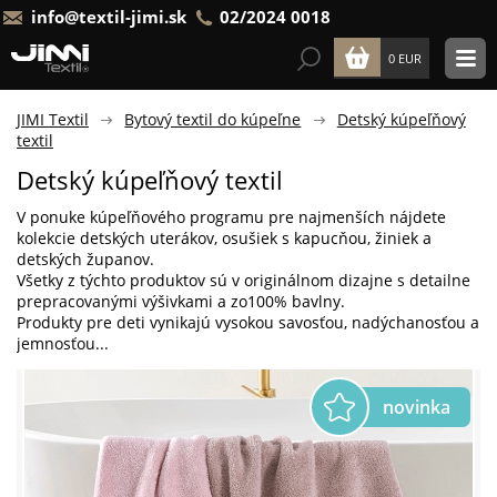
info@textil-jimi.sk
02/2024 0018
0 EUR
JIMI Textil
Bytový textil do kúpeľne
Detský kúpeľňový
textil
Detský kúpeľňový textil
V
ponuke
kúpeľňového
programu
pre
najmenších
nájdete
kolekcie
detských
uterákov
, osušiek
s
kapucňou
,
žiniek
a
detských
županov
.
Všetky z
týchto produktov sú
v originálnom
dizajne
s detailne
prepracovanými
výšivkami
a
zo
100
%
bavlny
.
Produkty pre deti vynikajú
vysokou
savosťou
,
nadýchanosťou
a
jemnosťou...