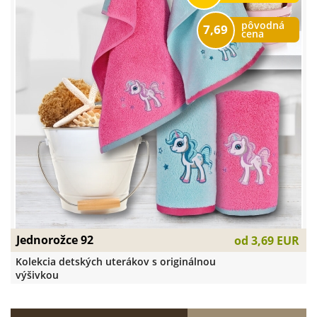
pôvodná
7,69
cena
Jednorožce 92
od
3,69 EUR
Kolekcia detských uterákov s originálnou
výšivkou