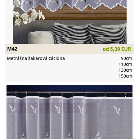
M42
od
5,39 EUR
Metrážna žakárová záclona
90cm
110cm
130cm
150cm