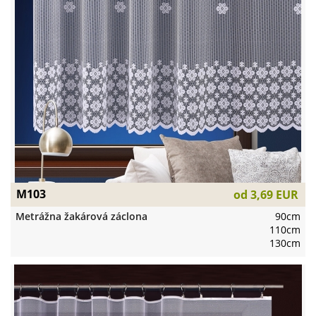
M103
od
3,69 EUR
Metrážna žakárová záclona
90cm
110cm
130cm