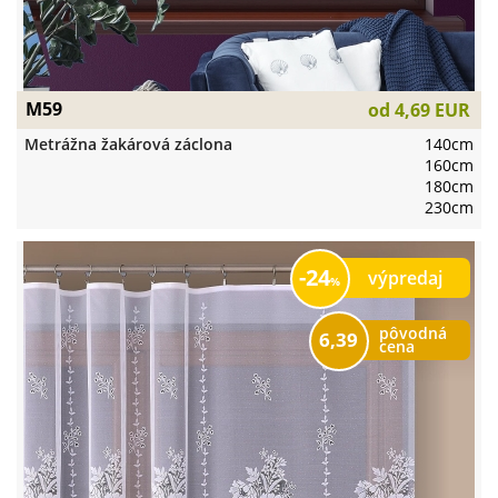
M59
od
4,69 EUR
Metrážna žakárová záclona
140cm
160cm
180cm
230cm
24
výpredaj
pôvodná
6,39
cena