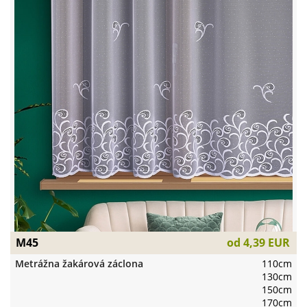
M45
od
4,39 EUR
Metrážna žakárová záclona
110cm
130cm
150cm
170cm