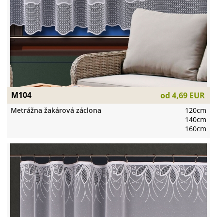
M104
od
4,69 EUR
Metrážna žakárová záclona
120cm
140cm
160cm