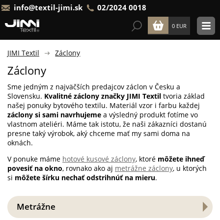
info@textil-jimi.sk
02/2024 0018
0 EUR
JIMI Textil
Záclony
Záclony
Sme jedným z najväčších predajcov záclon v Česku a
Slovensku.
Kvalitné záclony značky JIMI Textil
tvoria základ
našej ponuky bytového textilu. Materiál vzor i farbu každej
záclony si sami navrhujeme
a výsledný produkt fotíme vo
vlastnom ateliéri. Máme tak istotu, že naši zákazníci dostanú
presne taký výrobok, aký chceme mať my sami doma na
oknách.
V ponuke máme
hotové kusové záclony
, ktoré
môžete ihneď
povesiť na okno
, rovnako ako aj
metrážne záclony
, u ktorých
si
môžete šírku nechať odstrihnúť na mieru
.
Metrážne