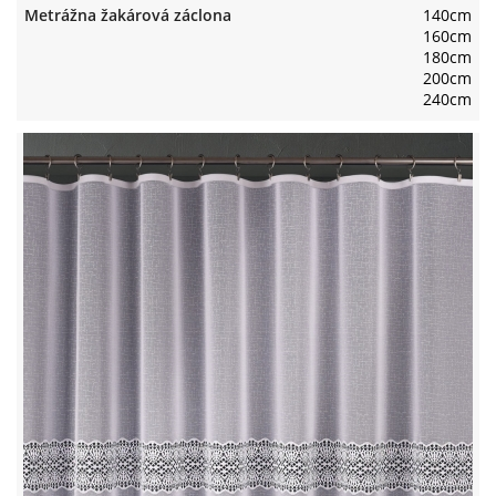
Metrážna žakárová záclona
140cm
160cm
180cm
200cm
240cm