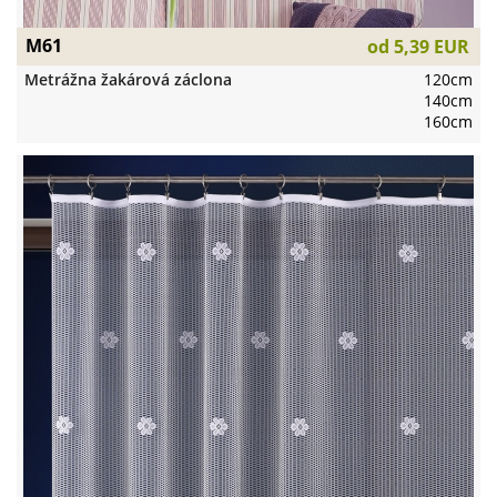
M61
od
5,39 EUR
Metrážna žakárová záclona
120cm
140cm
160cm