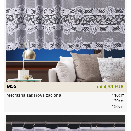
M55
od
4,39 EUR
Metrážna žakárová záclona
110cm
130cm
150cm