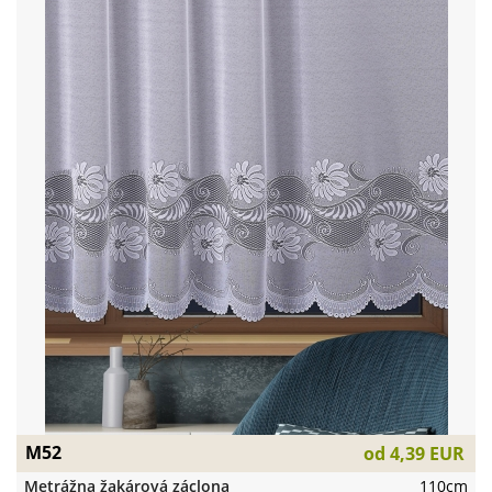
M52
od
4,39 EUR
Metrážna žakárová záclona
110cm