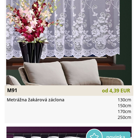
M91
od
4,39 EUR
Metrážna žakárová záclona
130cm
150cm
170cm
250cm