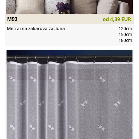
M93
od
4,39 EUR
Metrážna žakárová záclona
120cm
150cm
180cm