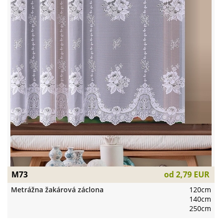
M73
od
2,79 EUR
Metrážna žakárová záclona
120cm
140cm
250cm