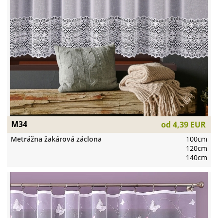
M34
od
4,39 EUR
Metrážna žakárová záclona
100cm
120cm
140cm