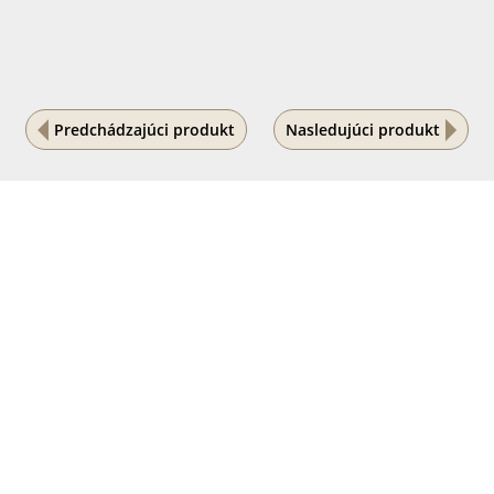
Predchádzajúci produkt
Nasledujúci produkt
Na vašom súkromí nám záleží
Tento internetový obchod ukladá súbory cookies, ktoré
pomáhajú k jeho správnemu fungovaniu. Využívaním
našich služieb s ich používaním súhlasíte.
POVOLIŤ VŠETKO
PODROBNÉ NASTAVENIE