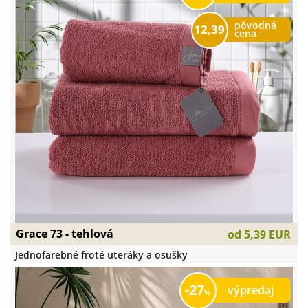
pôvodná
12,39
cena
Grace 73 - tehlová
od
5,39 EUR
Jednofarebné froté uteráky a osušky
27
výpredaj