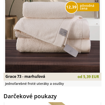
pôvodná
12,39
cena
Grace 73 - marhuľová
od
5,39 EUR
Jednofarebné froté uteráky a osušky
Darčekové poukazy