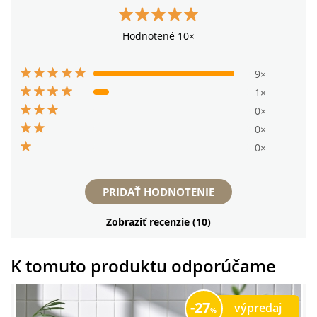
Hodnotené 10×
9×
1×
0×
0×
0×
PRIDAŤ HODNOTENIE
Zobraziť recenzie (10)
K tomuto produktu odporúčame
27
výpredaj