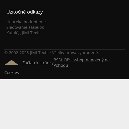
Užitočné odkazy
Heureka hodnotenie
Sledovanie zásielok
Katalóg JIMI Textil
© 2002-2025 JIMI Textil · Všetky práva vyhradené.
BSSHOP: e-shop napojený na
Začiatok stránky
Pohodu
Cookies