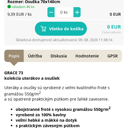
Rozmer
Osuška 70x140cm
skladom 46 ks
9,39 EUR
/ ks
0 EUR
0 EUR
Všetko do košíka
Cena celkom
Skladová dostupnosť aktualizovaná: 09. 08. 2026 11:38:14
Popis
Údržba
Diskusia
Hodnotenie
GPSR
GRACE 73
kolekcia uterákov a osušiek
Uteráky a osušky sú vyrobené z veľmi kvalitného froté s
2
gramážou 550g/m
a sú opatrené praktickým pútkom pre ľahké zavesenie.
2
obojstranné froté s vysokou gramážou 550g/m
vyrobené zo 100% bavlny
veľmi hebké a mäkké na dotyk
s praktickým závesným pútkom