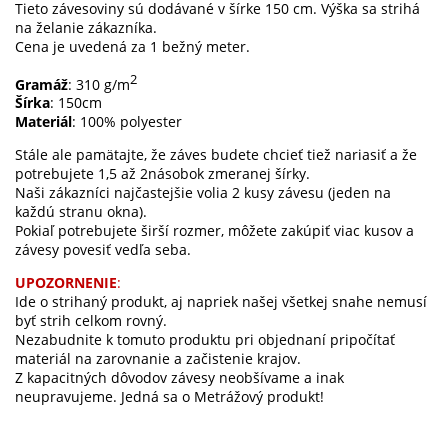
Tieto závesoviny sú dodávané v šírke 150 cm. Výška sa strihá
na želanie zákazníka.
Cena je uvedená za 1 bežný meter.
2
Gramáž
: 310 g/m
Šírka
: 150cm
Materiál
: 100% polyester
Stále ale pamätajte, že záves budete chcieť tiež nariasiť a že
potrebujete 1,5 až 2násobok zmeranej šírky.
Naši zákazníci najčastejšie volia 2 kusy závesu (jeden na
každú stranu okna).
Pokiaľ potrebujete širší rozmer, môžete zakúpiť viac kusov a
závesy povesiť vedľa seba.
UPOZORNENIE
:
Ide o strihaný produkt, aj napriek našej všetkej snahe nemusí
byť strih celkom rovný.
Nezabudnite k tomuto produktu pri objednaní pripočítať
materiál na zarovnanie a začistenie krajov.
Z kapacitných dôvodov závesy neobšívame a inak
neupravujeme. Jedná sa o Metrážový produkt!