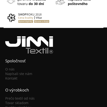
tovaru
do 30 dní
poštovného
Spoločnosť
O nás
Napísali ste nám
Kontakt
O výrobkoch
Prečo textil od nás
Tovar skladom