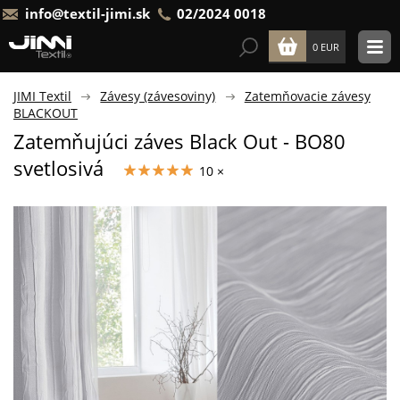
info@textil-jimi.sk
02/2024 0018
0 EUR
JIMI Textil
Závesy (závesoviny)
Zatemňovacie závesy
BLACKOUT
Zatemňujúci záves Black Out - BO80
svetlosivá
10 ×