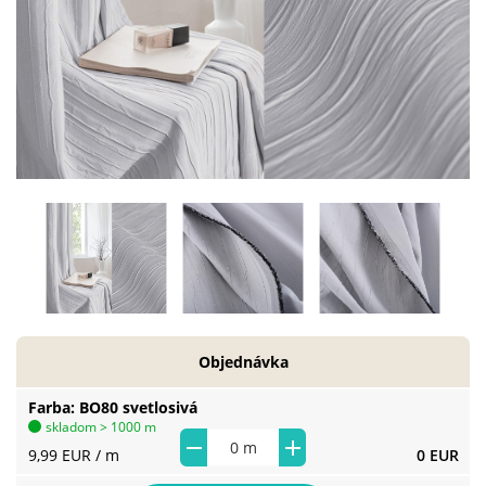
Objednávka
Farba
BO80 svetlosivá
skladom > 1000 m
9,99 EUR
/ m
0 EUR