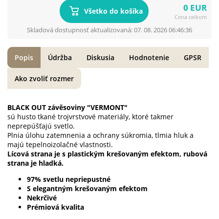
0 EUR
Všetko do košíka
Cena celkom
Skladová dostupnosť aktualizovaná: 07. 08. 2026 06:46:36
Popis
Údržba
Diskusia
Hodnotenie
GPSR
Ako zvoliť rozmer
BLACK OUT závěsoviny "VERMONT"
sú husto tkané trojvrstvové materiály, ktoré takmer
neprepúšťajú svetlo.
Plnia úlohu zatemnenia a ochrany súkromia, tlmia hluk a
majú tepelnoizolačné vlastnosti.
Lícová strana je s plastickým krešovaným efektom, rubová
strana je hladká.
97% svetlu nepriepustné
S elegantným krešovaným efektom
Nekrčivé
Prémiová kvalita