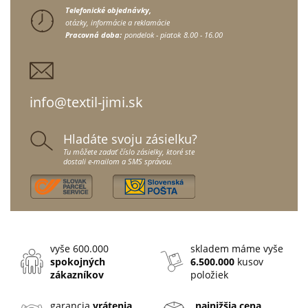
Telefonické objednávky,
otázky, informácie a reklamácie
Pracovná doba:
pondelok - piatok
8.00 - 16.00
info@textil-jimi.sk
Hladáte svoju zásielku?
Tu môžete zadať číslo zásielky, ktoré ste
dostali e-mailom a SMS správou.
vyše 600.000
skladem máme vyše
spokojných
6.500.000
kusov
zákazníkov
položiek
garancia
vrátenia
najnižšia cena