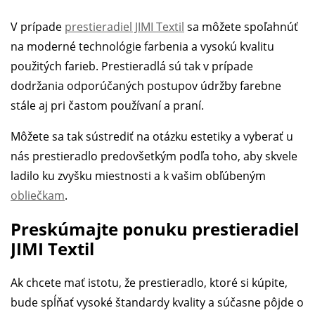
V prípade
prestieradiel JIMI Textil
sa môžete spoľahnúť
na moderné technológie farbenia a vysokú kvalitu
použitých farieb. Prestieradlá sú tak v prípade
dodržania odporúčaných postupov údržby farebne
stále aj pri častom používaní a praní.
Môžete sa tak sústrediť na otázku estetiky a vyberať u
nás prestieradlo predovšetkým podľa toho, aby skvele
ladilo ku zvyšku miestnosti a k vašim obľúbeným
obliečkam
.
Preskúmajte ponuku prestieradiel
JIMI Textil
Ak chcete mať istotu, že prestieradlo, ktoré si kúpite,
bude spĺňať vysoké štandardy kvality a súčasne pôjde o