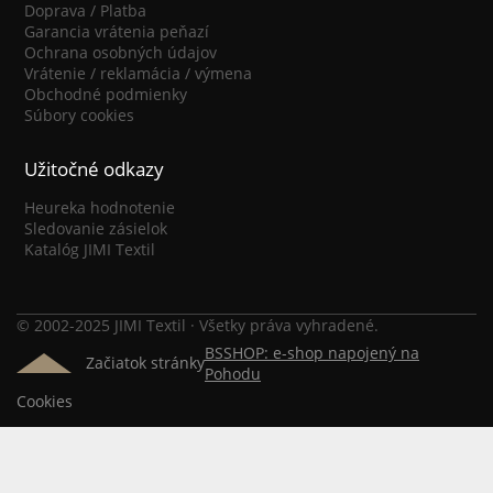
Doprava / Platba
Garancia vrátenia peňazí
Ochrana osobných údajov
Vrátenie / reklamácia / výmena
Obchodné podmienky
Súbory cookies
Užitočné odkazy
Heureka hodnotenie
Sledovanie zásielok
Katalóg JIMI Textil
© 2002-2025 JIMI Textil · Všetky práva vyhradené.
BSSHOP: e-shop napojený na
Začiatok stránky
Pohodu
Cookies