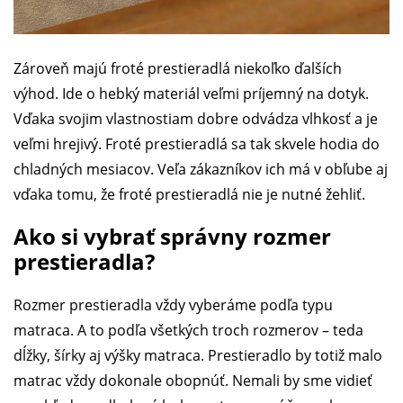
Zároveň majú froté prestieradlá niekoľko ďalších
výhod. Ide o hebký materiál veľmi príjemný na dotyk.
Vďaka svojim vlastnostiam dobre odvádza vlhkosť a je
veľmi hrejivý. Froté prestieradlá sa tak skvele hodia do
chladných mesiacov. Veľa zákazníkov ich má v obľube aj
vďaka tomu, že froté prestieradlá nie je nutné žehliť.
Ako si vybrať správny rozmer
prestieradla?
Rozmer prestieradla vždy vyberáme podľa typu
matraca. A to podľa všetkých troch rozmerov – teda
dĺžky, šírky aj výšky matraca. Prestieradlo by totiž malo
matrac vždy dokonale obopnúť. Nemali by sme vidieť