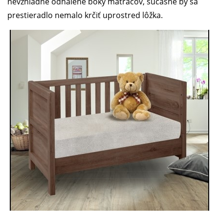
nevzhľadne odhalené boky matracov, súčasne by sa
prestieradlo nemalo krčiť uprostred lôžka.