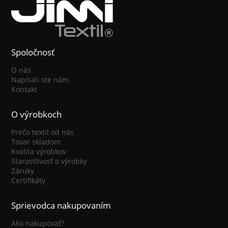
Spoločnosť
O nás
Napísali ste nám
Kontakt
O výrobkoch
Prečo textil od nás
Tovar skladom
Kvalita výrobkov
Starostlivosť o výrobky
Záruky
Certifikáty
Sprievodca nakupovaním
Ako nakupovať?