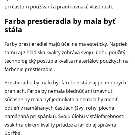
pri častom používaní a praní rovnaké vlastnosti.
Farba prestieradla by mala byť
stála
Farby prestieradiel majú účel najmä estetický. Napriek
tomu aj z hľadiska kvality zohráva svoju úlohu použitý
technologický postup a kvalita materiálov použitých na
farbenie prestieradiel.
Prestieradlo by malo byť farebne stále aj po mnohých
praniach. Farba by nemala blednúť ani tmavnúť,
súčasne by mala byť jednoliata a nemala by meniť
odtieň v namáhaných častiach (švy, rohy, plocha
namáhaná pri spánku). Svoju úlohu v stálofarebnosti
však hrá okrem kvality priadze a farieb aj správna
údržba.