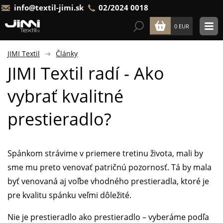
info@textil-jimi.sk
02/2024 0018
0 EUR
JIMI Textil
Články
JIMI Textil radí - Ako
vybrať kvalitné
prestieradlo?
Spánkom strávime v priemere tretinu života, mali by
sme mu preto venovať patričnú pozornosť. Tá by mala
byť venovaná aj voľbe vhodného prestieradla, ktoré je
pre kvalitu spánku veľmi dôležité.
Nie je prestieradlo ako prestieradlo – vyberáme podľa