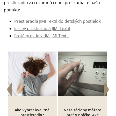
prestieradlo za rozumnú cenu, preskúmajte našu
ponuku:
Prestieradlá JIMI Textil do detských postieľok
Jersey prestieradlá JIMI Textil
Froté prestieradlá JIMI Textil
Ako vybrať kvalitné
Naše záclony môžete
prestieradlo?
prať v práčke. Aké
k