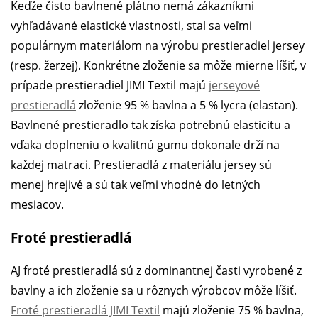
Keďže čisto bavlnené plátno nemá zákazníkmi
vyhľadávané elastické vlastnosti, stal sa veľmi
populárnym materiálom na výrobu prestieradiel jersey
(resp. žerzej). Konkrétne zloženie sa môže mierne líšiť, v
prípade prestieradiel JIMI Textil majú
jerseyové
prestieradlá
zloženie 95 % bavlna a 5 % lycra (elastan).
Bavlnené prestieradlo tak získa potrebnú elasticitu a
vďaka doplneniu o kvalitnú gumu dokonale drží na
každej matraci. Prestieradlá z materiálu jersey sú
menej hrejivé a sú tak veľmi vhodné do letných
mesiacov.
Froté prestieradlá
AJ froté prestieradlá sú z dominantnej časti vyrobené z
bavlny a ich zloženie sa u rôznych výrobcov môže líšiť.
Froté prestieradlá JIMI Textil
majú zloženie 75 % bavlna,