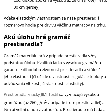
200, dĺžkou 200 cm a výškou až 28 cm (froté), resp.
30 cm (jersey)
Vďaka elastickým vlastnostiam sa naše prestieradlá
rozmerovo hodia pre drvivú väčšinu matracov na trhu.
Akú úlohu hrá gramáž
prestieradla?
Gramáž materiálu hrá v prípade prestieradla vždy
podstatnú úlohu. Kvalitná látka s vysokou gramážou
garantuje dlhodobú životnosť prestieradla a stálosť
jeho vlastností (či už ide o vlastnosti regulácie teploty a
odvádzania vlhkosti, či vlastnosti elasticity).
Prestieradlá značky JIMI Textil
sa vyznačujú vysokou
2
gramážou (až 260 g/m
v prípade froté prestieradiel) a
tým aj veľmi dlhou životnosťou. Prestieradlo má teda aj