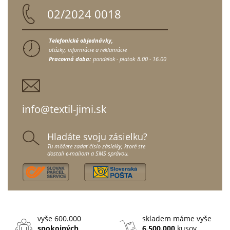
02/2024 0018
Telefonické objednávky,
otázky, informácie a reklamácie
Pracovná doba:
pondelok - piatok
8.00 - 16.00
info@textil-jimi.sk
Hladáte svoju zásielku?
Tu môžete zadať číslo zásielky, ktoré ste
dostali e-mailom a SMS správou.
vyše 600.000
skladem máme vyše
spokojných
6.500.000
kusov