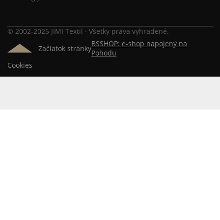
© 2002-2025 JIMI Textil · Všetky práva vyhradené.
BSSHOP: e-shop napojený na
Začiatok stránky
Pohodu
Cookies
Na vašom súkromí nám záleží
Tento internetový obchod ukladá súbory cookies, ktoré
pomáhajú k jeho správnemu fungovaniu. Využívaním
našich služieb s ich používaním súhlasíte.
POVOLIŤ VŠETKO