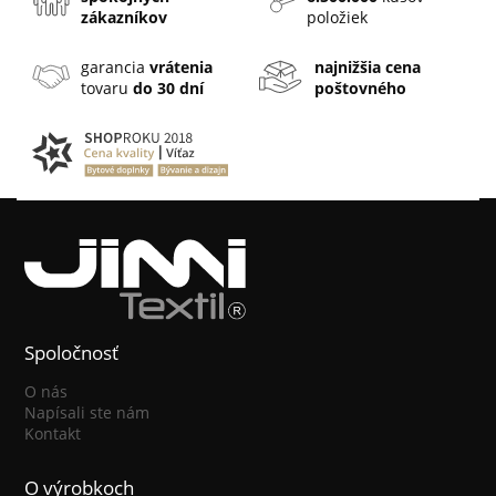
zákazníkov
položiek
garancia
vrátenia
najnižšia cena
tovaru
do 30 dní
poštovného
Spoločnosť
O nás
Napísali ste nám
Kontakt
O výrobkoch