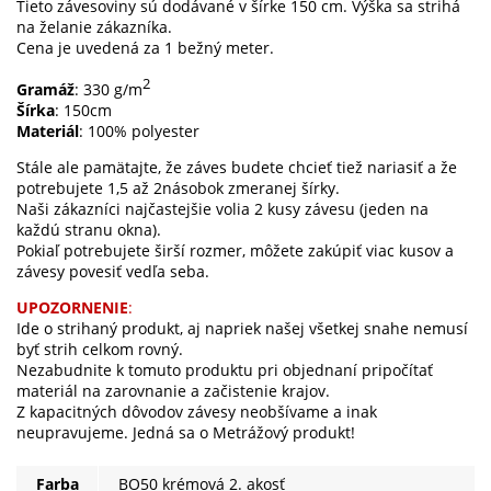
Tieto závesoviny sú dodávané v šírke 150 cm. Výška sa strihá
na želanie zákazníka.
Cena je uvedená za 1 bežný meter.
2
Gramáž
: 330 g/m
Šírka
: 150cm
Materiál
: 100% polyester
Stále ale pamätajte, že záves budete chcieť tiež nariasiť a že
potrebujete 1,5 až 2násobok zmeranej šírky.
Naši zákazníci najčastejšie volia 2 kusy závesu (jeden na
každú stranu okna).
Pokiaľ potrebujete širší rozmer, môžete zakúpiť viac kusov a
závesy povesiť vedľa seba.
UPOZORNENIE
:
Ide o strihaný produkt, aj napriek našej všetkej snahe nemusí
byť strih celkom rovný.
Nezabudnite k tomuto produktu pri objednaní pripočítať
materiál na zarovnanie a začistenie krajov.
Z kapacitných dôvodov závesy neobšívame a inak
neupravujeme. Jedná sa o Metrážový produkt!
Farba
BO50 krémová 2. akosť