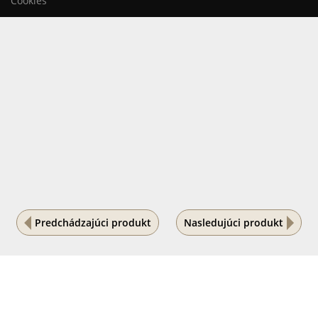
Cookies
Predchádzajúci produkt
Nasledujúci produkt
Na vašom súkromí nám záleží