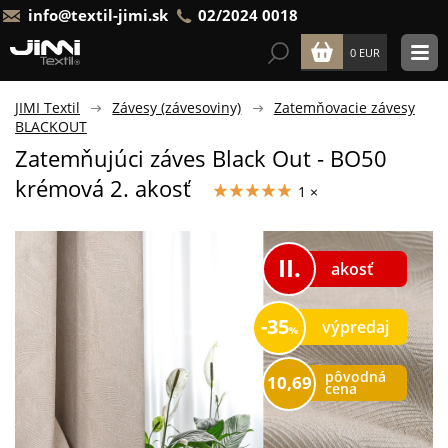
info@textil-jimi.sk
02/2024 0018
0 EUR
JIMI Textil
Závesy (závesoviny)
Zatemňovacie závesy
BLACKOUT
Zatemňujúci záves Black Out - BO50
krémová 2. akosť
1 ×
akosť
35
výpredaj
pôvodná
10,69
cena