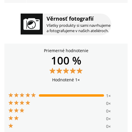
Věrnosť fotografií
Všetky produkty si sami navrhujeme
a fotografujeme v našich ateliéroch.
Priemerné hodnotenie
100 %
Hodnotené 1×
1×
0×
0×
0×
0×