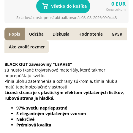
0 EUR
Všetko do košíka
Cena celkom
Skladová dostupnosť aktualizovaná: 08. 08. 2026 09:04:48
Popis
Údržba
Diskusia
Hodnotenie
GPSR
Ako zvoliť rozmer
BLACK OUT závesoviny "LEAVES"
sú husto tkané trojvrstvové materiály, ktoré takmer
neprepúšťajú svetlo.
Plnia úlohu zatemnenia a ochrany súkromia, tlmia hluk a
majú tepelnoizolačné vlastnosti.
Lícová strana je s plastickým efektom vytlačených lístkov,
rubová strana je hladká.
97% svetlu nepriepustné
S elegantným vytlačeným vzorom
Nekrčivé
Prémiová kvalita