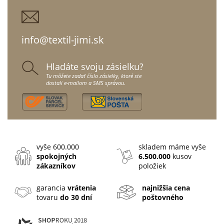
info@textil-jimi.sk
Hladáte svoju zásielku?
Tu môžete zadať číslo zásielky, ktoré ste
dostali e-mailom a SMS správou.
vyše 600.000
skladem máme vyše
spokojných
6.500.000
kusov
zákazníkov
položiek
garancia
vrátenia
najnižšia cena
tovaru
do 30 dní
poštovného