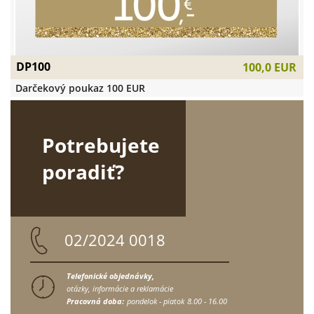
DP100
100,0 EUR
Darčekový poukaz 100 EUR
Potrebujete
poradiť?
02/2024 0018
Telefonické objednávky,
otázky, informácie a reklamácie
Pracovná doba:
pondelok - piatok
8.00 - 16.00