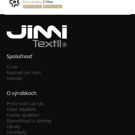
Spoločnosť
O nás
Napísali ste nám
Kontakt
O výrobkoch
Prečo textil od nás
Tovar skladom
Kvalita výrobkov
Starostlivosť o výrobky
Záruky
Certifikáty