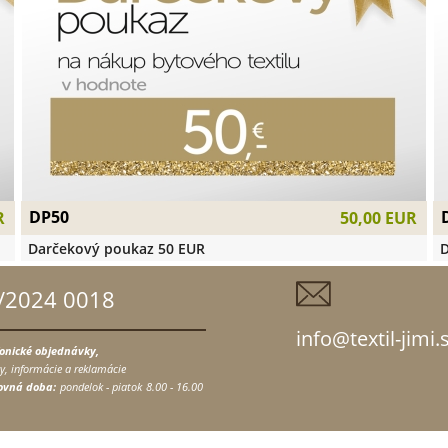
DP50
R
50,00 EUR
Darčekový poukaz 50 EUR
D
/2024 0018
info@textil-jimi.
fonické objednávky,
y, informácie a reklamácie
ovná doba:
pondelok - piatok
8.00 - 16.00