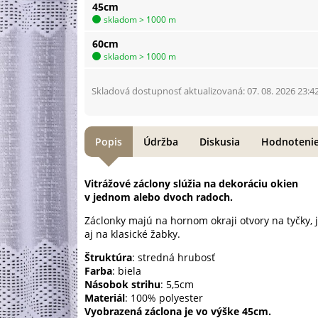
45cm
skladom > 1000 m
60cm
skladom > 1000 m
Skladová dostupnosť aktualizovaná: 07. 08. 2026 23:4
Popis
Údržba
Diskusia
Hodnoteni
Vitrážové záclony slúžia na dekoráciu okien
v jednom alebo dvoch radoch.
Záclonky majú na hornom okraji otvory na tyčky, 
aj na klasické žabky.
Štruktúra
: stredná hrubosť
Farba
: biela
Násobok strihu
: 5,5cm
Materiál
: 100% polyester
Vyobrazená záclona je vo výške 45cm.