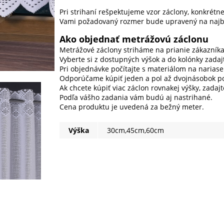
Pri strihaní rešpektujeme vzor záclony, konkrétne
Vami požadovaný rozmer bude upravený na najb
Ako objednať metrážovú záclonu
Metrážové záclony striháme na prianie zákazníka
Vyberte si z dostupných výšok a do kolónky zada
Pri objednávke počítajte s materiálom na nariase
Odporúčame kúpiť jeden a pol až dvojnásobok po
Ak chcete kúpiť viac záclon rovnakej výšky, zadaj
Podľa vášho zadania vám budú aj nastrihané.
Cena produktu je uvedená za bežný meter.
Výška
30cm,45cm,60cm