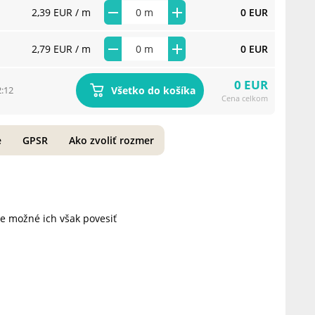
2,39 EUR
/ m
0 EUR
2,79 EUR
/ m
0 EUR
0 EUR
Všetko do košíka
2:12
Cena celkom
e
GPSR
Ako zvoliť rozmer
je možné ich však povesiť