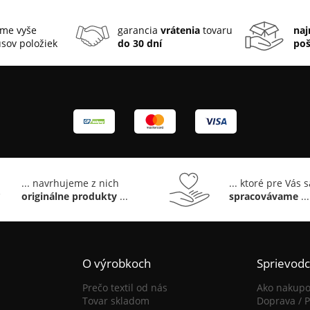
me vyše
garancia
vrátenia
tovaru
naj
sov položiek
do 30 dní
po
... navrhujeme z nich
... ktoré pre Vás 
originálne produkty
...
spracovávame
...
O výrobkoch
Sprievod
Prečo textil od nás
Ako nakupo
Tovar skladom
Doprava / P