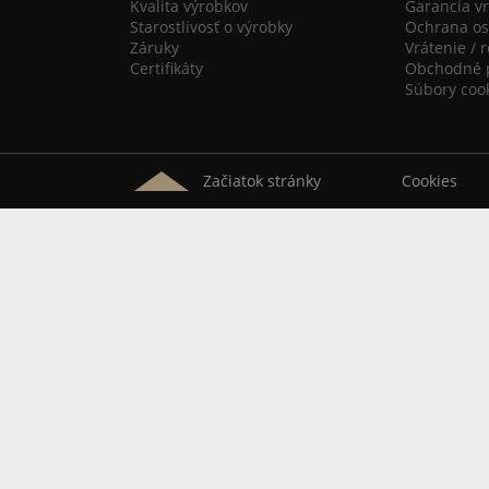
Kvalita výrobkov
Garancia vr
Starostlivosť o výrobky
Ochrana os
Záruky
Vrátenie / 
Certifikáty
Obchodné 
Súbory coo
Začiatok stránky
Cookies