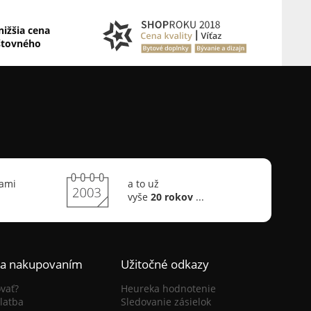
nižšia cena
štovného
sami
a to už
vyše
20 rokov
...
ca nakupovaním
Užitočné odkazy
vať?
Heureka hodnotenie
latba
Sledovanie zásielok