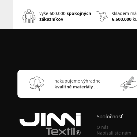
vyše 600.000
spokojných
skladem má
zákazníkov
6.500.000
ku
nakupujeme výhradne
kvalitné materiály
...
Spoločnosť
O nás
Napísali ste nám