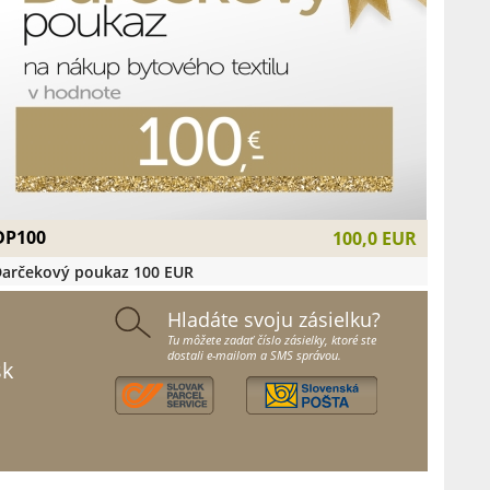
DP100
100,0 EUR
arčekový poukaz 100 EUR
Hladáte svoju zásielku?
Tu môžete zadať číslo zásielky, ktoré ste
dostali e-mailom a SMS správou.
sk