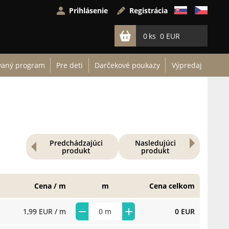
Prihlásenie
Registrácia
0
0 EUR
vaný program
Pre deti
Darčekové poukazy
Výpredaj
Predchádzajúci
Nasledujúci
produkt
produkt
Cena / m
m
Cena celkom
1,99 EUR
/ m
0 EUR