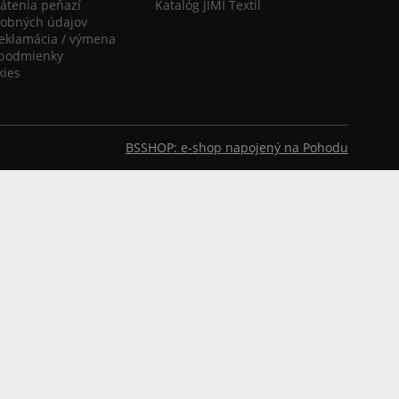
átenia peňazí
Katalóg JIMI Textil
obných údajov
reklamácia / výmena
podmienky
kies
BSSHOP: e-shop napojený na Pohodu