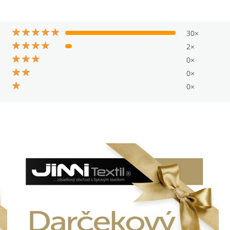
30×
2×
0×
0×
0×