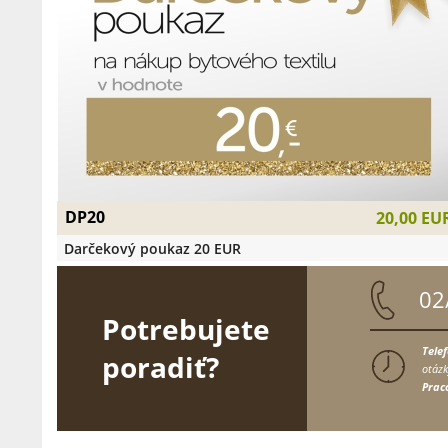
DP20
20,00 EU
Darčekový poukaz 20 EUR
02
Potrebujete
Tele
poradiť?
otázk
Prac