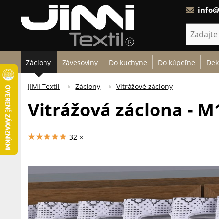
info@
Záclony
Závesoviny
Do kuchyne
Do kúpeľne
Dek
JIMI Textil
Záclony
Vitrážové záclony
Vitrážová záclona - M
32 ×