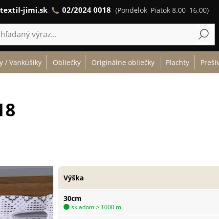
textil-jimi.sk
02/2024 0018
(Pondelok–Piatok 8.00–16.00)
y / Vankúšiky
Obliečky
Originálne obliečky
Plachty
Preší
18
Výška
30cm
skladom > 1000 m