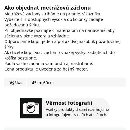
Ako objednať metrážovú záclonu
Metrážové záclony striháme na prianie zákazníka.
Vyberte si z dostupných výšok a do kolónky zadajte
požadovanú šírku.
Pri objednávke počítajte s materiálom na nariasenie, aby
záclona v okne vyzerala vzhľadne.
Odporúčame kúpiť jeden a pol až dvojnásobok požadovanej
šírky.
Ak chcete kúpiť viac záclon rovnakej výšky, zadajte ich do
košíka postupne.
Podľa vášho zadania vám budú aj nastrihané.
Cena produktu je uvedená za bežný meter.
Výška
45cm,60cm
Věrnosť fotografií
Všetky produkty si sami navrhujeme
a fotografujeme v našich ateliéroch.