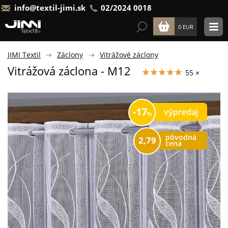
info@textil-jimi.sk
02/2024 0018
0 EUR
JIMI Textil
Záclony
Vitrážové záclony
Vitrážová záclona - M12
55 ×
17
výpredaj
pôvodná
2,79
cena