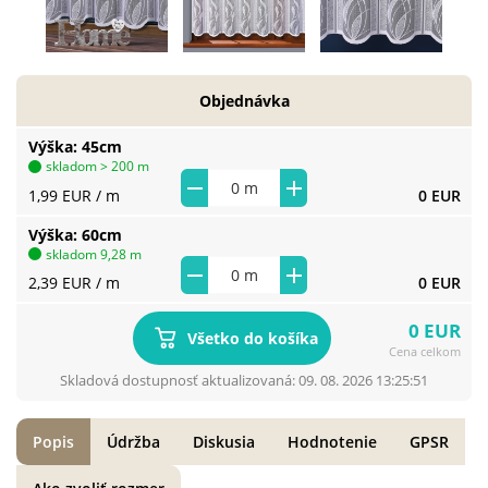
Objednávka
Výška
45cm
skladom > 200 m
1,99 EUR
/ m
0 EUR
Výška
60cm
skladom 9,28 m
2,39 EUR
/ m
0 EUR
0 EUR
Všetko do košíka
Cena celkom
Skladová dostupnosť aktualizovaná: 09. 08. 2026 13:25:51
Popis
Údržba
Diskusia
Hodnotenie
GPSR