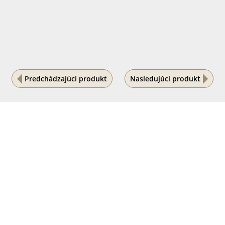
Predchádzajúci produkt
Nasledujúci produkt
Na vašom súkromí nám záleží
Tento internetový obchod ukladá súbory cookies, ktoré
pomáhajú k jeho správnemu fungovaniu. Využívaním
našich služieb s ich používaním súhlasíte.
POVOLIŤ VŠETKO