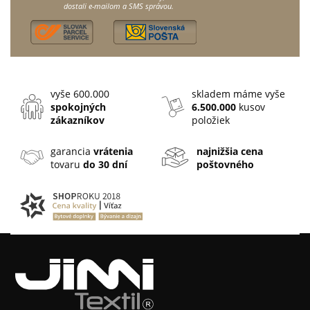
dostali e-mailom a SMS správou.
vyše 600.000
skladem máme vyše
spokojných
6.500.000
kusov
zákazníkov
položiek
garancia
vrátenia
najnižšia cena
tovaru
do 30 dní
poštovného