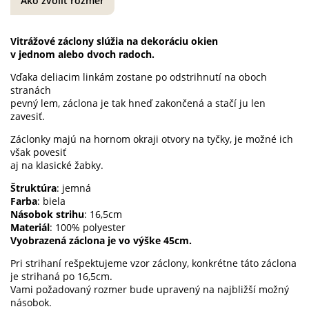
Ako zvoliť rozmer
Vitrážové záclony slúžia na dekoráciu okien
v jednom alebo dvoch radoch.
Vďaka deliacim linkám zostane po odstrihnutí na oboch
stranách
pevný lem, záclona je tak hneď zakončená a stačí ju len
zavesiť.
Záclonky majú na hornom okraji otvory na tyčky, je možné ich
však povesiť
aj na klasické žabky.
Štruktúra
: jemná
Farba
: biela
Násobok strihu
: 16,5cm
Materiál
: 100% polyester
Vyobrazená záclona je vo výške 45cm.
Pri strihaní rešpektujeme vzor záclony, konkrétne táto záclona
je strihaná po 16,5cm.
Vami požadovaný rozmer bude upravený na najbližší možný
násobok.