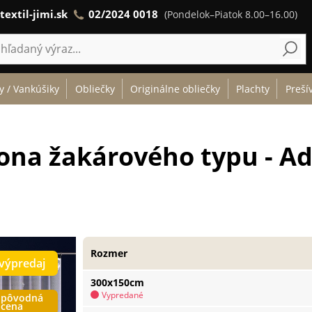
textil-jimi.sk
02/2024 0018
(Pondelok–Piatok 8.00–16.00)
y / Vankúšiky
Obliečky
Originálne obliečky
Plachty
Preší
ona žakárového typu - Ad
Rozmer
výpredaj
300x150cm
Vypredané
pôvodná
cena