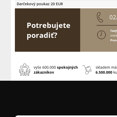
Darčekový poukaz 20 EUR
02
Potrebujete
Tele
poradiť?
otázk
Prac
vyše 600.000
spokojných
skladem má
zákazníkov
6.500.000
ku