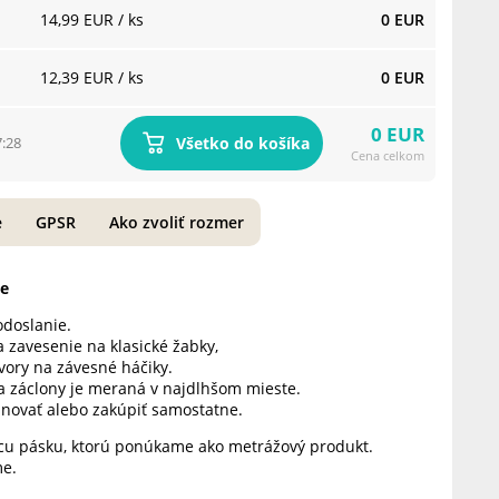
14,99 EUR
/ ks
0 EUR
12,39 EUR
/ ks
0 EUR
0 EUR
Všetko do košíka
7:28
Cena celkom
e
GPSR
Ako zvoliť rozmer
be
odoslanie.
 zavesenie na klasické žabky,
vory na závesné háčiky.
a záclony je meraná v najdlhšom mieste.
inovať alebo zakúpiť samostatne.
acu pásku, ktorú ponúkame ako metrážový produkt.
me.