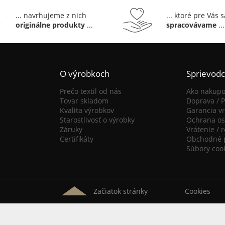
... navrhujeme z nich
... ktoré pre Vás 
originálne produkty
...
spracovávame
...
O výrobkoch
Sprievod
Prečo textil od nás
Ako nakupo
Tovar skladom
Doprava / P
Kvalita výrobkov
Garancia vr
Starostlivosť o výrobky
Ochrana os
Záruky
Vrátenie / 
Certifikáty
Obchodné 
Súbory coo
Začiatok stránky
Cookies