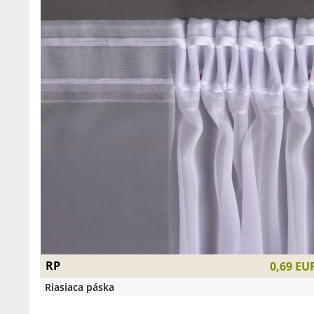
RP
0,69 EU
Riasiaca páska