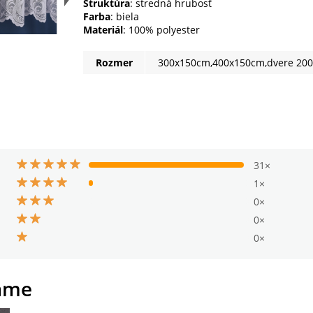
Štruktúra
: stredná hrubosť
Farba
: biela
Materiál
: 100% polyester
Rozmer
300x150cm,400x150cm,dvere 20
31×
1×
0×
0×
0×
ame