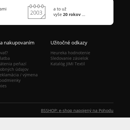
sami
a to už
vyše
20 rokov
...
ca nakupovaním
Užitočné odkazy
vať?
Heureka hodnotenie
latba
Sledovanie zásielok
átenia peňazí
Katalóg JIMI Textil
obných údajov
reklamácia / výmena
podmienky
kies
BSSHOP: e-shop napojený na Pohodu