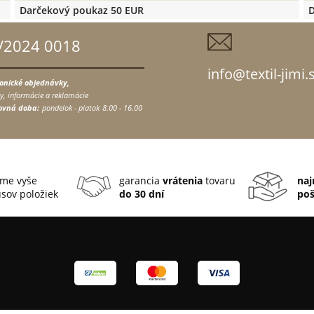
Darčekový poukaz 50 EUR
D
/2024 0018
info@textil-jimi.
fonické objednávky,
y, informácie a reklamácie
ovná doba:
pondelok - piatok
8.00 - 16.00
me vyše
garancia
vrátenia
tovaru
naj
sov položiek
do 30 dní
po