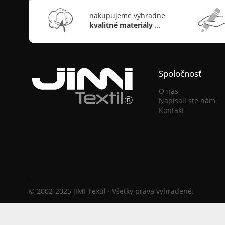
nakupujeme výhradne
kvalitné materiály
...
Spoločnosť
O nás
Napísali ste nám
Kontakt
© 2002-2025 JIMI Textil · Všetky práva vyhradené.