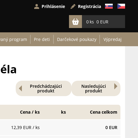
Prihlásenie
Registrácia
0
0 EUR
vaný program
Pre deti
Darčekové poukazy
Výpredaj
éla
Predchádzajúci
Nasledujúci
produkt
produkt
Cena / ks
ks
Cena celkom
12,39 EUR
/ ks
0 EUR