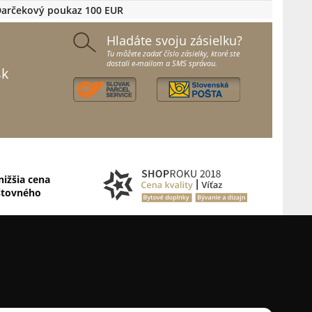
arčekový poukaz 100 EUR
Hladáte svoju zásielku?
Tu môžete zadať číslo zásielky, ktoré ste
dostali e-mailom a SMS správou.
sk
nižšia cena
štovného