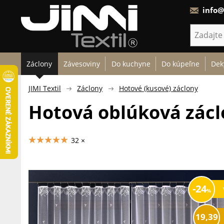
info@
Záclony
Závesoviny
Do kuchyne
Do kúpeľne
Dek
JIMI Textil
Záclony
Hotové (kusové) záclony
Hotová oblúková zácl
32 ×
24
19,39