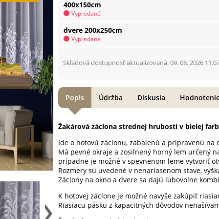
400x150cm
Vypredané
dvere 200x250cm
Vypredané
Skladová dostupnosť aktualizovaná: 09. 08. 2026 11:0
Popis
Údržba
Diskusia
Hodnoteni
Žakárová záclona strednej hrubosti v bielej far
Ide o hotovú záclonu, zabalenú a pripravenú na 
Má pevné okraje a zosilnený horný lem určený na
prípadne je možné v spevnenom leme vytvoriť ot
Rozmery sú uvedené v nenariasenom stave, výšk
Záclony na okno a dvere sa dajú ľubovoľne komb
K hotovej záclone je možné navyše zakúpiť riasi
Riasiacu pásku z kapacitných dôvodov nenašíva