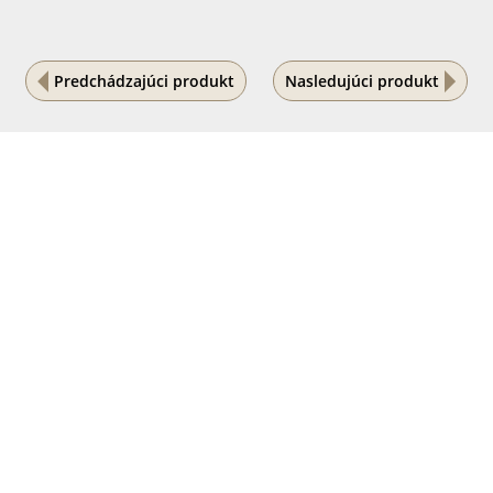
Predchádzajúci produkt
Nasledujúci produkt
Na vašom súkromí nám záleží
Tento internetový obchod ukladá súbory cookies, ktoré
pomáhajú k jeho správnemu fungovaniu. Využívaním
našich služieb s ich používaním súhlasíte.
POVOLIŤ VŠETKO
PODROBNÉ NASTAVENIE