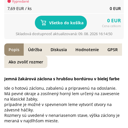
Vypredané
7,69 EUR
/ ks
0 EUR
0 EUR
Všetko do košíka
Cena celkom
Skladová dostupnosť aktualizovaná: 09. 08. 2026 16:14:50
Popis
Údržba
Diskusia
Hodnotenie
GPSR
Ako zvoliť rozmer
Jemná žakárová záclona s hrubšou bordúrou v bielej farbe
Ide o hotovú záclonu, zabalenú a pripravenú na odoslanie.
Má pevné okraje a zosilnený horný lem určený na zavesenie
na klasické žabky,
prípadne je možné v spevnenom leme vytvoriť otvory na
závesné háčiky.
Rozmery sú uvedené v nenariasenom stave, výška záclony je
meraná v najdlhšom mieste.