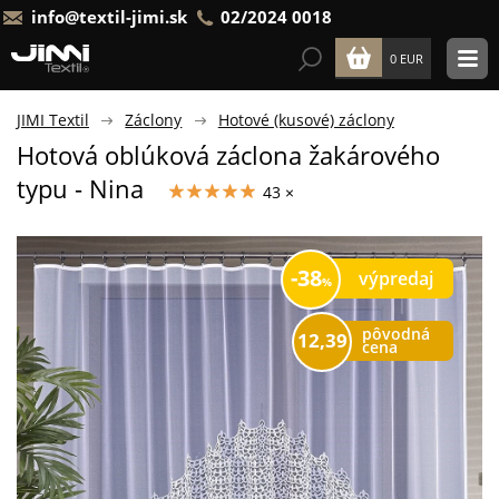
info@textil-jimi.sk
02/2024 0018
0 EUR
JIMI Textil
Záclony
Hotové (kusové) záclony
Hotová oblúková záclona žakárového
typu - Nina
43 ×
38
výpredaj
pôvodná
12,39
cena