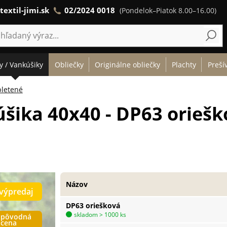
textil-jimi.sk
02/2024 0018
(Pondelok–Piatok 8.00–16.00)
y / Vankúšiky
Obliečky
Originálne obliečky
Plachty
Preší
pletené
šika 40x40 - DP63 oriešk
Názov
výpredaj
DP63 oriešková
skladom > 1000 ks
pôvodná
cena