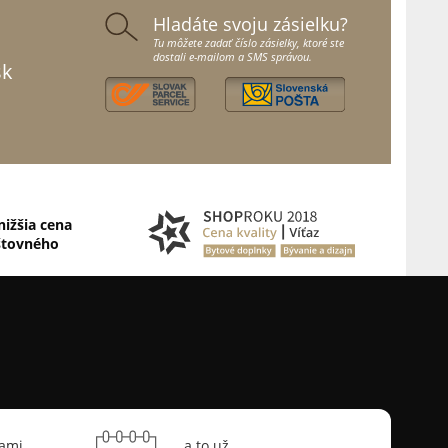
Hladáte svoju zásielku?
Tu môžete zadať číslo zásielky, ktoré ste
dostali e-mailom a SMS správou.
sk
nižšia cena
štovného
sami
a to už