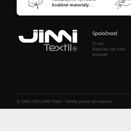
kvalitné materiály
...
Spoločnosť
O nás
Napísali ste nám
Kontakt
© 2002-2025 JIMI Textil · Všetky práva vyhradené.