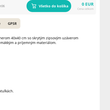
0 EUR
Všetko do košíka
0:06
Cena celkom
e
GPSR
zmerom 40x40 cm so skrytým zipsovým uzáverom
k mäkkým a príjemným materiálom.
tuľkách.