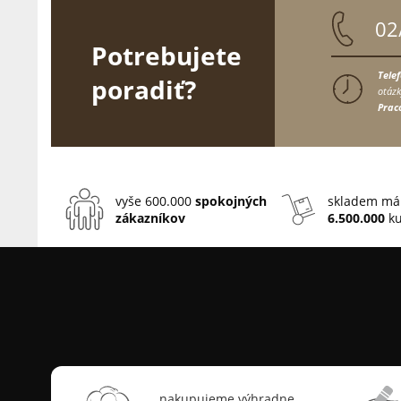
02
Potrebujete
Tele
poradiť?
otázk
Prac
vyše 600.000
spokojných
skladem má
zákazníkov
6.500.000
ku
nakupujeme výhradne