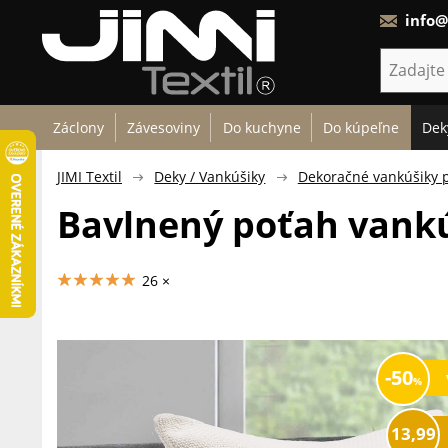
info@
Záclony
Závesoviny
Do kuchyne
Do kúpeľne
Dek
JIMI Textil
Deky / Vankúšiky
Dekoračné vankúšiky 
Bavlnený poťah vankú
26 ×
50
13,99