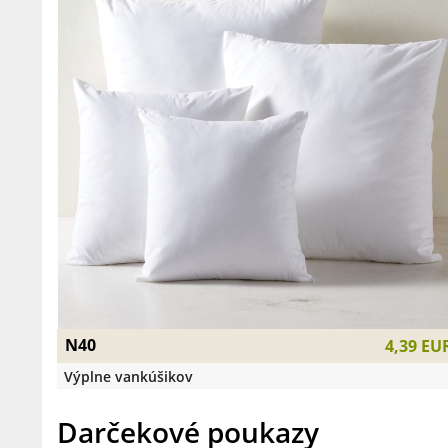
N40
4,39 EU
Výplne vankúšikov
Darčekové poukazy