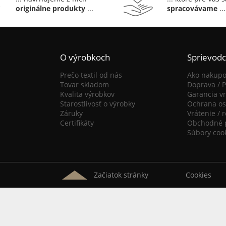
originálne produkty
...
spracovávame
...
O výrobkoch
Sprievod
Prečo textil od nás
Ako nakupo
Tovar skladom
Doprava / P
Kvalita výrobkov
Garancia vr
Starostlivosť o výrobky
Ochrana os
Záruky
Vrátenie / 
Certifikáty
Obchodné 
Súbory coo
Začiatok stránky
Cookies