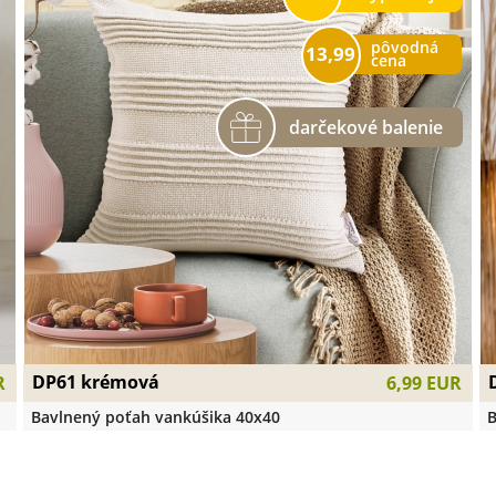
pôvodná
13,99
cena
DP61 krémová
R
6,99 EUR
Bavlnený poťah vankúšika 40x40
B