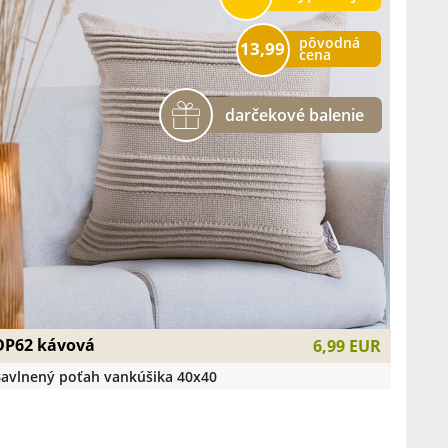
pôvodná
13,99
cena
DP62 kávová
6,99 EUR
avlnený poťah vankúšika 40x40