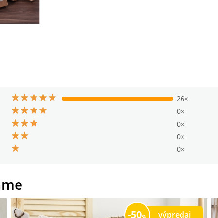
26×
0×
0×
0×
0×
ame
50
výpredaj