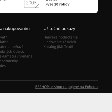
vyše
20 rokov
...
ca nakupovaním
Užitočné odkazy
vať?
Heureka hodnotenie
latba
Sledovanie zásielok
átenia peňazí
Katalóg JIMI Textil
obných údajov
reklamácia / výmena
podmienky
kies
BSSHOP: e-shop napojený na Pohodu