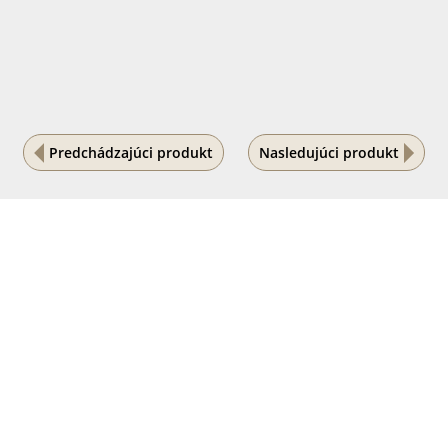
Predchádzajúci produkt
Nasledujúci produkt
Na vašom súkromí nám záleží
Tento internetový obchod ukladá súbory cookies, ktoré
pomáhajú k jeho správnemu fungovaniu. Využívaním
našich služieb s ich používaním súhlasíte.
POVOLIŤ VŠETKO