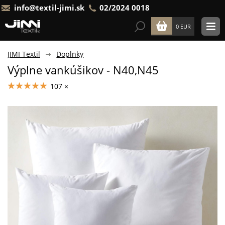
info@textil-jimi.sk
02/2024 0018
0 EUR
JIMI Textil
Doplnky
Výplne vankúšikov - N40,N45
107 ×