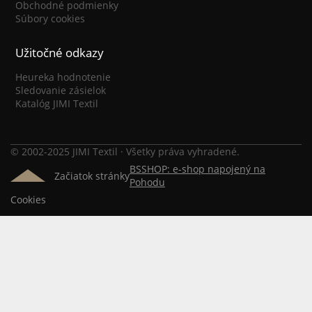
Obchodné podmienky
Súbory cookies
Užitočné odkazy
Heureka hodnotenie
Sledovanie zásielok
Katalóg JIMI Textil
© 2002-2025 JIMI Textil · Všetky práva vyhradené.
BSSHOP: e-shop napojený na
Začiatok stránky
Pohodu
Cookies