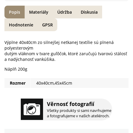
Popis
Materiály
Údržba
Diskusia
Hodnotenie
GPSR
Výplne 40x40cm zo silnejšej netkanej textílie sú plnená
polyesterovým
dutým vláknom v tvare guľôčok, ktoré zaručujú tvarovú stálosť
a nadýchanosť vankúšika.
Náplň 200g
Rozmer
40x40cm,45x45cm
Věrnosť fotografií
Všetky produkty si sami navrhujeme
a fotografujeme v našich ateliéroch.