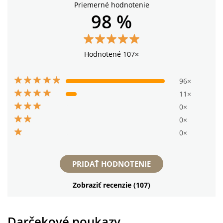
Priemerné hodnotenie
98 %
Hodnotené 107×
96×
11×
0×
0×
0×
PRIDAŤ HODNOTENIE
Zobraziť recenzie (107)
Darčekové poukazy