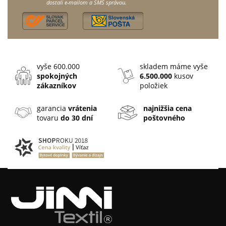
dostali e-mailom a SMS správou.
vyše 600.000
skladem máme vyše
spokojných
6.500.000
kusov
zákazníkov
položiek
garancia
vrátenia
najnižšia cena
tovaru
do 30 dní
poštovného