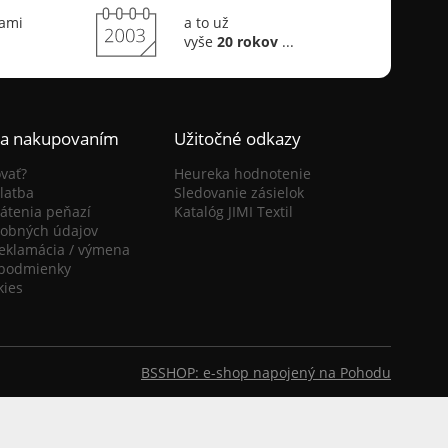
sami
a to už
vyše
20 rokov
...
ca nakupovaním
Užitočné odkazy
vať?
Heureka hodnotenie
latba
Sledovanie zásielok
átenia peňazí
Katalóg JIMI Textil
obných údajov
reklamácia / výmena
podmienky
kies
BSSHOP: e-shop napojený na Pohodu