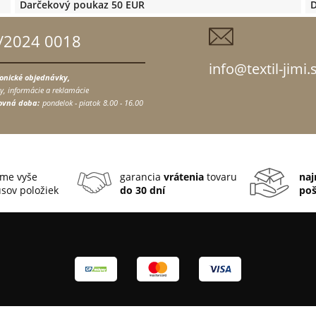
Darčekový poukaz 50 EUR
D
/2024 0018
info@textil-jimi.
fonické objednávky,
y, informácie a reklamácie
ovná doba:
pondelok - piatok
8.00 - 16.00
me vyše
garancia
vrátenia
tovaru
naj
sov položiek
do 30 dní
po