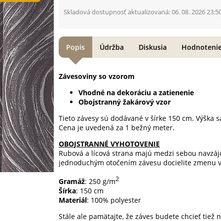
Skladová dostupnosť aktualizovaná: 06. 08. 2026 23:5
Popis
Údržba
Diskusia
Hodnoteni
Závesoviny so vzorom
Vhodné na dekoráciu a zatienenie
Obojstranný žakárový vzor
Tieto závesy sú dodávané v šírke 150 cm. Výška sa
Cena je uvedená za 1 bežný meter.
OBOJSTRANNÉ VYHOTOVENIE
Rubová a lícová strana majú medzi sebou navzá
jednoduchým otočením závesu docielite zmenu vá
2
Gramáž
: 250 g/m
Šírka
: 150 cm
Materiál
: 100% polyester
Stále ale pamätajte, že záves budete chcieť tiež 