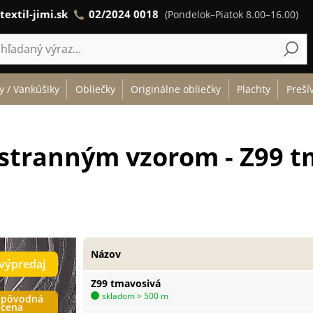
textil-jimi.sk
02/2024 0018
(Pondelok–Piatok 8.00–16.00)
y / Vankúšiky
Obliečky
Originálne obliečky
Plachty
Preší
jstranným vzorom - Z99 
Názov
výpredaj
Z99 tmavosivá
skladom > 500 m
pôvodná
cena