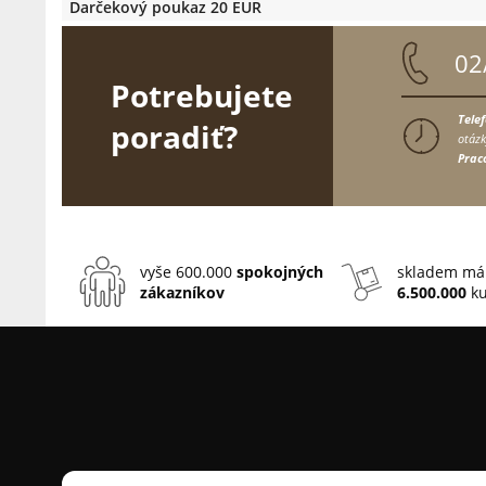
Darčekový poukaz 20 EUR
02
Potrebujete
Tele
poradiť?
otázk
Prac
vyše 600.000
spokojných
skladem má
zákazníkov
6.500.000
ku