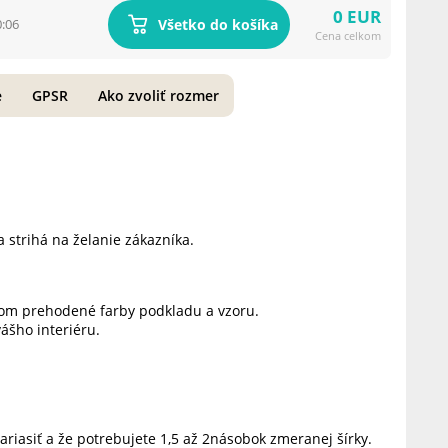
0 EUR
Všetko do košíka
0:06
Cena celkom
e
GPSR
Ako zvoliť rozmer
 strihá na želanie zákazníka.
jom prehodené farby podkladu a vzoru.
šho interiéru.
nariasiť a že potrebujete 1,5 až 2násobok zmeranej šírky.