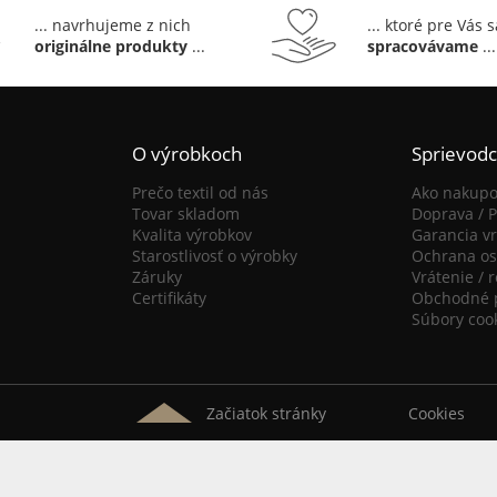
... navrhujeme z nich
... ktoré pre Vás 
originálne produkty
...
spracovávame
...
O výrobkoch
Sprievod
Prečo textil od nás
Ako nakupo
Tovar skladom
Doprava / P
Kvalita výrobkov
Garancia vr
Starostlivosť o výrobky
Ochrana os
Záruky
Vrátenie / 
Certifikáty
Obchodné 
Súbory coo
Začiatok stránky
Cookies