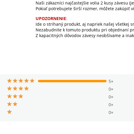
Naši zákazníci najčastejšie volia 2 kusy závesu (
Pokiaľ potrebujete širší rozmer, môžete zakúpiť v
UPOZORNENIE
:
Ide o strihaný produkt, aj napriek našej všetkej 
Nezabudnite k tomuto produktu pri objednaní prip
Z kapacitných dôvodov závesy neobšívame a inak
5×
0×
0×
0×
0×