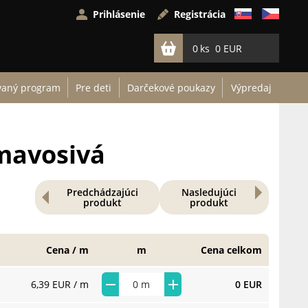
Prihlásenie
Registrácia
0
0 EUR
vaný program
Pre deti
Darčekové poukazy
Výpredaj
tmavosivá
Predchádzajúci
Nasledujúci
produkt
produkt
Cena / m
m
Cena celkom
6,39 EUR
/ m
0 EUR