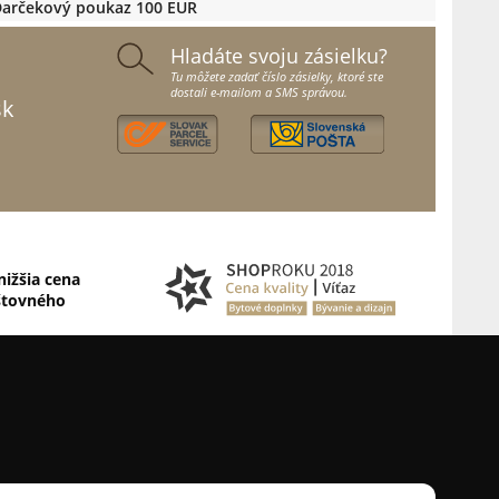
arčekový poukaz 100 EUR
Hladáte svoju zásielku?
Tu môžete zadať číslo zásielky, ktoré ste
dostali e-mailom a SMS správou.
sk
nižšia cena
štovného