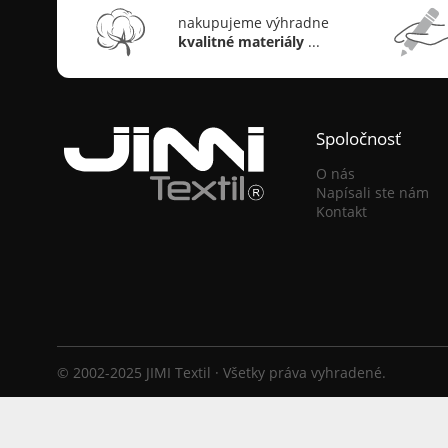
nakupujeme výhradne
kvalitné materiály
...
Spoločnosť
O nás
Napísali ste nám
Kontakt
© 2002-2025 JIMI Textil · Všetky práva vyhradené.