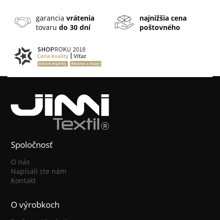
garancia
vrátenia
najnižšia cena
tovaru
do 30 dní
poštovného
Spoločnosť
O nás
Napísali ste nám
Kontakt
O výrobkoch