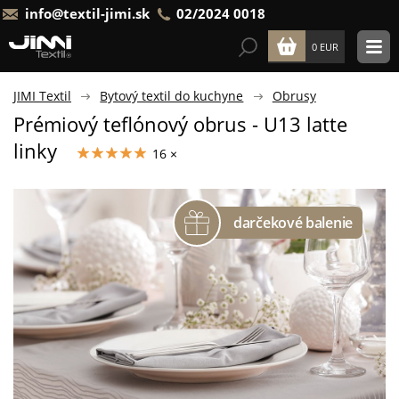
info@textil-jimi.sk
02/2024 0018
0 EUR
JIMI Textil
Bytový textil do kuchyne
Obrusy
Prémiový teflónový obrus - U13 latte
linky
16 ×