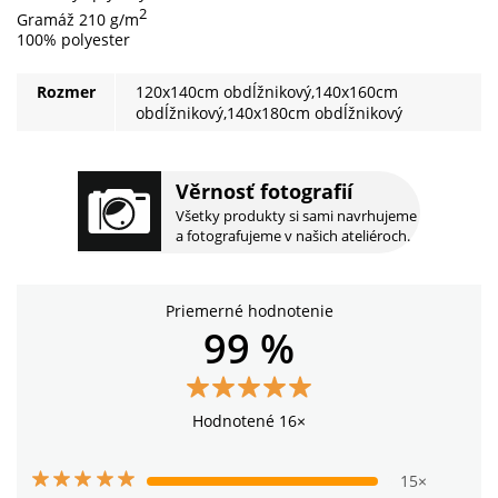
2
Gramáž 210 g/m
100% polyester
Rozmer
120x140cm obdĺžnikový,140x160cm
obdĺžnikový,140x180cm obdĺžnikový
Věrnosť fotografií
Všetky produkty si sami navrhujeme
a fotografujeme v našich ateliéroch.
Priemerné hodnotenie
99 %
Hodnotené 16×
15×