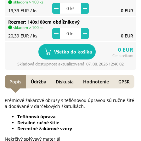
skladom > 100 ks
19,39 EUR
/ ks
0 EUR
Rozmer
140x180cm obdĺžnikový
skladom > 100 ks
20,39 EUR
/ ks
0 EUR
0 EUR
Všetko do košíka
Cena celkom
Skladová dostupnosť aktualizovaná: 07. 08. 2026 12:40:02
Popis
Údržba
Diskusia
Hodnotenie
GPSR
Prémiové žakárové obrusy s teflónovou úpravou sú ručne šité
a dodávané v darčekových škatuľkách.
Teflónová úprava
Detailné ručné šitie
Decentné žakárové vzory
Nekrčivý splývavý materiál