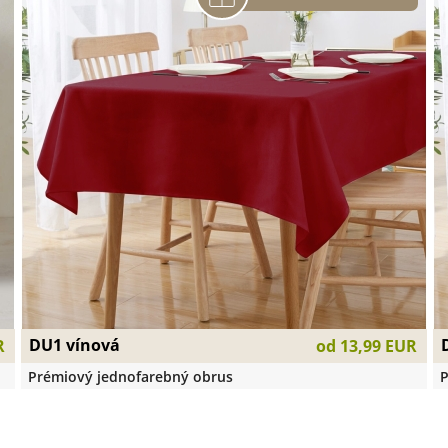
DU1 vínová
R
od
13,99 EUR
Prémiový jednofarebný obrus
P