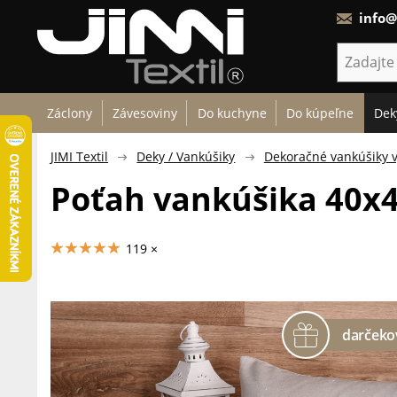
info@
Záclony
Závesoviny
Do kuchyne
Do kúpeľne
Dek
JIMI Textil
Deky / Vankúšiky
Dekoračné vankúšiky 
Poťah vankúšika 40x4
119 ×