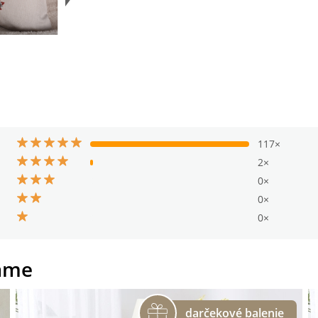
117×
2×
0×
0×
0×
ame