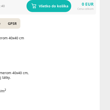
0 EUR
Všetko do košíka
1:40
Cena celkom
e
GPSR
merom 40x40 cm
ozmerom 40x40 cm,
 látky.
2
g/m