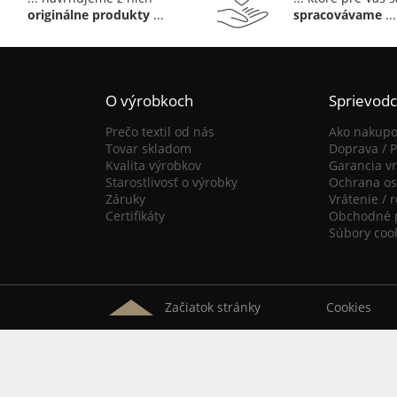
originálne produkty
...
spracovávame
...
O výrobkoch
Sprievod
Prečo textil od nás
Ako nakupo
Tovar skladom
Doprava / P
Kvalita výrobkov
Garancia vr
Starostlivosť o výrobky
Ochrana os
Záruky
Vrátenie / 
Certifikáty
Obchodné 
Súbory coo
Začiatok stránky
Cookies