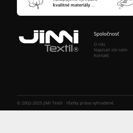
kvalitné materiály
...
Spoločnosť
O nás
Napísali ste nám
Kontakt
© 2002-2025 JIMI Textil · Všetky práva vyhradené.