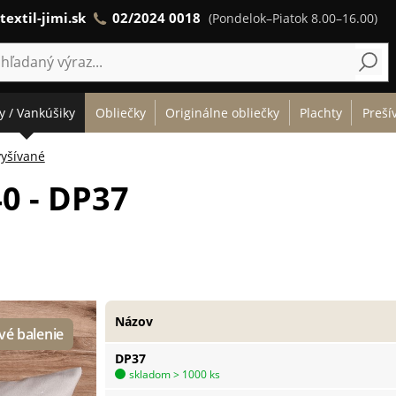
textil-jimi.sk
02/2024 0018
(Pondelok–Piatok 8.00–16.00)
y / Vankúšiky
Obliečky
Originálne obliečky
Plachty
Preší
vyšívané
0 - DP37
Názov
DP37
skladom > 1000 ks