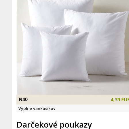
N40
4,39 EU
Výplne vankúšikov
Darčekové poukazy