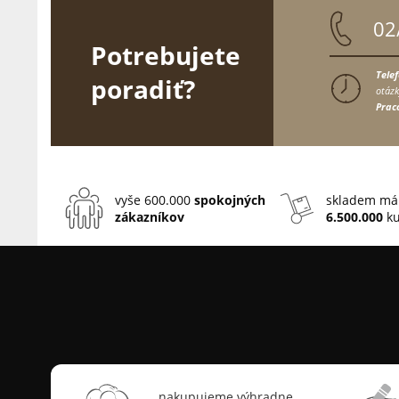
02
Potrebujete
Tele
poradiť?
otázk
Prac
vyše 600.000
spokojných
skladem má
zákazníkov
6.500.000
ku
nakupujeme výhradne