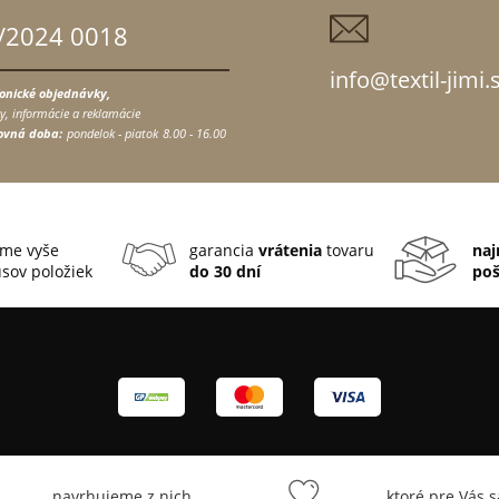
/2024 0018
info@textil-jimi.
fonické objednávky,
y, informácie a reklamácie
ovná doba:
pondelok - piatok
8.00 - 16.00
me vyše
garancia
vrátenia
tovaru
naj
sov položiek
do 30 dní
po
... navrhujeme z nich
... ktoré pre Vás 