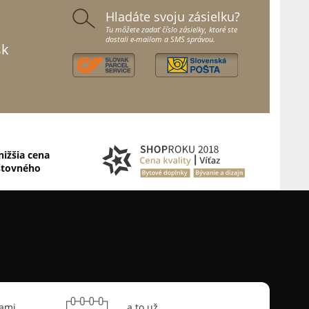
Hladáte svoju zásielku?
Tu môžete zadať číslo zásielky, ktoré ste
dostali e-mailom a SMS správou.
sk
nižšia cena
štovného
sami
a to už