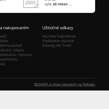
vyše
20 rokov
...
ca nakupovaním
Užitočné odkazy
vať?
Heureka hodnotenie
latba
Sledovanie zásielok
átenia peňazí
Katalóg JIMI Textil
obných údajov
reklamácia / výmena
podmienky
kies
BSSHOP: e-shop napojený na Pohodu