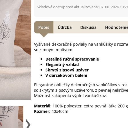
Skladová dostupnosť aktualizovaná: 07. 08. 2026 10:2
Popis
Údržba
Diskusia
Hodnoteni
Vyšívané dekoračné povlaky na vankúšiky s roz
so zimným motívom.
Detailné ručné spracovanie
Elegantný vzhľad
Skrytý zipsový uzáver
V darčekovom balení
Elegantné obliečky dekoračných vankúšikov s r
so skrytým zipsovým uzáverom, z pevnej nekrčivej
Možnosť zakúpenia výplní vankúšikov.
Materiál
: 100% polyester, extra pevná látka 260 
Rozmer
: 40x40cm