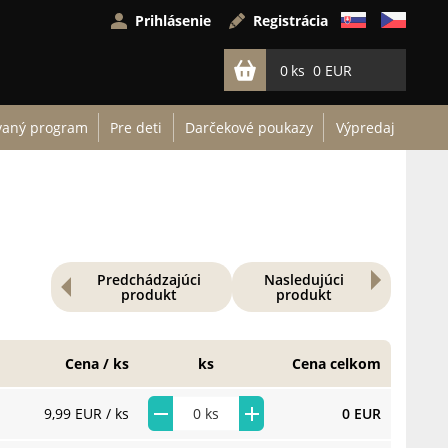
Prihlásenie
Registrácia
0
0 EUR
vaný program
Pre deti
Darčekové poukazy
Výpredaj
Predchádzajúci
Nasledujúci
produkt
produkt
Cena / ks
ks
Cena celkom
9,99 EUR
/ ks
0 EUR