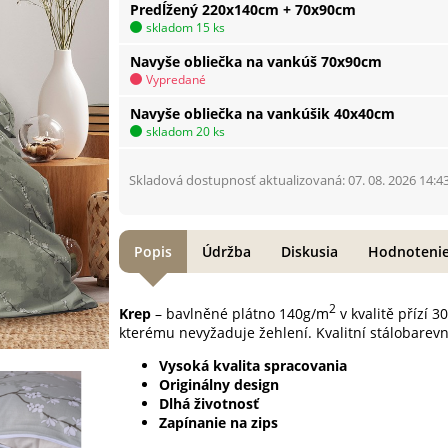
Predĺžený 220x140cm + 70x90cm
skladom 15 ks
Navyše obliečka na vankúš 70x90cm
Vypredané
Navyše obliečka na vankúšik 40x40cm
skladom 20 ks
Skladová dostupnosť aktualizovaná: 07. 08. 2026 14:4
Popis
Údržba
Diskusia
Hodnoteni
2
Krep
– bavlněné plátno 140g/m
v kvalitě přízí 
kterému nevyžaduje žehlení. Kvalitní stálobarevn
Vysoká kvalita spracovania
Originálny design
Dlhá životnosť
Zapínanie na zips