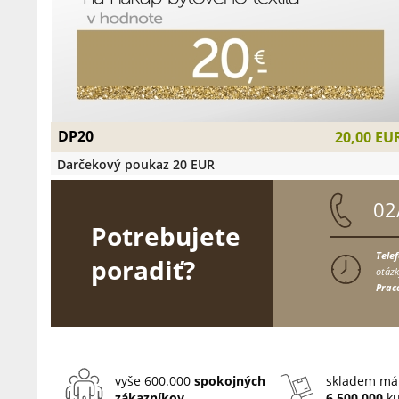
DP20
20,00 EU
Darčekový poukaz 20 EUR
02
Potrebujete
Tele
poradiť?
otázk
Prac
vyše 600.000
spokojných
skladem má
zákazníkov
6.500.000
ku