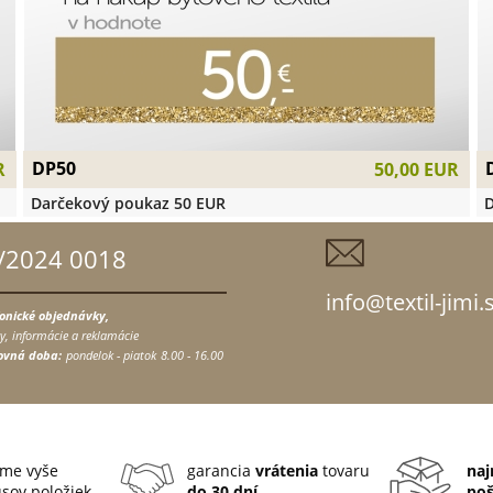
DP50
R
50,00 EUR
Darčekový poukaz 50 EUR
D
/2024 0018
info@textil-jimi.
fonické objednávky,
y, informácie a reklamácie
ovná doba:
pondelok - piatok
8.00 - 16.00
me vyše
garancia
vrátenia
tovaru
naj
sov položiek
do 30 dní
po