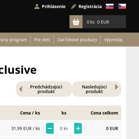
Prihlásenie
Registrácia
0
0 EUR
vaný program
Pre deti
Darčekové poukazy
Výpredaj
clusive
Predchádzajúci
Nasledujúci
produkt
produkt
Cena / ks
ks
Cena celkom
31,99 EUR
/ ks
0 EUR