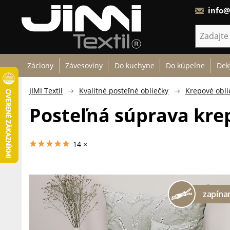
info@
Záclony
Závesoviny
Do kuchyne
Do kúpeľne
Dek
JIMI Textil
Kvalitné posteľné obliečky
Krepové obli
Posteľná súprava krep
14 ×