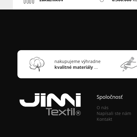
nakupujeme výhradne
kvalitné materiály
...
Spoločnosť
O nás
Napísali ste nám
Kontakt