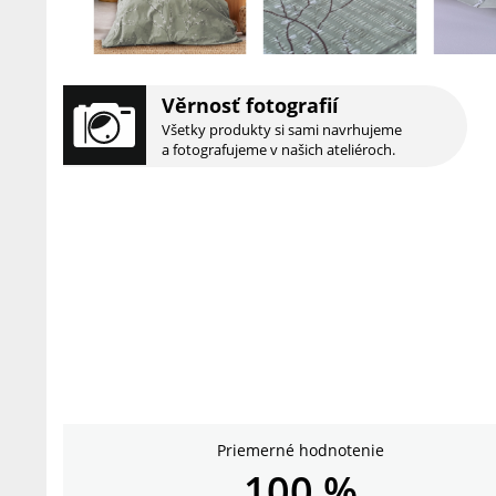
Věrnosť fotografií
Všetky produkty si sami navrhujeme
a fotografujeme v našich ateliéroch.
Priemerné hodnotenie
100 %