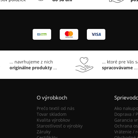
... navrhujeme z nich
... ktoré pre Vás 
originálne produkty
...
spracovávame
...
O výrobkoch
Sprievod
Prečo textil od nás
Ako nakupo
Tovar skladom
Doprava / P
Kvalita výrobkov
Garancia vr
Starostlivosť o výrobky
Ochrana os
Záruky
Vrátenie / 
Certifikáty
Obchodné 