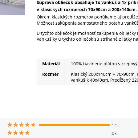
Súprava obliečok obsahuje 1x vankúš a 1x prik
v klasických rozmeroch 70x90cm a 200x140cm.
Okrem klasických rozmerov ponúkame aj predĺž
Možnosť zakúpenia samostatného poťahu vankú
U týchto obliečok je možnosť zakúpenia obliečky
Vankúšiky u týchto obliečok sú strihané z látky n
Materiál
100% bavlnené plátno s krepov
Rozmer
Klasický 200x140cm + 70x90cm, 
vankúšik 40x40cm, Predĺžený 2
14×
0×