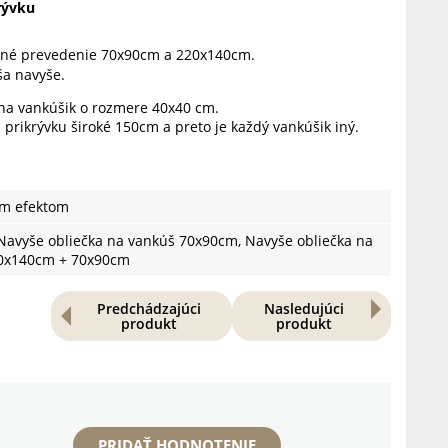
rývku
ené prevedenie 70x90cm a 220x140cm.
ša navyše.
 na vankúšik o rozmere 40x40 cm.
a prikrývku široké 150cm a preto je každý vankúšik iný.
ým efektom
Navyše obliečka na vankúš 70x90cm, Navyše obliečka na
20x140cm + 70x90cm
Predchádzajúci
Nasledujúci
produkt
produkt
PRIDAŤ HODNOTENIE