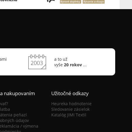
sami
a to už
vyše
20 rokov
...
ca nakupovaním
Užitočné odkazy
vať?
Heureka hodnotenie
latba
Sledovanie zásielok
átenia peňazí
Katalóg JIMI Textil
obných údajov
reklamácia / výmena
podmienky