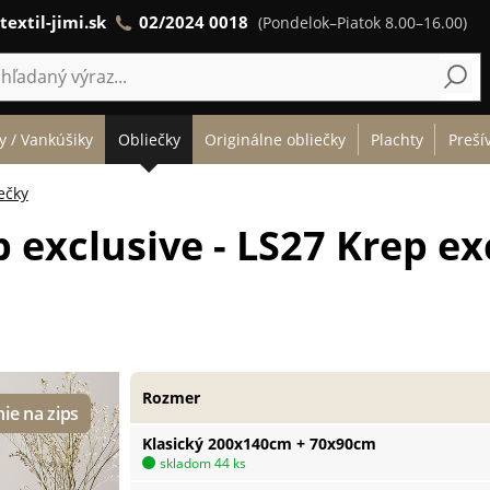
textil-jimi.sk
02/2024 0018
(Pondelok–Piatok 8.00–16.00)
y / Vankúšiky
Obliečky
Originálne obliečky
Plachty
Preší
ečky
 exclusive - LS27 Krep ex
Rozmer
Klasický 200x140cm + 70x90cm
skladom 44 ks