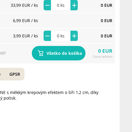
33,99 EUR
/ ks
0 EUR
6,99 EUR
/ ks
0 EUR
3,99 EUR
/ ks
0 EUR
0 EUR
Všetko do košíka
3:07
Cena celkom
e
GPSR
30NE s měkkým krepovým efektem o šíři 1,2 cm, díky
ý potisk.