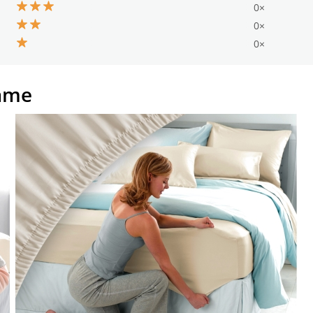
0×
0×
0×
ame