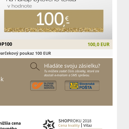
DP100
100,0 EUR
arčekový poukaz 100 EUR
Hladáte svoju zásielku?
Tu môžete zadať číslo zásielky, ktoré ste
dostali e-mailom a SMS správou.
sk
nižšia cena
štovného