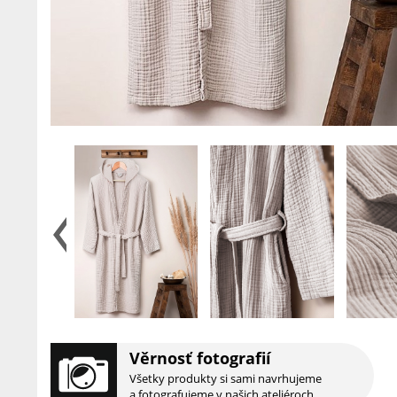
Věrnosť fotografií
Všetky produkty si sami navrhujeme
a fotografujeme v našich ateliéroch.