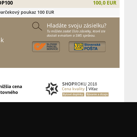
DP100
100,0 EUR
arčekový poukaz 100 EUR
Hladáte svoju zásielku?
Tu môžete zadať číslo zásielky, ktoré ste
dostali e-mailom a SMS správou.
sk
nižšia cena
štovného