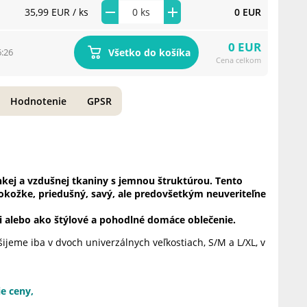
35,99 EUR
/ ks
0 EUR
0 EUR
Všetko do košíka
6:26
Cena celkom
Hodnotenie
GPSR
hkej a vzdušnej
tkaniny s jemnou štruktúrou. Tento
okožke, priedušný, savý,
ale predovšetkým neuveriteľne
i
alebo ako štýlové a pohodlné domáce oblečenie.
ijeme iba v dvoch univerzálnych veľkostiach, S/M a L/XL, v
e ceny,