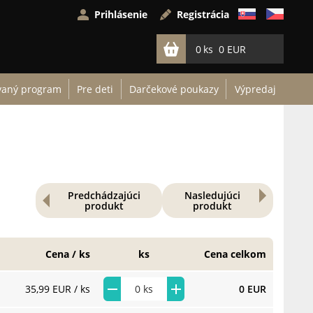
Prihlásenie
Registrácia
0
0 EUR
vaný program
Pre deti
Darčekové poukazy
Výpredaj
Predchádzajúci
Nasledujúci
produkt
produkt
Cena / ks
ks
Cena celkom
35,99 EUR
/ ks
0 EUR