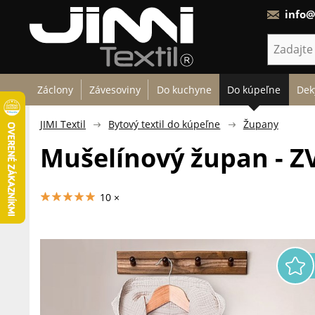
info@
Záclony
Závesoviny
Do kuchyne
Do kúpeľne
Dek
JIMI Textil
Bytový textil do kúpeľne
Župany
Mušelínový župan - Z
10 ×