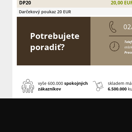
DP20
20,00 EU
Darčekový poukaz 20 EUR
02
Potrebujete
Tele
poradiť?
otázk
Prac
vyše 600.000
spokojných
skladem má
zákazníkov
6.500.000
ku