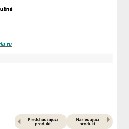
dušné
iu tu
Predchádzajúci
Nasledujúci
produkt
produkt