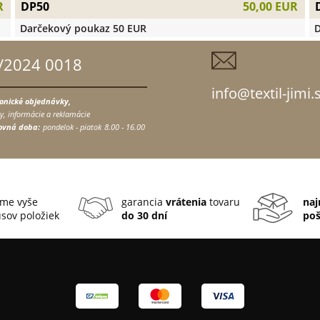
DP50
R
50,00 EUR
Darčekový poukaz 50 EUR
D
/2024 0018
info@textil-jimi.
fonické objednávky,
y, informácie a reklamácie
ovná doba:
pondelok - piatok
8.00 - 16.00
me vyše
garancia
vrátenia
tovaru
naj
sov položiek
do 30 dní
po