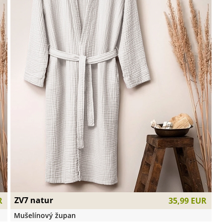
ZV7 natur
R
35,99 EUR
Mušelínový župan