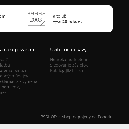
sami
a to už
vyše
20 rokov
...
ca nakupovaním
Užitočné odkazy
vať?
Heureka hodnotenie
latba
Sledovanie zásielok
átenia peňazí
Katalóg JIMI Textil
obných údajov
reklamácia / výmena
podmienky
kies
BSSHOP: e-shop napojený na Pohodu