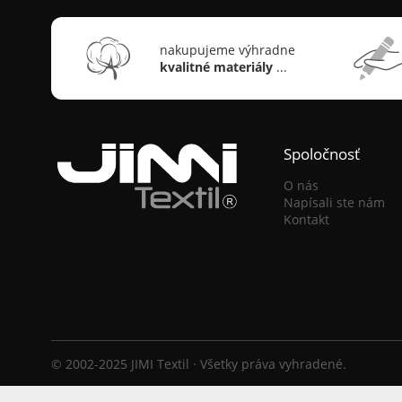
nakupujeme výhradne
kvalitné materiály
...
Spoločnosť
O nás
Napísali ste nám
Kontakt
© 2002-2025 JIMI Textil · Všetky práva vyhradené.