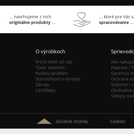
... navrhujeme z nich
... ktoré pre Vás 
originálne produkty
...
spracovávame
...
O výrobkoch
Sprievod
Prečo textil od nás
Ako nakupo
Tovar skladom
Doprava / P
Kvalita výrobkov
Garancia vr
Starostlivosť o výrobky
Ochrana os
Záruky
Vrátenie / 
Certifikáty
Obchodné 
Súbory coo
Začiatok stránky
Cookies