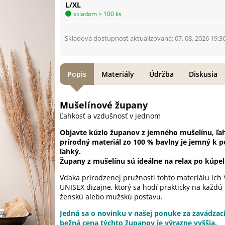
L/XL
skladom > 100 ks
Skladová dostupnosť aktualizovaná: 07. 08. 2026 19:3
Popis
Materiály
Údržba
Diskusia
Mušelínové župany
Ľahkosť a vzdušnosť v jednom
Objavte kúzlo županov z jemného mušelínu, ľa
prírodný materiál
zo 100 % bavlny je jemný k p
ľahký.
Župany z mušelínu sú ideálne na relax po kúpel
Vďaka prirodzenej pružnosti tohto materiálu ich š
UNISEX dizajne, ktorý sa hodí prakticky na každú
ženskú alebo mužskú postavu.
Jedná sa o novinku v našej ponuke za zavádzaci
bežná cena týchto županov je výrazne vyššia.