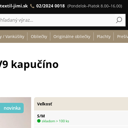
textil-jimi.sk
02/2024 0018
(Pondelok–Piatok 8.00–16.00)
y / Vankúšiky
Obliečky
Originálne obliečky
Plachty
Preší
V9 kapučíno
Veľkosť
S/M
skladom > 100 ks