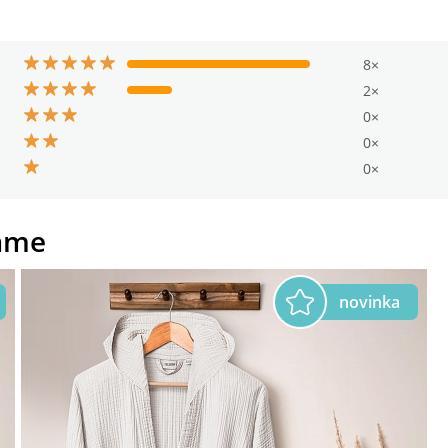
8×
2×
0×
0×
0×
ame