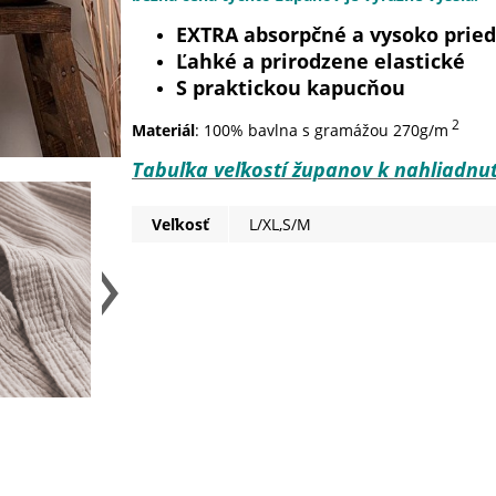
EXTRA absorpčné a vysoko prie
Ľahké a prirodzene elastické
S praktickou kapucňou
2
Materiál
: 100% bavlna s gramážou 270g/m
Tabuľka veľkostí županov k nahliadnut
Veľkosť
L/XL,S/M