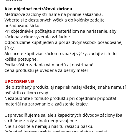
Ako objednať metrážovú záclonu
Metrážové záclony striháme na prianie zákazníka.
Vyberte si z dostupných výšok a do kolónky zadajte
požadovanú šírku.
Pri objednávke počítajte s materiálom na nariasenie, aby
záclona v okne vyzerala vzhľadne.
Odporúčame kúpiť jeden a pol až dvojnásobok požadovanej
šírky.
Ak chcete kúpiť viac záclon rovnakej výšky, zadajte ich do
košíka postupne.
Podľa vášho zadania vám budú aj nastrihané.
Cena produktu je uvedená za bežný meter.
UPOZORNENIE
:
Ide o strihaný produkt, aj napriek našej všetkej snahe nemusí
byť strih celkom rovný.
Nezabudnite k tomuto produktu pri objednaní pripočítať
materiál na zarovnanie a začistenie krajov.
Ospravedlňujeme sa, ale z kapacitných dôvodov záclony iba
striháme z roly a inak neupravujeme.
Nie sú obšité a nemajú našitú rasiacu pásku.
Prípadné úpravy urobte svojpomocne alebo u svojej