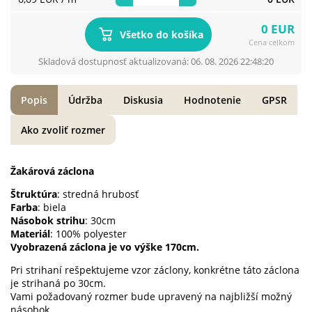
0 EUR
Všetko do košíka
Cena celkom
Skladová dostupnosť aktualizovaná: 06. 08. 2026 22:48:20
Popis
Údržba
Diskusia
Hodnotenie
GPSR
Ako zvoliť rozmer
Žakárová záclona
Štruktúra
: stredná hrubosť
Farba
: biela
Násobok strihu
: 30cm
Materiál
: 100% polyester
Vyobrazená záclona je vo výške 170cm.
Pri strihaní rešpektujeme vzor záclony, konkrétne táto záclona
je strihaná po 30cm.
Vami požadovaný rozmer bude upravený na najbližší možný
násobok.