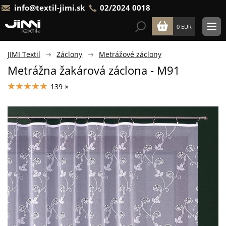
info@textil-jimi.sk
02/2024 0018
0 EUR
JIMI Textil
Záclony
Metrážové záclony
Metrážna žakárová záclona - M91
139 ×