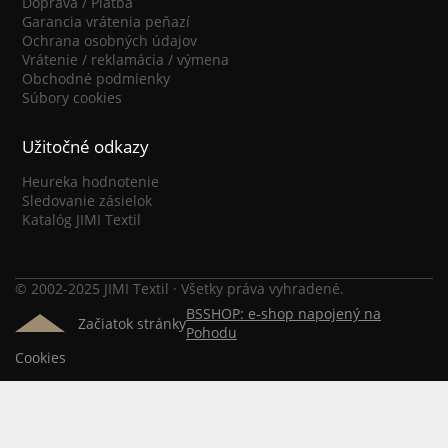
Doprava / Platba
Garancia vrátenia peňazí
Ochrana osobných údajov
Vrátenie / reklamácia / výmena
Obchodné podmienky
Súbory cookies
Užitočné odkazy
Heureka hodnotenie
Sledovanie zásielok
Katalóg JIMI Textil
© 2002-2025 JIMI Textil · Všetky práva vyhradené.
BSSHOP: e-shop napojený na
Začiatok stránky
Pohodu
Cookies