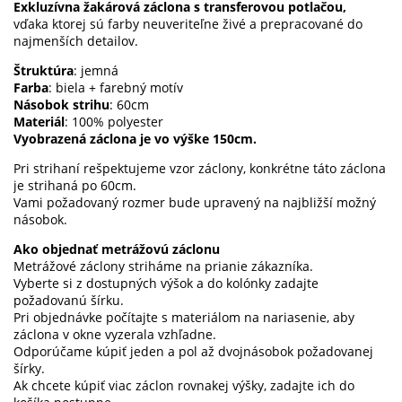
Exkluzívna žakárová záclona s transferovou potlačou,
vďaka ktorej sú farby neuveriteľne živé a prepracované do
najmenších detailov.
Štruktúra
: jemná
Farba
: biela + farebný motív
Násobok strihu
: 60cm
Materiál
: 100% polyester
Vyobrazená záclona je vo výške 150cm.
Pri strihaní rešpektujeme vzor záclony, konkrétne táto záclona
je strihaná po 60cm.
Vami požadovaný rozmer bude upravený na najbližší možný
násobok.
Ako objednať metrážovú záclonu
Metrážové záclony striháme na prianie zákazníka.
Vyberte si z dostupných výšok a do kolónky zadajte
požadovanú šírku.
Pri objednávke počítajte s materiálom na nariasenie, aby
záclona v okne vyzerala vzhľadne.
Odporúčame kúpiť jeden a pol až dvojnásobok požadovanej
šírky.
Ak chcete kúpiť viac záclon rovnakej výšky, zadajte ich do