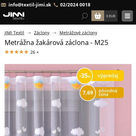
info@textil-jimi.sk
02/2024 0018
0 EUR
JIMI Textil
Záclony
Metrážové záclony
Metrážna žakárová záclona - M25
26 ×
35
výpredaj
pôvodná
7,69
cena