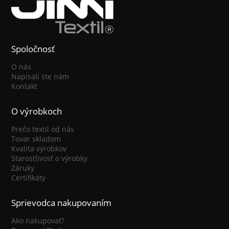
Spoločnosť
O nás
Napísali ste nám
Kontakt
O výrobkoch
Prečo textil od nás
Tovar skladom
Kvalita výrobkov
Starostlivosť o výrobky
Záruky
Certifikáty
Sprievodca nakupovaním
Ako nakupovať?