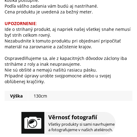
košíka postupne.
Podľa vášho zadania vám budú aj nastrihané.
Cena produktu je uvedená za bežný meter.
UPOZORNENIE
:
Ide o strihaný produkt, aj napriek našej všetkej snahe nemusí
byť strih celkom rovný.
Nezabudnite k tomuto produktu pri objednaní pripočítať
materiál na zarovnanie a začistenie krajov.
Ospravedlňujeme sa, ale z kapacitných dôvodov záclony iba
striháme z roly a inak neupravujeme.
Nie sú obšité a nemajú našitú rasiacu pásku.
Prípadné úpravy urobte svojpomocne alebo u svojej
obľúbenej krajčírky.
Výška
130cm
Věrnosť fotografií
Všetky produkty si sami navrhujeme
a fotografujeme v našich ateliéroch.