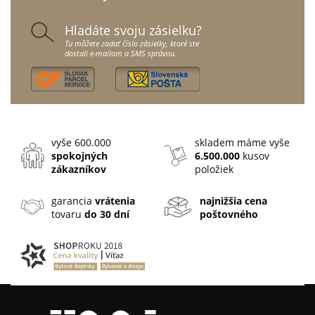
Hladáte svoju zásielku?
Tu môžete zadať číslo zásielky, ktoré ste
dostali e-mailom a SMS správou.
vyše 600.000
skladem máme vyše
spokojných
6.500.000
kusov
zákazníkov
položiek
garancia
vrátenia
najnižšia cena
tovaru
do 30 dní
poštovného