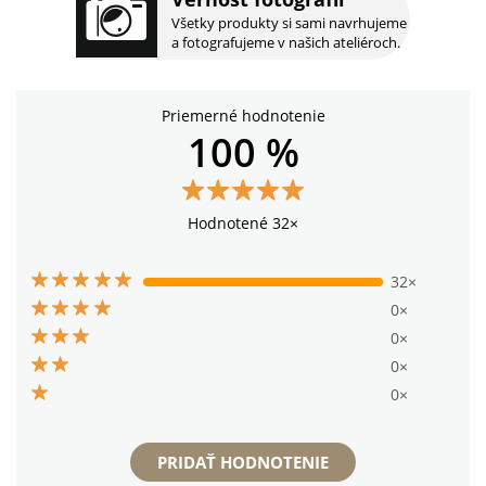
Všetky produkty si sami navrhujeme
a fotografujeme v našich ateliéroch.
Priemerné hodnotenie
100 %
Hodnotené 32×
32×
0×
0×
0×
0×
PRIDAŤ HODNOTENIE