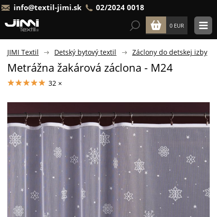
info@textil-jimi.sk
02/2024 0018
0 EUR
JIMI Textil
Detský bytový textil
Záclony do detskej izby
Metrážna žakárová záclona - M24
32 ×