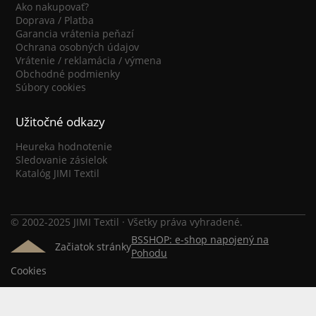
Ako nakupovať?
Doprava / Platba
Garancia vrátenia peňazí
Ochrana osobných údajov
Vrátenie / reklamácia / výmena
Obchodné podmienky
Súbory cookies
Užitočné odkazy
Heureka hodnotenie
Sledovanie zásielok
Katalóg JIMI Textil
© 2002-2025 JIMI Textil · Všetky práva vyhradené.
BSSHOP: e-shop napojený na
Začiatok stránky
Pohodu
Cookies