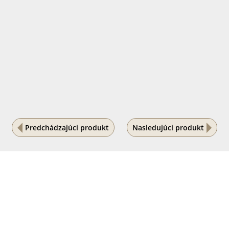
Predchádzajúci produkt
Nasledujúci produkt
Na vašom súkromí nám záleží
Tento internetový obchod ukladá súbory cookies, ktoré
pomáhajú k jeho správnemu fungovaniu. Využívaním
našich služieb s ich používaním súhlasíte.