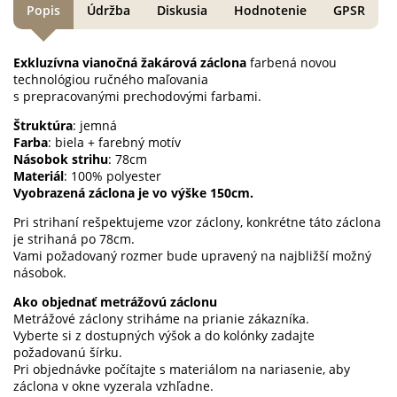
Popis
Údržba
Diskusia
Hodnotenie
GPSR
Exkluzívna vianočná žakárová záclona
farbená novou
technológiou ručného maľovania
s prepracovanými prechodovými farbami.
Štruktúra
: jemná
Farba
: biela + farebný motív
Násobok strihu
: 78cm
Materiál
: 100% polyester
Vyobrazená záclona je vo výške 150cm.
Pri strihaní rešpektujeme vzor záclony, konkrétne táto záclona
je strihaná po 78cm.
Vami požadovaný rozmer bude upravený na najbližší možný
násobok.
Ako objednať metrážovú záclonu
Metrážové záclony striháme na prianie zákazníka.
Vyberte si z dostupných výšok a do kolónky zadajte
požadovanú šírku.
Pri objednávke počítajte s materiálom na nariasenie, aby
záclona v okne vyzerala vzhľadne.