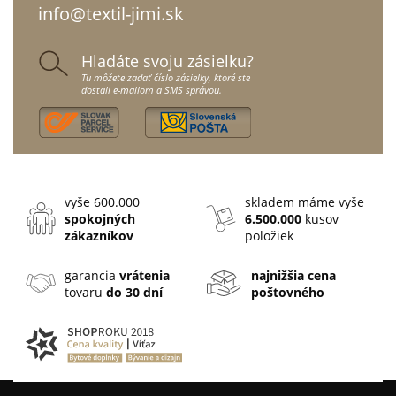
info@textil-jimi.sk
Hladáte svoju zásielku?
Tu môžete zadať číslo zásielky, ktoré ste
dostali e-mailom a SMS správou.
vyše 600.000
skladem máme vyše
spokojných
6.500.000
kusov
zákazníkov
položiek
garancia
vrátenia
najnižšia cena
tovaru
do 30 dní
poštovného