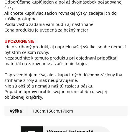
Odporúčame kúpiť jeden a pol až dvojnásobok požadovanej
šírky.
Ak chcete kúpiť viac záclon rovnakej výšky, zadajte ich do
košíka postupne.
Podľa vášho zadania vám budú aj nastrihané.
Cena produktu je uvedená za bežný meter.
UPOZORNENIE
:
Ide o strihaný produkt, aj napriek našej všetkej snahe nemusí
byť strih celkom rovný.
Nezabudnite k tomuto produktu pri objednaní pripočítať
materiál na zarovnanie a začistenie krajov.
Ospravedlňujeme sa, ale z kapacitných dôvodov záclony iba
striháme z roly a inak neupravujeme.
Nie sú obšité a nemajú našitú rasiacu pásku.
Prípadné úpravy urobte svojpomocne alebo u svojej
obľúbenej krajčírky.
Výška
130cm,150cm,170cm
Věrnosť fotografií