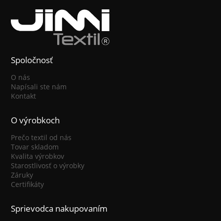
Spoločnosť
O nás
Napísali ste nám
Kontakt
O výrobkoch
Prečo textil od nás
Tovar skladom
Kvalita výrobkov
Starostlivosť o výrobky
Záruky
Certifikáty
Sprievodca nakupovaním