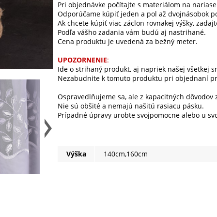
Pri objednávke počítajte s materiálom na nariase
Odporúčame kúpiť jeden a pol až dvojnásobok po
Ak chcete kúpiť viac záclon rovnakej výšky, zadaj
Podľa vášho zadania vám budú aj nastrihané.
Cena produktu je uvedená za bežný meter.
UPOZORNENIE
:
Ide o strihaný produkt, aj napriek našej všetkej 
Nezabudnite k tomuto produktu pri objednaní prip
Ospravedlňujeme sa, ale z kapacitných dôvodov z
Nie sú obšité a nemajú našitú rasiacu pásku.
Prípadné úpravy urobte svojpomocne alebo u svoj
Výška
140cm,160cm