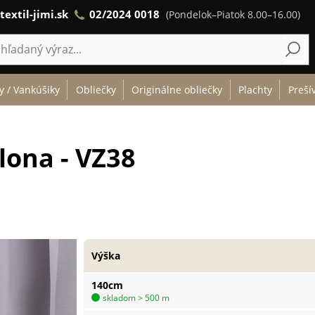
textil-jimi.sk
02/2024 0018
(Pondelok–Piatok 8.00–16.00)
y / Vankúšiky
Obliečky
Originálne obliečky
Plachty
Preší
lona - VZ38
Výška
140cm
skladom > 500 m