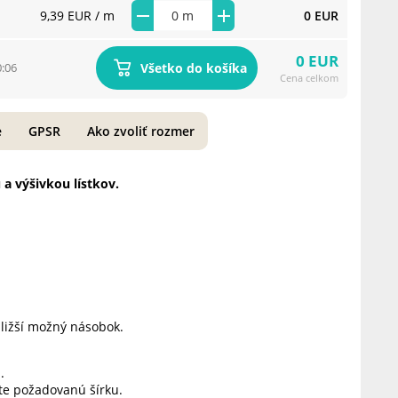
9,39 EUR
/ m
0 EUR
0 EUR
Všetko do košíka
0:06
Cena celkom
e
GPSR
Ako zvoliť rozmer
a výšivkou lístkov.
bližší možný násobok.
.
jte požadovanú šírku.