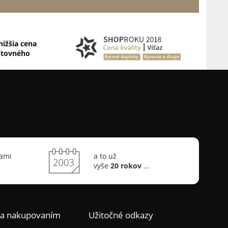
nižšia cena
štovného
sami
a to už
vyše
20 rokov
...
ca nakupovaním
Užitočné odkazy