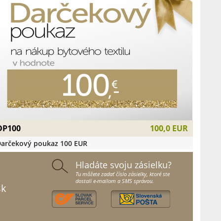
DP100
100,0 EUR
arčekový poukaz 100 EUR
Hladáte svoju zásielku?
Tu môžete zadať číslo zásielky, ktoré ste
dostali e-mailom a SMS správou.
sk