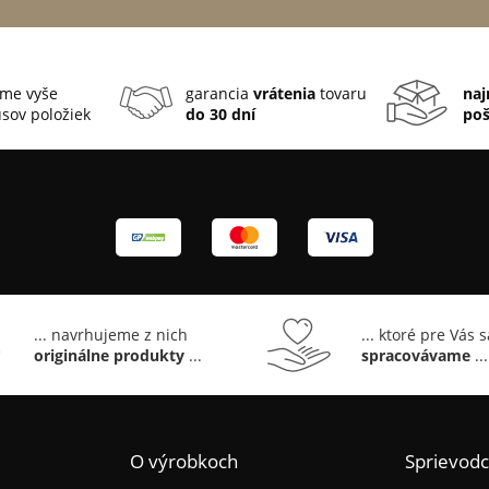
me vyše
garancia
vrátenia
tovaru
naj
sov položiek
do 30 dní
po
... navrhujeme z nich
... ktoré pre Vás 
originálne produkty
...
spracovávame
...
O výrobkoch
Sprievod