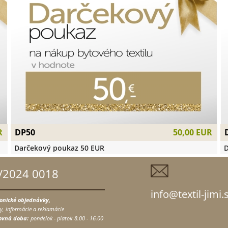
DP50
R
50,00 EUR
Darčekový poukaz 50 EUR
D
/2024 0018
info@textil-jimi.
fonické objednávky,
y, informácie a reklamácie
ovná doba:
pondelok - piatok
8.00 - 16.00