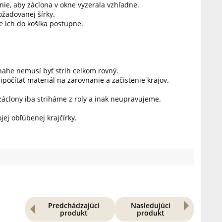
nie, aby záclona v okne vyzerala vzhľadne.
žadovanej šírky.
te ich do košíka postupne.
snahe nemusí byť strih celkom rovný.
očítať materiál na zarovnanie a začistenie krajov.
áclony iba striháme z roly a inak neupravujeme.
ej obľúbenej krajčírky.
Predchádzajúci
Nasledujúci
produkt
produkt