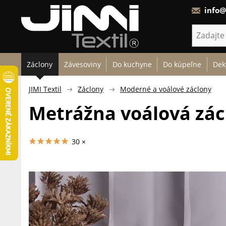
info@
Záclony
Závesoviny
Do kuchyne
Do kúpeľne
Dek
JIMI Textil
Záclony
Moderné a voálové záclony
Metrážna voálová zác
30 ×