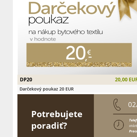
DP20
20,00 EU
Darčekový poukaz 20 EUR
02
Potrebujete
Tele
poradiť?
otázk
Prac