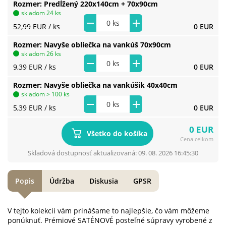
Rozmer
Predĺžený 220x140cm + 70x90cm
skladom 24 ks
52,99 EUR
/ ks
0 EUR
Rozmer
Navyše obliečka na vankúš 70x90cm
skladom 26 ks
9,39 EUR
/ ks
0 EUR
Rozmer
Navyše obliečka na vankúšik 40x40cm
skladom > 100 ks
5,39 EUR
/ ks
0 EUR
0 EUR
Všetko do košíka
Cena celkom
Skladová dostupnosť aktualizovaná: 09. 08. 2026 16:45:30
Popis
Údržba
Diskusia
GPSR
V tejto kolekcii vám prinášame to najlepšie, čo vám môžeme
ponúknuť. Prémiové SATÉNOVÉ posteľné súpravy vyrobené z