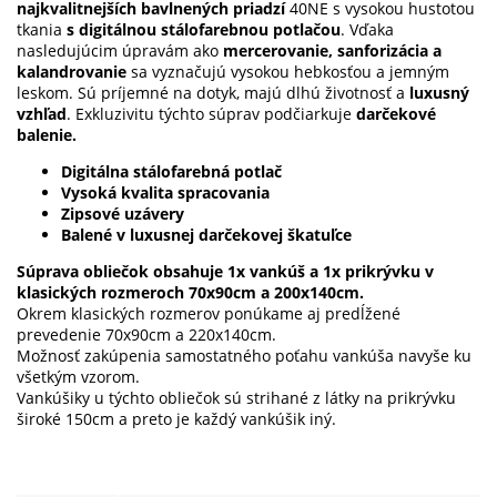
najkvalitnejších bavlnených priadzí
40NE s vysokou hustotou
tkania
s digitálnou stálofarebnou potlačou
. Vďaka
nasledujúcim úpravám ako
mercerovanie, sanforizácia a
kalandrovanie
sa vyznačujú vysokou hebkosťou a jemným
leskom. Sú príjemné na dotyk, majú dlhú životnosť a
luxusný
vzhľad
. Exkluzivitu týchto súprav podčiarkuje
darčekové
balenie.
Digitálna stálofarebná potlač
Vysoká kvalita spracovania
Zipsové uzávery
Balené v luxusnej darčekovej škatuľce
Súprava obliečok obsahuje 1x vankúš a 1x prikrývku v
klasických rozmeroch 70x90cm a 200x140cm.
Okrem klasických rozmerov ponúkame aj predĺžené
prevedenie 70x90cm a 220x140cm.
Možnosť zakúpenia samostatného poťahu vankúša navyše ku
všetkým vzorom.
Vankúšiky u týchto obliečok sú strihané z látky na prikrývku
široké 150cm a preto je každý vankúšik iný.