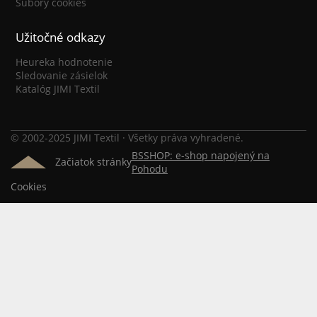
Súbory cookies
Užitočné odkazy
Heureka hodnotenie
Sledovanie zásielok
Katalóg JIMI Textil
© 2002-2025 JIMI Textil · Všetky práva vyhradené.
BSSHOP: e-shop napojený na
Začiatok stránky
Pohodu
Cookies