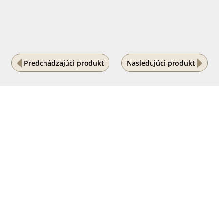
Predchádzajúci produkt
Nasledujúci produkt
Na vašom súkromí nám záleží
Tento internetový obchod ukladá súbory cookies, ktoré
pomáhajú k jeho správnemu fungovaniu. Využívaním
našich služieb s ich používaním súhlasíte.
POVOLIŤ VŠETKO
PODROBNÉ NASTAVENIE