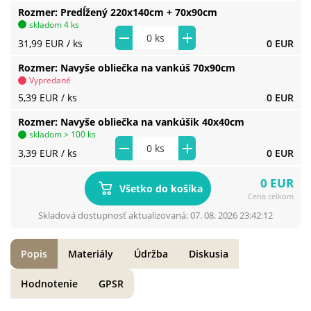
Rozmer
Predĺžený 220x140cm + 70x90cm
skladom 4 ks
31,99 EUR
/ ks
0 EUR
Rozmer
Navyše obliečka na vankúš 70x90cm
Vypredané
5,39 EUR
/ ks
0 EUR
Rozmer
Navyše obliečka na vankúšik 40x40cm
skladom > 100 ks
3,39 EUR
/ ks
0 EUR
0 EUR
Všetko do košíka
Cena celkom
Skladová dostupnosť aktualizovaná: 07. 08. 2026 23:42:12
Popis
Materiály
Údržba
Diskusia
Hodnotenie
GPSR