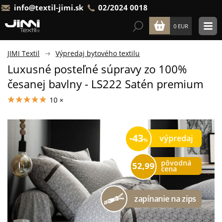
info@textil-jimi.sk
02/2024 0018
0 EUR
JIMI Textil
Výpredaj bytového textilu
Luxusné posteľné súpravy zo 100%
česanej bavlny - LS222 Satén premium
10 ×
43
výpredaj
pôvodná
52,99
cena