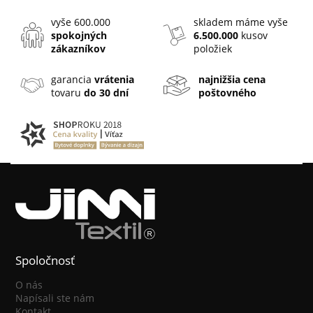
vyše 600.000
skladem máme vyše
spokojných
6.500.000
kusov
zákazníkov
položiek
garancia
vrátenia
najnižšia cena
tovaru
do 30 dní
poštovného
Spoločnosť
O nás
Napísali ste nám
Kontakt