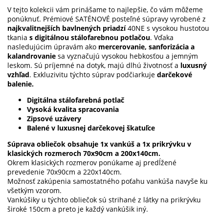
V tejto kolekcii vám prinášame to najlepšie, čo vám môžeme
ponúknuť. Prémiové SATÉNOVÉ posteľné súpravy vyrobené z
najkvalitnejších bavlnených priadzí
40NE s vysokou hustotou
tkania
s digitálnou stálofarebnou potlačou
. Vďaka
nasledujúcim úpravám ako
mercerovanie, sanforizácia a
kalandrovanie
sa vyznačujú vysokou hebkosťou a jemným
leskom. Sú príjemné na dotyk, majú dlhú životnosť a
luxusný
vzhľad
. Exkluzivitu týchto súprav podčiarkuje
darčekové
balenie.
Digitálna stálofarebná potlač
Vysoká kvalita spracovania
Zipsové uzávery
Balené v luxusnej darčekovej škatuľce
Súprava obliečok obsahuje 1x vankúš a 1x prikrývku v
klasických rozmeroch 70x90cm a 200x140cm.
Okrem klasických rozmerov ponúkame aj predĺžené
prevedenie 70x90cm a 220x140cm.
Možnosť zakúpenia samostatného poťahu vankúša navyše ku
všetkým vzorom.
Vankúšiky u týchto obliečok sú strihané z látky na prikrývku
široké 150cm a preto je každý vankúšik iný.