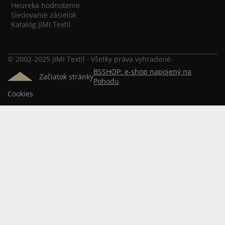
Heureka hodnotenie
Sledovanie zásielok
Katalóg JIMI Textil
© 2002-2025 JIMI Textil · Všetky práva vyhradené.
BSSHOP: e-shop napojený na
Začiatok stránky
Pohodu
Cookies