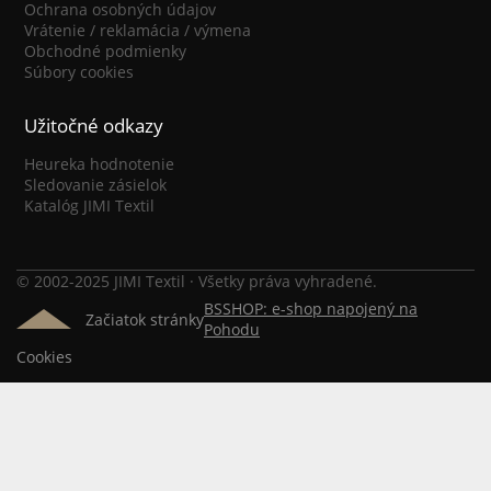
Ochrana osobných údajov
Vrátenie / reklamácia / výmena
Obchodné podmienky
Súbory cookies
Užitočné odkazy
Heureka hodnotenie
Sledovanie zásielok
Katalóg JIMI Textil
© 2002-2025 JIMI Textil · Všetky práva vyhradené.
BSSHOP: e-shop napojený na
Začiatok stránky
Pohodu
Cookies