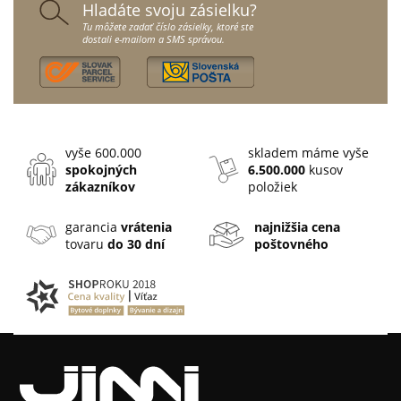
Hladáte svoju zásielku?
Tu môžete zadať číslo zásielky, ktoré ste
dostali e-mailom a SMS správou.
vyše 600.000
skladem máme vyše
spokojných
6.500.000
kusov
zákazníkov
položiek
garancia
vrátenia
najnižšia cena
tovaru
do 30 dní
poštovného