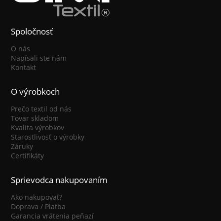
Spoločnosť
O nás
Napísali ste nám
Kontakt
O výrobkoch
Prečo textil od nás
Tovar skladom
Kvalita výrobkov
Starostlivosť o výrobky
Záruky
Certifikáty
Sprievodca nakupovaním
Ako nakupovať?
Doprava / Platba
Garancia vrátenia peňazí