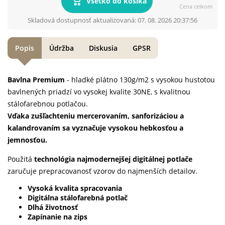
Všetko do košíka
Cena celkom
Skladová dostupnosť aktualizovaná: 07. 08. 2026 20:37:56
Popis
Údržba
Diskusia
GPSR
Bavlna Premium
- hladké plátno 130g/m2 s vysokou hustotou
bavlnených priadzí vo vysokej kvalite 30NE, s kvalitnou
stálofarebnou potlačou.
Vďaka zušľachteniu mercerovaním, sanforizáciou a
kalandrovaním sa vyznačuje vysokou hebkosťou a
jemnosťou.
Použitá
technológia najmodernejšej digitálnej potlače
zaručuje prepracovanosť vzorov do najmenších detailov.
Vysoká kvalita spracovania
Digitálna stálofarebná potlač
Dlhá životnosť
Zapínanie na zips