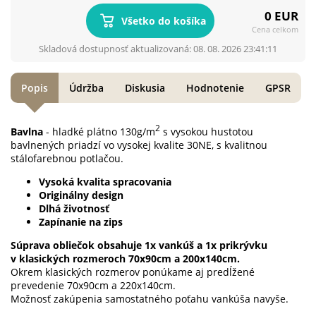
0 EUR
Všetko do košíka
Cena celkom
Skladová dostupnosť aktualizovaná: 08. 08. 2026 23:41:11
Popis
Údržba
Diskusia
Hodnotenie
GPSR
2
Bavlna
- hladké plátno 130g/m
s vysokou hustotou
bavlnených priadzí vo vysokej kvalite 30NE, s kvalitnou
stálofarebnou potlačou.
Vysoká kvalita spracovania
Originálny design
Dlhá životnosť
Zapínanie na zips
Súprava obliečok obsahuje 1x vankúš a 1x prikrývku
v klasických rozmeroch 70x90cm a 200x140cm.
Okrem klasických rozmerov ponúkame aj predĺžené
prevedenie 70x90cm a 220x140cm.
Možnosť zakúpenia samostatného poťahu vankúša navyše.