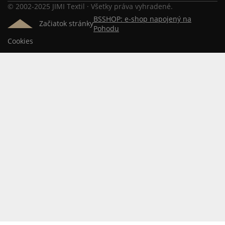
© 2002-2025 JIMI Textil · Všetky práva vyhradené.
BSSHOP: e-shop napojený na
Začiatok stránky
Pohodu
Cookies