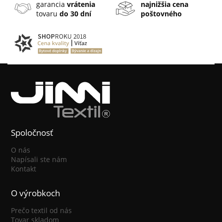
garancia
vrátenia
najnižšia cena
tovaru
do 30 dní
poštovného
Spoločnosť
O nás
Napísali ste nám
Kontakt
O výrobkoch
Prečo textil od nás
Tovar skladom