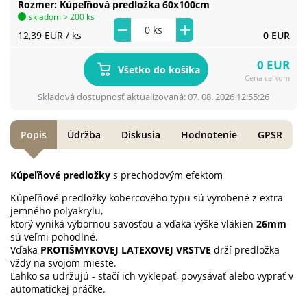
Rozmer
Kúpeľňová predložka 60x100cm
skladom > 200 ks
12,39 EUR
/ ks
0 EUR
0 EUR
Všetko do košíka
Cena celkom
Skladová dostupnosť aktualizovaná: 07. 08. 2026 12:55:26
Popis
Údržba
Diskusia
Hodnotenie
GPSR
Kúpeľňové predložky
s prechodovým efektom
Kúpeľňové predložky kobercového typu sú vyrobené z extra
jemného polyakrylu,
ktorý vyniká výbornou savosťou a vďaka výške vlákien
26mm
sú veľmi pohodlné.
Vďaka
PROTIŠMYKOVEJ LATEXOVEJ VRSTVE
drží predložka
vždy na svojom mieste.
Ľahko sa udržujú - stačí ich vyklepať, povysávať alebo vyprať v
automatickej práčke.