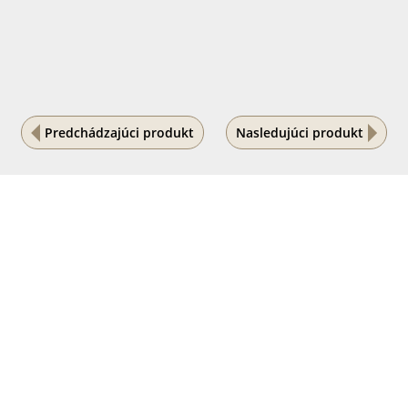
Predchádzajúci produkt
Nasledujúci produkt
Na vašom súkromí nám záleží
Tento internetový obchod ukladá súbory cookies, ktoré
pomáhajú k jeho správnemu fungovaniu. Využívaním
našich služieb s ich používaním súhlasíte.
POVOLIŤ VŠETKO