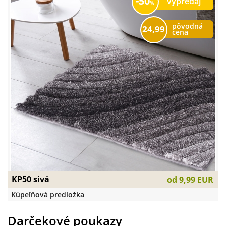
50
výpredaj
pôvodná
24,99
cena
KP50 sivá
od
9,99 EUR
Kúpeľňová predložka
Darčekové poukazy