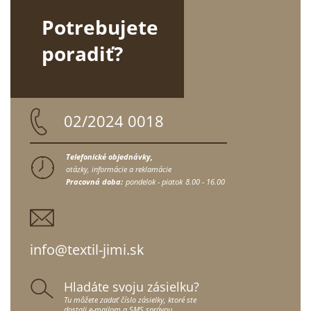
Potrebujete
poradiť?
02/2024 0018
Telefonické objednávky,
otázky, informácie a reklamácie
Pracovná doba:
pondelok - piatok
8.00 - 16.00
info@textil-jimi.sk
Hladáte svoju zásielku?
Tu môžete zadať číslo zásielky, ktoré ste
dostali e-mailom a SMS správou.