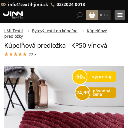
info@textil-jimi.sk
02/2024 0018
0 EUR
JIMI Textil
Bytový textil do kúpeľne
Kúpeľňové
predložky
Kúpeľňová predložka - KP50 vínová
27 ×
50
výpredaj
pôvodná
24,99
cena