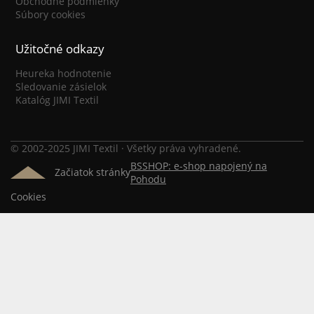
Obchodné podmienky
Súbory cookies
Užitočné odkazy
Heureka hodnotenie
Sledovanie zásielok
Katalóg JIMI Textil
© 2002-2025 JIMI Textil · Všetky práva vyhradené.
BSSHOP: e-shop napojený na
Začiatok stránky
Pohodu
Cookies