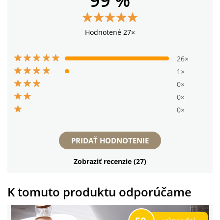
99 %
Hodnotené 27×
26×
1×
0×
0×
0×
PRIDAŤ HODNOTENIE
Zobraziť recenzie (27)
K tomuto produktu odporúčame