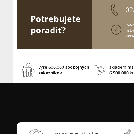
02
Potrebujete
Tele
poradiť?
otázk
Prac
vyše 600.000
spokojných
skladem má
zákazníkov
6.500.000
ku
nakupujeme výhradne