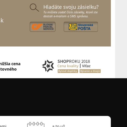
Hladáte svoju zásielku?
Tu môžete zadať číslo zásielky, ktoré ste
dostali e-mailom a SMS správou.
sk
nižšia cena
štovného
sami
a to už