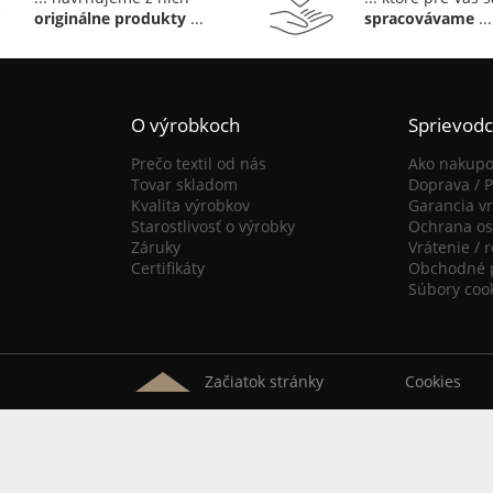
originálne produkty
...
spracovávame
...
O výrobkoch
Sprievod
Prečo textil od nás
Ako nakupo
Tovar skladom
Doprava / P
Kvalita výrobkov
Garancia vr
Starostlivosť o výrobky
Ochrana os
Záruky
Vrátenie / 
Certifikáty
Obchodné 
Súbory coo
Začiatok stránky
Cookies