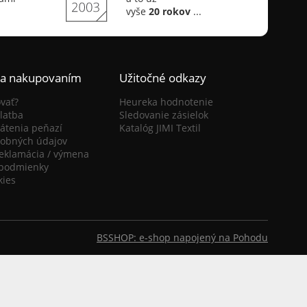
vyše
20 rokov
...
ca nakupovaním
Užitočné odkazy
vať?
Heureka hodnotenie
latba
Sledovanie zásielok
átenia peňazí
Katalóg JIMI Textil
obných údajov
reklamácia / výmena
podmienky
kies
BSSHOP: e-shop napojený na Pohodu