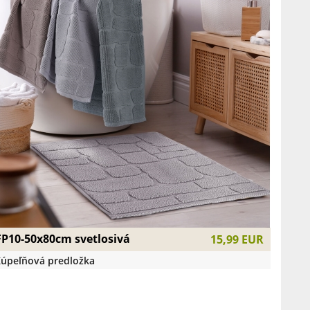
FP10-50x80cm svetlosivá
15,99 EUR
úpeľňová predložka