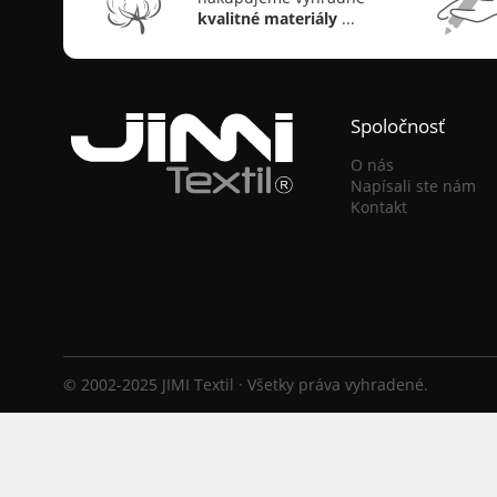
kvalitné materiály
...
Spoločnosť
O nás
Napísali ste nám
Kontakt
© 2002-2025 JIMI Textil · Všetky práva vyhradené.