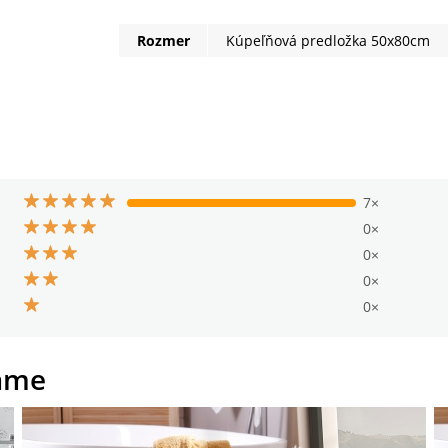
Rozmer
Kúpeľňová predložka 50x80cm
7×
0×
0×
0×
0×
ame