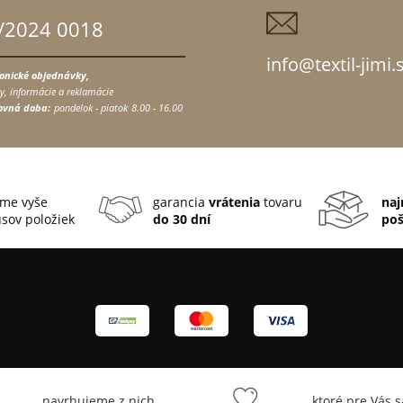
/2024 0018
info@textil-jimi.
fonické objednávky,
y, informácie a reklamácie
ovná doba:
pondelok - piatok
8.00 - 16.00
me vyše
garancia
vrátenia
tovaru
naj
sov položiek
do 30 dní
po
... navrhujeme z nich
... ktoré pre Vás 