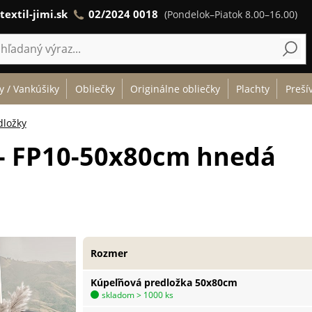
textil-jimi.sk
02/2024 0018
(Pondelok–Piatok 8.00–16.00)
y / Vankúšiky
Obliečky
Originálne obliečky
Plachty
Preší
dložky
 - FP10-50x80cm hnedá
Rozmer
Kúpeľňová predložka 50x80cm
skladom > 1000 ks