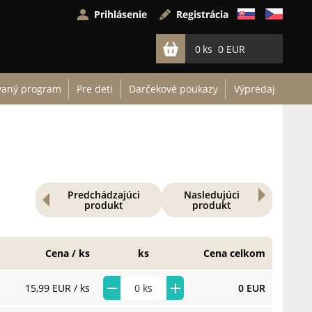
Prihlásenie
Registrácia
0
0 EUR
vaný program
Pre deti
Darčekové poukazy
Výpredaj
Predchádzajúci
Nasledujúci
produkt
produkt
Cena / ks
ks
Cena celkom
15,99 EUR
/ ks
0 EUR