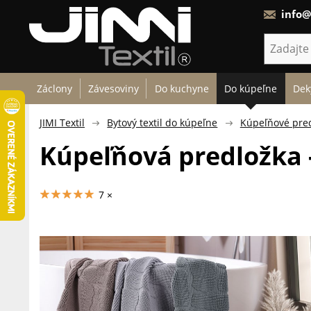
info@
Záclony
Závesoviny
Do kuchyne
Do kúpeľne
Dek
JIMI Textil
Bytový textil do kúpeľne
Kúpeľňové pre
Kúpeľňová predložka
7 ×