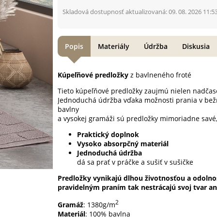
Skladová dostupnosť aktualizovaná: 09. 08. 2026 11:5
Popis
Materiály
Údržba
Diskusia
Kúpeľňové predložky
z bavlneného froté
Tieto kúpeľňové predložky zaujmú nielen nadčas
Jednoduchá údržba vďaka možnosti prania v bežn
bavlny
a vysokej gramáži sú predložky mimoriadne savé
Praktický doplnok
Vysoko absorpčný materiál
Jednoduchá údržba
dá sa prať v práčke a sušiť v sušičke
Predložky vynikajú dlhou životnosťou a odolno
pravidelným praním tak nestrácajú svoj tvar ani
2
Gramáž
: 1380g/m
Materiál
: 100% bavlna