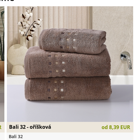
Bali 32 - oříšková
R
od
8,39 EUR
Bali 32