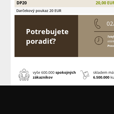
DP20
20,00 EU
Darčekový poukaz 20 EUR
02
Potrebujete
Tele
poradiť?
otázk
Prac
vyše 600.000
spokojných
skladem má
zákazníkov
6.500.000
ku