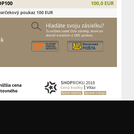
DP100
100,0 EUR
arčekový poukaz 100 EUR
Hladáte svoju zásielku?
Tu môžete zadať číslo zásielky, ktoré ste
dostali e-mailom a SMS správou.
sk
nižšia cena
štovného