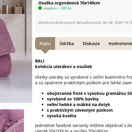
Osuška orgovánová 70x140cm
skladom > 200 ks
Skladová dostupnosť aktualizovaná: 06. 08. 2026 19:1
Popis
Údržba
Diskusia
Hodnoteni
BALI
kolekcia uterákov a osušiek
Všetky uteráky sú vyrobené z veľmi kvalitného f
a sú opatrené praktickým pútkom pre ľahké zave
obojstranné froté s vysokou gramážou 5
vyrobené zo 100% bavlny
veľmi hebké a mäkké na dotyk
s praktickým závesným pútkom
vysoká kvalita
Jednotlivé farebné varianty môžete objednať v 
uterák 50x100cm a osuška 70x140cm.