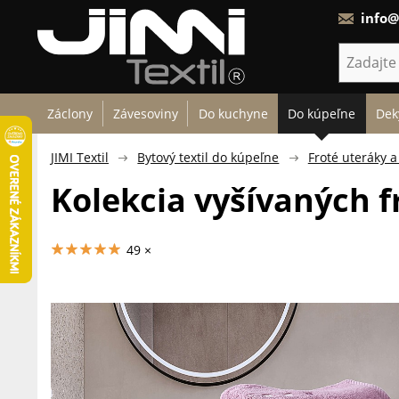
info@
Záclony
Závesoviny
Do kuchyne
Do kúpeľne
Dek
JIMI Textil
Bytový textil do kúpeľne
Froté uteráky a
Kolekcia vyšívaných f
49 ×