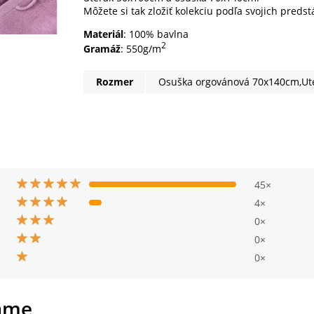
Môžete si tak zložiť kolekciu podľa svojich predst
Materiál
: 100% bavlna
2
Gramáž
: 550g/m
Rozmer
Osuška orgovánová 70x140cm,Ut
45×
4×
0×
0×
0×
ame