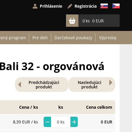
Prihlásenie
Registrácia
0
0 EUR
vaný program
Pre deti
Darčekové poukazy
Výpredaj
Bali 32 - orgovánová
Predchádzajúci
Nasledujúci
produkt
produkt
Cena / ks
ks
Cena celkom
8,39 EUR
/ ks
0 EUR