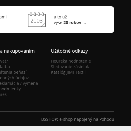
sami
a to už
vyše
20 rokov
...
ca nakupovaním
Užitočné odkazy
vať?
Heureka hodnotenie
latba
Sledovanie zásielok
átenia peňazí
Katalóg JIMI Textil
obných údajov
reklamácia / výmena
podmienky
kies
BSSHOP: e-shop napojený na Pohodu