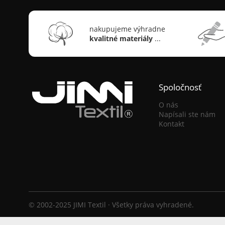
nakupujeme výhradne
kvalitné materiály
...
Spoločnosť
O nás
Napísali ste nám
Kontakt
© 2002-2025 JIMI Textil · Všetky práva vyhradené.