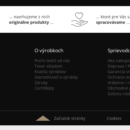
... navrhujeme z nich
... ktoré pre Vás 
originálne produkty
...
spracovávame
...
O výrobkoch
Sprievod
Prečo textil od nás
Ako nakupo
Tovar skladom
Doprava / P
Kvalita výrobkov
Garancia vr
Starostlivosť o výrobky
Ochrana os
Záruky
Vrátenie / 
Certifikáty
Obchodné 
Súbory coo
Začiatok stránky
Cookies