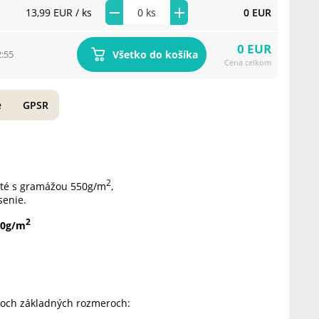
13,99 EUR
/ ks
0 EUR
0 EUR
Všetko do košíka
2:55
Cena celkom
e
GPSR
2
roté s gramážou 550g/m
,
senie.
2
50g/m
dvoch základných rozmeroch: