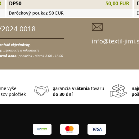
DP50
R
50,00 EUR
Darčekový poukaz 50 EUR
D
/2024 0018
info@textil-jimi.
fonické objednávky,
y, informácie a reklamácie
ovná doba:
pondelok - piatok
8.00 - 16.00
me vyše
garancia
vrátenia
tovaru
naj
sov položiek
do 30 dní
po