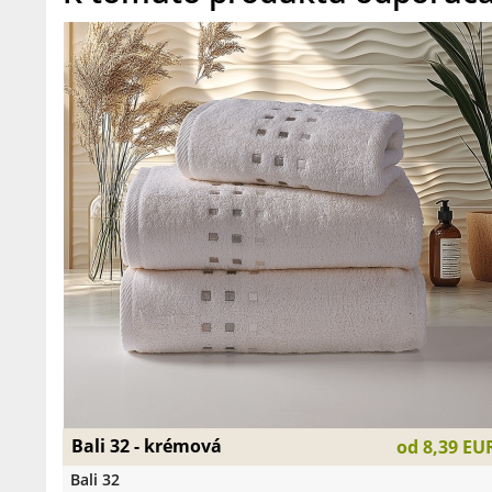
Bali 32 - krémová
od
8,39 EU
Bali 32