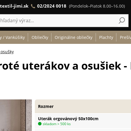
textil-jimi.sk
02/2024 0018
(Pondelok–Piatok 8.00–16.00)
y / Vankúšiky
Obliečky
Originálne obliečky
Plachty
Preší
 osušky
roté uterákov a osušiek - 
Rozmer
Uterák orgovánový 50x100cm
skladom > 500 ks