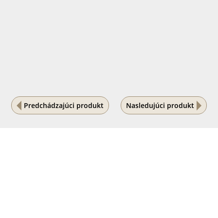
Predchádzajúci produkt
Nasledujúci produkt
Na vašom súkromí nám záleží
Tento internetový obchod ukladá súbory cookies, ktoré
pomáhajú k jeho správnemu fungovaniu. Využívaním
našich služieb s ich používaním súhlasíte.