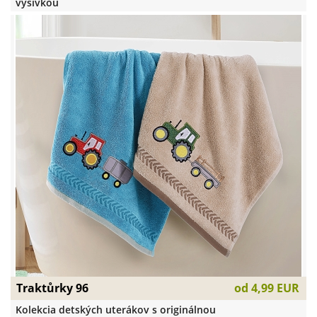
výšivkou
Traktůrky 96
od
4,99 EUR
Kolekcia detských uterákov s originálnou