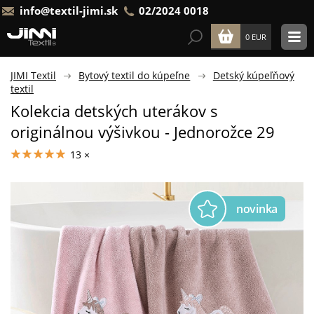
info@textil-jimi.sk
02/2024 0018
0 EUR
JIMI Textil
Bytový textil do kúpeľne
Detský kúpeľňový
textil
Kolekcia detských uterákov s
originálnou výšivkou - Jednorožce 29
13 ×