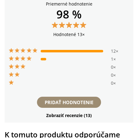
Priemerné hodnotenie
98 %
Hodnotené 13×
12×
1×
0×
0×
0×
PRIDAŤ HODNOTENIE
Zobraziť recenzie (13)
K tomuto produktu odporúčame