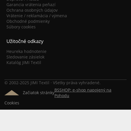
Garancia vrátenia peňazí
Ochrana osobných údajov
Vrátenie / reklamácia / výmena
Obchodné podmienky
Súbory cookies
Užitočné odkazy
Heureka hodnotenie
Sledovanie zásielok
Katalóg JIMI Textil
© 2002-2025 JIMI Textil · Všetky práva vyhradené.
BSSHOP: e-shop napojený na
Začiatok stránky
Pohodu
Cookies