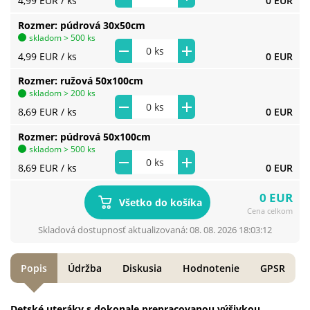
4,99 EUR
/ ks
0 EUR
Rozmer
púdrová 30x50cm
skladom > 500 ks
4,99 EUR
/ ks
0 EUR
Rozmer
ružová 50x100cm
skladom > 200 ks
8,69 EUR
/ ks
0 EUR
Rozmer
púdrová 50x100cm
skladom > 500 ks
8,69 EUR
/ ks
0 EUR
0 EUR
Všetko do košíka
Cena celkom
Skladová dostupnosť aktualizovaná: 08. 08. 2026 18:03:12
Popis
Údržba
Diskusia
Hodnotenie
GPSR
Detské uteráky s dokonale prepracovanou výšivkou