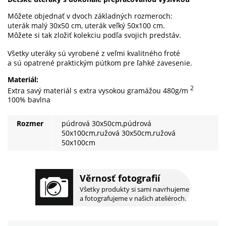
Môžete objednať v dvoch základných rozmeroch:
uterák malý 30x50 cm, uterák veľký 50x100 cm.
Môžete si tak zložiť kolekciu podľa svojich predstáv.
Všetky uteráky sú vyrobené z veľmi kvalitného froté
a sú opatrené praktickým pútkom pre ľahké zavesenie.
Materiál:
2
Extra savý materiál s extra vysokou gramážou 480g/m
100% bavlna
Rozmer
púdrová 30x50cm,púdrová
50x100cm,ružová 30x50cm,ružová
50x100cm
Věrnosť fotografií
Všetky produkty si sami navrhujeme
a fotografujeme v našich ateliéroch.