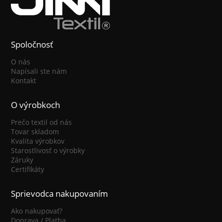
Spoločnosť
O nás
Napísali ste nám
Kontakt
O výrobkoch
Prečo textil od nás
Tovar skladom
Kvalita výrobkov
Starostlivosť o výrobky
Záruky
Certifikáty
Sprievodca nakupovaním
Ako nakupovať?
Doprava / Platba