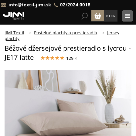
info@textil-jimi.sk
02/2024 0018
0 EUR
JIMI Textil
Posteľné plachty a prestieradlá
Jersey
plachty
Béžové džersejové prestieradlo s lycrou -
JE17 latte
129 ×