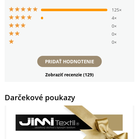
125×
4×
0×
0×
0×
PRIDAŤ HODNOTENIE
Zobraziť recenzie (129)
Darčekové poukazy