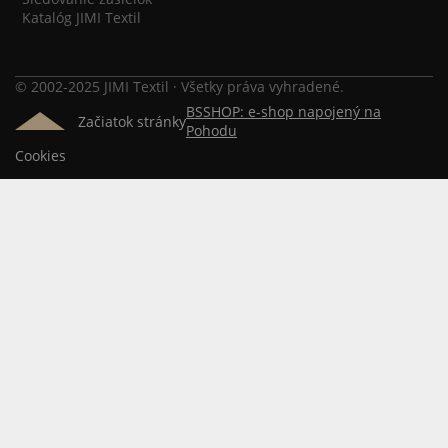
Katalóg JIMI Textil
© 2002-2025 JIMI Textil · Všetky práva vyhradené.
BSSHOP: e-shop napojený na
Začiatok stránky
Pohodu
Cookies