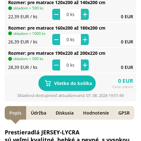
Rozmer
pre matrace 120x200 až 140x200 cm
skladom > 500 ks
22,39 EUR
/ ks
0 EUR
Rozmer
pre matrace 160x200 až 180x200 cm
skladom > 1000 ks
26,39 EUR
/ ks
0 EUR
Rozmer
pre matrace 190x220 až 200x220 cm
skladom > 500 ks
28,39 EUR
/ ks
0 EUR
0 EUR
Všetko do košíka
Cena celkom
Skladová dostupnosť aktualizovaná: 07. 08. 2026 19:51:49
Popis
Údržba
Diskusia
Hodnotenie
GPSR
Prestieradlá JERSEY-LYCRA
sú veľmi kvalitné, hebké a pevné, s vysokou