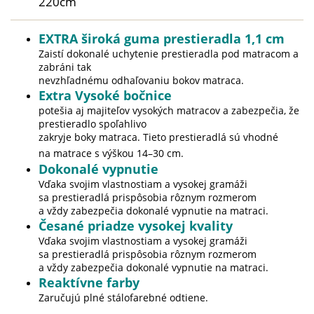
220cm
EXTRA široká guma prestieradla 1,1 cm
Zaistí dokonalé uchytenie prestieradla pod matracom a
zabráni tak
nevzhľadnému odhaľovaniu bokov matraca.
Extra Vysoké bočnice
potešia aj majiteľov vysokých matracov a zabezpečia, že
prestieradlo spoľahlivo
zakryje boky matraca. Tieto prestieradlá sú vhodné
na matrace s výškou 14–30 cm.
Dokonalé vypnutie
Vďaka svojim vlastnostiam a vysokej gramáži
sa prestieradlá prispôsobia rôznym rozmerom
a vždy zabezpečia dokonalé vypnutie na matraci.
Česané priadze vysokej kvality
Vďaka svojim vlastnostiam a vysokej gramáži
sa prestieradlá prispôsobia rôznym rozmerom
a vždy zabezpečia dokonalé vypnutie na matraci.
Reaktívne farby
Zaručujú plné stálofarebné odtiene.