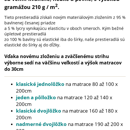
2
gramážou 21
0 g / m
.
Tieto prestieradlá získali novým materiálovým zložením z 95 %
bavlnenej česanej priadze
a 5 % lycry vynikajúcu elasticitu v oboch smeroch. Kým bežné
úpletové prestieradlá
zo 100 % bavlny sú elastické iba do šírky, naše prestieradlá sú
elastické do šírky aj do dĺžky.
Vďaka novému zloženiu a zväčšenému strihu
výborne sedí na väčšinu veľkostí a
výšok matracov
do 30cm
klasické
jednolôžko
na matrace 80 až 100 x
200cm
jeden a pôlložko
na matrace 120 až 140 x
200cm
klasické dvojlôžko
na matrace 160 až 180 x
200cm
nadmerné dvojlôžko
na matrace 190 až 200 x