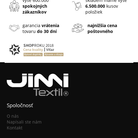
vyše 600.000
skladem máme vyše
spokojných
6.500.000
kusov
zákazníkov
položiek
garancia
vrátenia
najnižšia cena
tovaru
do 30 dní
poštovného
Spoločnosť
O nás
Napísali ste nám
Kontakt