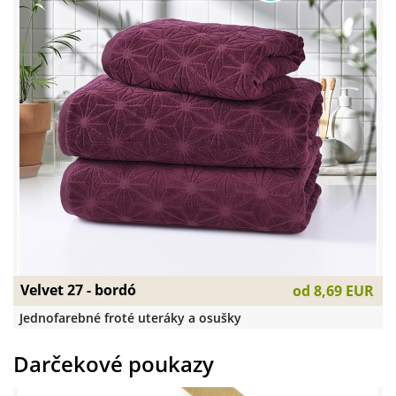
Velvet 27 - bordó
od
8,69 EUR
Jednofarebné froté uteráky a osušky
Darčekové poukazy