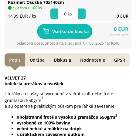
Rozmer
Osuška 70x140cm
skladom > 100 ks
14,99 EUR
/ ks
0 EUR
0 EUR
Všetko do košíka
Cena celkom
Skladová dostupnosť aktualizovaná: 07. 08. 2026 16:46:46
Popis
Údržba
Diskusia
Hodnotenie
GPSR
VELVET 27
kolekcia uterákov a osušiek
Uteráky a osušky sú vyrobené z veľmi kvalitného froté s
2
gramážou 550g/m
a sú opatrené praktickým pútkom pre ľahké zavesenie.
2
obojstranné froté s vysokou gramážou 550g/m
vyrobené zo 100% bavlny
veľmi hebké a mäkké na dotyk
s praktickým závesným pútkom