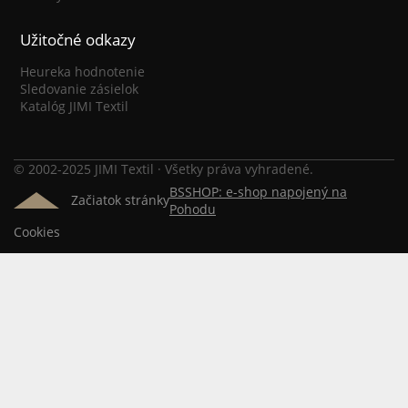
Užitočné odkazy
Heureka hodnotenie
Sledovanie zásielok
Katalóg JIMI Textil
© 2002-2025 JIMI Textil · Všetky práva vyhradené.
BSSHOP: e-shop napojený na
Začiatok stránky
Pohodu
Cookies