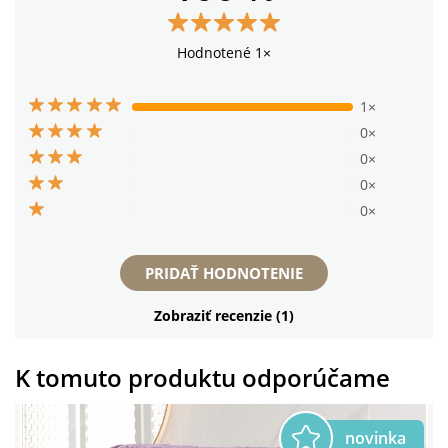
Hodnotené 1×
1×
0×
0×
0×
0×
PRIDAŤ HODNOTENIE
Zobraziť recenzie (1)
K tomuto produktu odporúčame