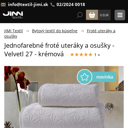
info@textil-jimi.sk
02/2024 0018
0 EUR
JIMI Textil
Bytový textil do kúpeľne
Froté uteráky a
osušky
Jednofarebné froté uteráky a osušky -
Velvetl 27 - krémová
1 ×