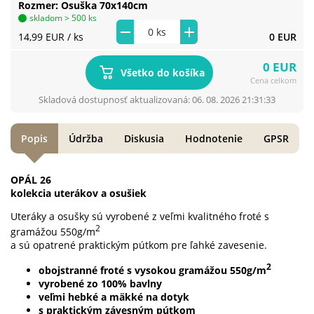
Rozmer
Osuška 70x140cm
skladom > 500 ks
14,99 EUR
/ ks
0 EUR
0 EUR
Všetko do košíka
Cena celkom
Skladová dostupnosť aktualizovaná: 06. 08. 2026 21:31:33
Popis
Údržba
Diskusia
Hodnotenie
GPSR
OPÁL 26
kolekcia uterákov a osušiek
Uteráky a osušky sú vyrobené z veľmi kvalitného froté s
2
gramážou 550g/m
a sú opatrené praktickým pútkom pre ľahké zavesenie.
2
obojstranné froté s vysokou gramážou 550g/m
vyrobené zo 100% bavlny
veľmi hebké a mäkké na dotyk
s praktickým závesným pútkom