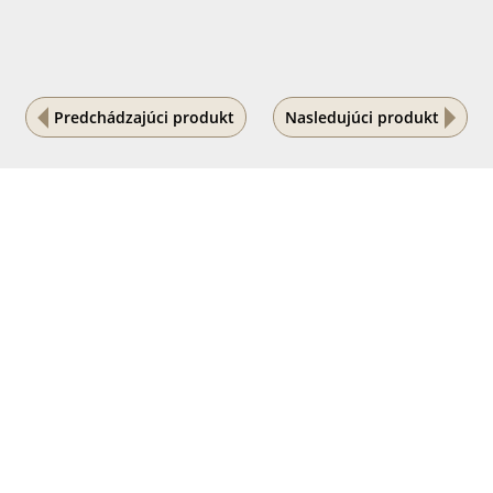
Predchádzajúci produkt
Nasledujúci produkt
Na vašom súkromí nám záleží
Tento internetový obchod ukladá súbory cookies, ktoré
pomáhajú k jeho správnemu fungovaniu. Využívaním
našich služieb s ich používaním súhlasíte.
POVOLIŤ VŠETKO
PODROBNÉ NASTAVENIE