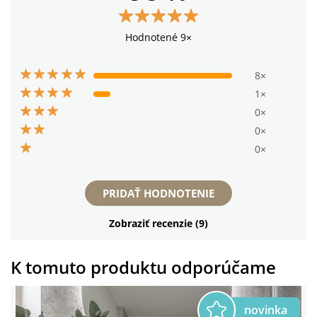
Hodnotené 9×
8×
1×
0×
0×
0×
PRIDAŤ HODNOTENIE
Zobraziť recenzie (9)
K tomuto produktu odporúčame