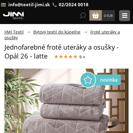
info@textil-jimi.sk
02/2024 0018
0 EUR
JIMI Textil
Bytový textil do kúpeľne
Froté uteráky a
osušky
Jednofarebné froté uteráky a osušky -
Opál 26 - latte
9 ×