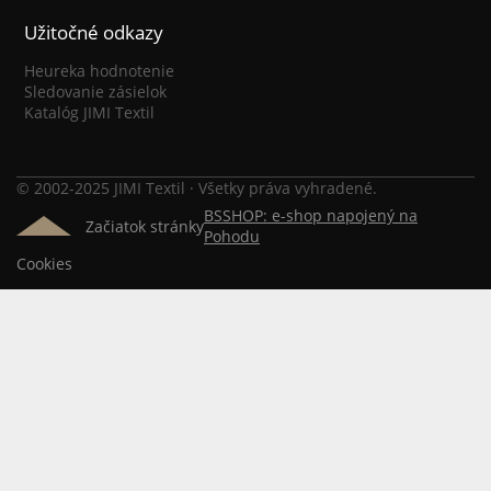
Užitočné odkazy
Heureka hodnotenie
Sledovanie zásielok
Katalóg JIMI Textil
© 2002-2025 JIMI Textil · Všetky práva vyhradené.
BSSHOP: e-shop napojený na
Začiatok stránky
Pohodu
Cookies