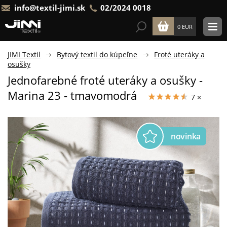
info@textil-jimi.sk
02/2024 0018
0 EUR
JIMI Textil
Bytový textil do kúpeľne
Froté uteráky a
osušky
Jednofarebné froté uteráky a osušky -
Marina 23 - tmavomodrá
7 ×