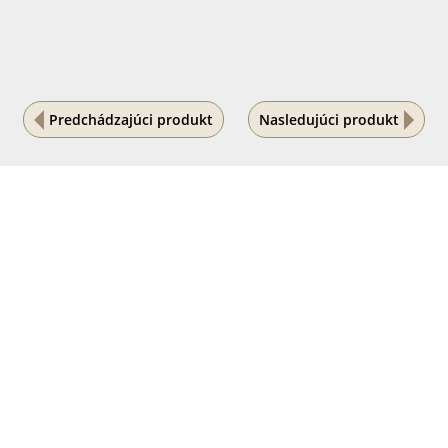
Predchádzajúci produkt
Nasledujúci produkt
Na vašom súkromí nám záleží
Tento internetový obchod ukladá súbory cookies, ktoré
pomáhajú k jeho správnemu fungovaniu. Využívaním
našich služieb s ich používaním súhlasíte.
POVOLIŤ VŠETKO
PODROBNÉ NASTAVENIE