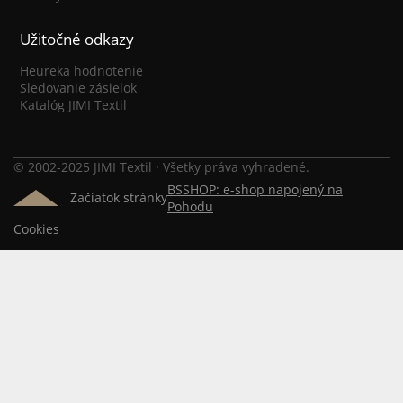
Užitočné odkazy
Heureka hodnotenie
Sledovanie zásielok
Katalóg JIMI Textil
© 2002-2025 JIMI Textil · Všetky práva vyhradené.
BSSHOP: e-shop napojený na
Začiatok stránky
Pohodu
Cookies