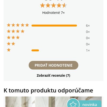
Hodnotené 7×
6×
0×
0×
0×
1×
PRIDAŤ HODNOTENIE
Zobraziť recenzie (7)
K tomuto produktu odporúčame