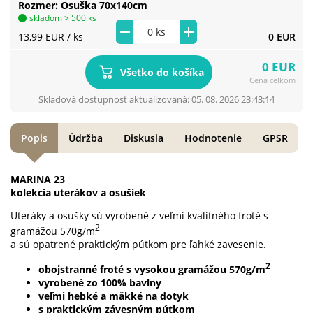
Rozmer
Osuška 70x140cm
skladom > 500 ks
13,99 EUR
/ ks
0 EUR
0 EUR
Všetko do košíka
Cena celkom
Skladová dostupnosť aktualizovaná: 05. 08. 2026 23:43:14
Popis
Údržba
Diskusia
Hodnotenie
GPSR
MARINA 23
kolekcia uterákov a osušiek
Uteráky a osušky sú vyrobené z veľmi kvalitného froté s
2
gramážou 570g/m
a sú opatrené praktickým pútkom pre ľahké zavesenie.
2
obojstranné froté s vysokou gramážou 570g/m
vyrobené zo 100% bavlny
veľmi hebké a mäkké na dotyk
s praktickým závesným pútkom