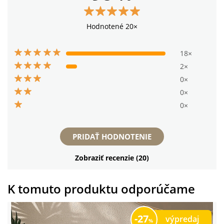
Hodnotené 20×
18×
2×
0×
0×
0×
PRIDAŤ HODNOTENIE
Zobraziť recenzie (20)
K tomuto produktu odporúčame
27
výpredaj