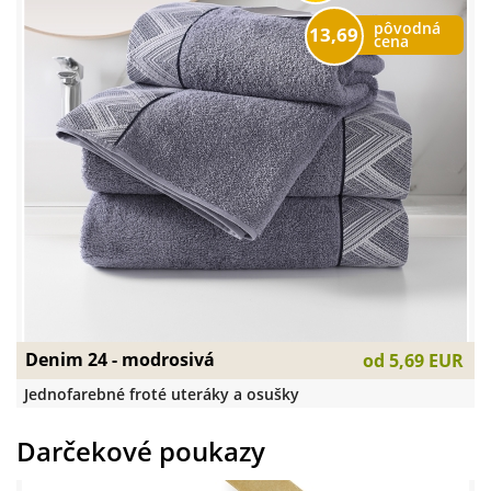
pôvodná
13,69
cena
Denim 24 - modrosivá
od
5,69 EUR
Jednofarebné froté uteráky a osušky
Darčekové poukazy