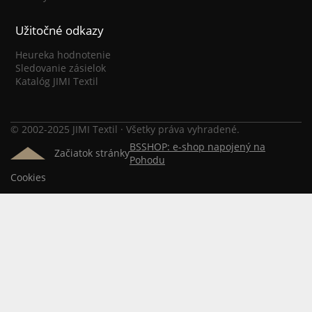
Užitočné odkazy
Heureka hodnotenie
Sledovanie zásielok
Katalóg JIMI Textil
© 2002-2025 JIMI Textil · Všetky práva vyhradené.
BSSHOP: e-shop napojený na
Začiatok stránky
Pohodu
Cookies