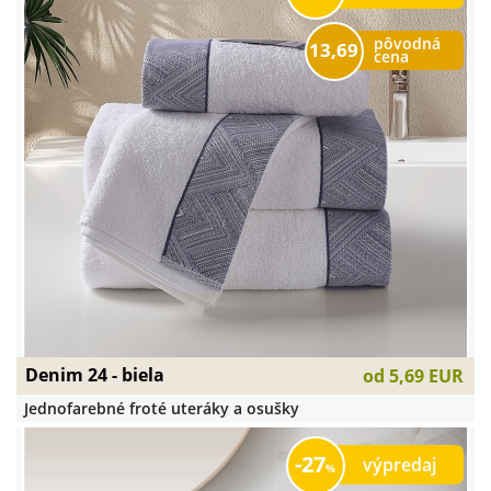
pôvodná
13,69
cena
Denim 24 - biela
od
5,69 EUR
Jednofarebné froté uteráky a osušky
27
výpredaj