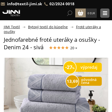
info@textil-jimi.sk
02/2024 0018
0 EUR
JIMI Textil
Bytový textil do kúpeľne
Froté uteráky a
osušky
Jednofarebné froté uteráky a osušky -
Denim 24 - sivá
20 ×
27
výpredaj
pôvodná
13,69
cena