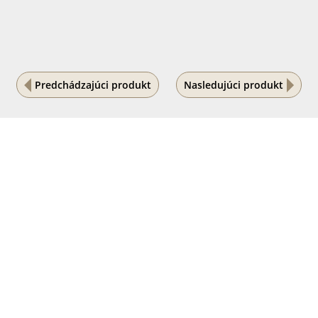
Predchádzajúci produkt
Nasledujúci produkt
Na vašom súkromí nám záleží
Tento internetový obchod ukladá súbory cookies, ktoré
pomáhajú k jeho správnemu fungovaniu. Využívaním
našich služieb s ich používaním súhlasíte.
POVOLIŤ VŠETKO
PODROBNÉ NASTAVENIE