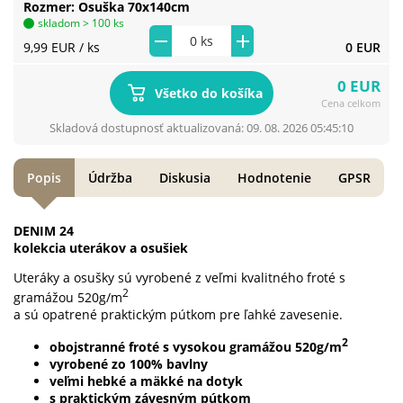
Rozmer
Osuška 70x140cm
skladom > 100 ks
9,99 EUR
/ ks
0 EUR
0 EUR
Všetko do košíka
Cena celkom
Skladová dostupnosť aktualizovaná: 09. 08. 2026 05:45:10
Popis
Údržba
Diskusia
Hodnotenie
GPSR
DENIM 24
kolekcia uterákov a osušiek
Uteráky a osušky sú vyrobené z veľmi kvalitného froté s
2
gramážou 520g/m
a sú opatrené praktickým pútkom pre ľahké zavesenie.
2
obojstranné froté s vysokou gramážou 520g/m
vyrobené zo 100% bavlny
veľmi hebké a mäkké na dotyk
s praktickým závesným pútkom