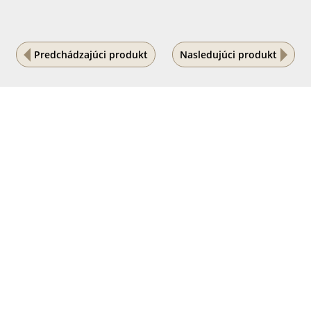
Predchádzajúci produkt
Nasledujúci produkt
Na vašom súkromí nám záleží
Tento internetový obchod ukladá súbory cookies, ktoré
pomáhajú k jeho správnemu fungovaniu. Využívaním
našich služieb s ich používaním súhlasíte.
POVOLIŤ VŠETKO
PODROBNÉ NASTAVENIE