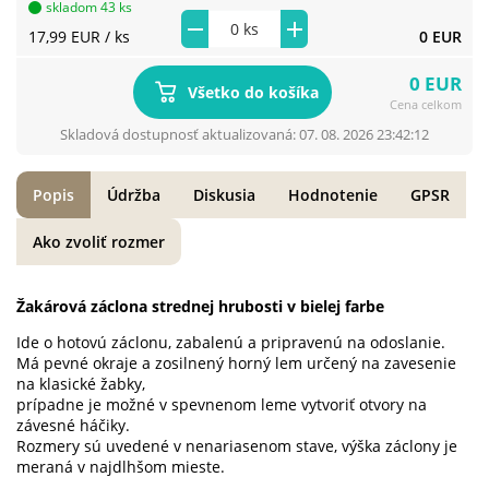
skladom 43 ks
17,99 EUR
/ ks
0 EUR
0 EUR
Všetko do košíka
Cena celkom
Skladová dostupnosť aktualizovaná: 07. 08. 2026 23:42:12
Popis
Údržba
Diskusia
Hodnotenie
GPSR
Ako zvoliť rozmer
Žakárová záclona strednej hrubosti v bielej farbe
Ide o hotovú záclonu, zabalenú a pripravenú na odoslanie.
Má pevné okraje a zosilnený horný lem určený na zavesenie
na klasické žabky,
prípadne je možné v spevnenom leme vytvoriť otvory na
závesné háčiky.
Rozmery sú uvedené v nenariasenom stave, výška záclony je
meraná v najdlhšom mieste.