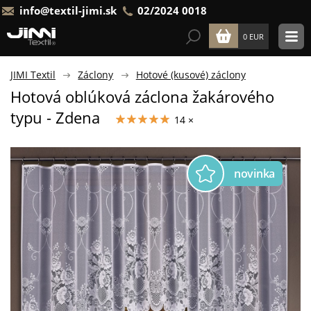
info@textil-jimi.sk
02/2024 0018
0 EUR
JIMI Textil
Záclony
Hotové (kusové) záclony
Hotová oblúková záclona žakárového
typu - Zdena
14 ×