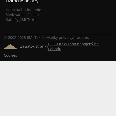
Užitočné odkazy
Heureka hodnotenie
Sledovanie zásielok
Katalóg JIMI Textil
© 2002-2025 JIMI Textil · Všetky práva vyhradené.
BSSHOP: e-shop napojený na
Začiatok stránky
Pohodu
Cookies