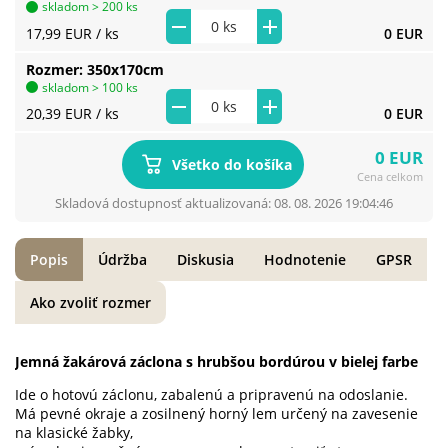
skladom > 200 ks
17,99 EUR
/ ks
0 EUR
Rozmer
350x170cm
skladom > 100 ks
20,39 EUR
/ ks
0 EUR
0 EUR
Všetko do košíka
Cena celkom
Skladová dostupnosť aktualizovaná: 08. 08. 2026 19:04:46
Popis
Údržba
Diskusia
Hodnotenie
GPSR
Ako zvoliť rozmer
Jemná žakárová záclona s hrubšou bordúrou v bielej farbe
Ide o hotovú záclonu, zabalenú a pripravenú na odoslanie.
Má pevné okraje a zosilnený horný lem určený na zavesenie
na klasické žabky,