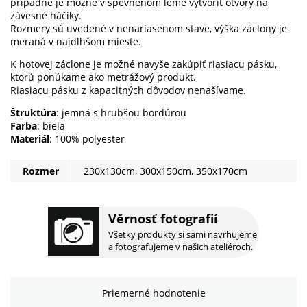
prípadne je možné v spevnenom leme vytvoriť otvory na
závesné háčiky.
Rozmery sú uvedené v nenariasenom stave, výška záclony je
meraná v najdlhšom mieste.
K hotovej záclone je možné navyše zakúpiť riasiacu pásku,
ktorú ponúkame ako metrážový produkt.
Riasiacu pásku z kapacitných dôvodov nenašívame.
Štruktúra
: jemná s hrubšou bordúrou
Farba
: biela
Materiál
: 100% polyester
Rozmer
230x130cm, 300x150cm, 350x170cm
Věrnosť fotografií
Všetky produkty si sami navrhujeme
a fotografujeme v našich ateliéroch.
Priemerné hodnotenie