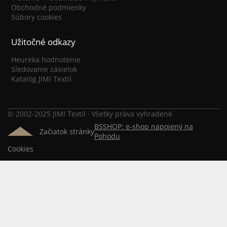
Obchodné podmienky
Súbory cookies
Užitočné odkazy
Heureka hodnotenie
Sledovanie zásielok
Katalóg JIMI Textil
© 2002-2025 JIMI Textil · Všetky práva vyhradené.
BSSHOP: e-shop napojený na
Začiatok stránky
Pohodu
Cookies