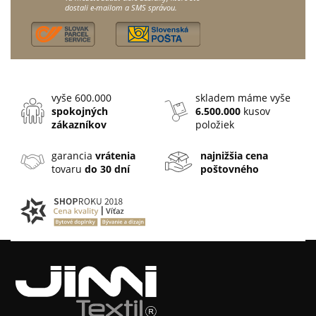
dostali e-mailom a SMS správou.
vyše 600.000
skladem máme vyše
spokojných
6.500.000
kusov
zákazníkov
položiek
garancia
vrátenia
najnižšia cena
tovaru
do 30 dní
poštovného