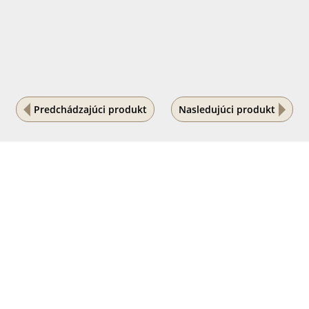
Predchádzajúci produkt
Nasledujúci produkt
Na vašom súkromí nám záleží
Tento internetový obchod ukladá súbory cookies, ktoré
pomáhajú k jeho správnemu fungovaniu. Využívaním
našich služieb s ich používaním súhlasíte.
POVOLIŤ VŠETKO