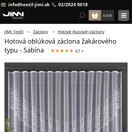
info@textil-jimi.sk
02/2024 0018
0 EUR
JIMI Textil
Záclony
Hotové (kusové) záclony
Hotová oblúková záclona žakárového
typu - Sabína
67 ×