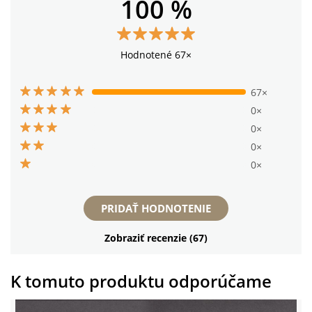
100 %
Hodnotené 67×
67×
0×
0×
0×
0×
PRIDAŤ HODNOTENIE
Zobraziť recenzie (67)
K tomuto produktu odporúčame