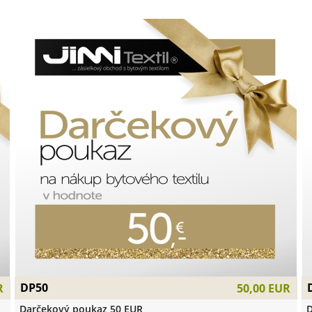
DP50
R
50,00 EUR
Darčekový poukaz 50 EUR
D