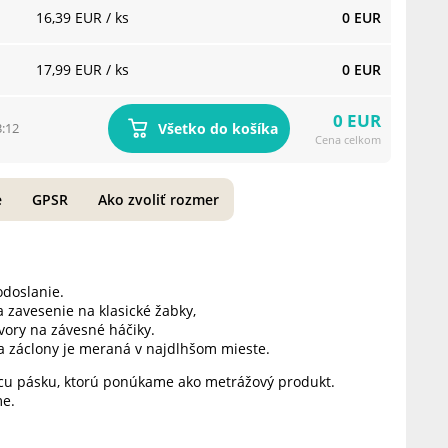
16,39 EUR
/ ks
0 EUR
17,99 EUR
/ ks
0 EUR
0 EUR
Všetko do košíka
3:12
Cena celkom
e
GPSR
Ako zvoliť rozmer
odoslanie.
 zavesenie na klasické žabky,
vory na závesné háčiky.
a záclony je meraná v najdlhšom mieste.
acu pásku, ktorú ponúkame ako metrážový produkt.
me.