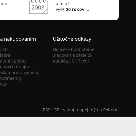
sami
a to už
vyše
20 rokov
...
ca nakupovaním
Užitočné odkazy
vať?
Heureka hodnotenie
latba
Sledovanie zásielok
átenia peňazí
Katalóg JIMI Textil
obných údajov
reklamácia / výmena
podmienky
kies
BSSHOP: e-shop napojený na Pohodu