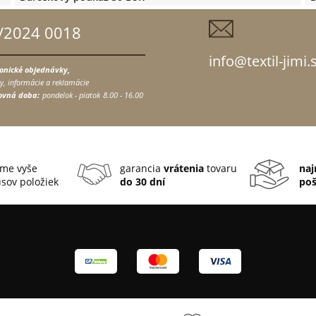
/2024 0018
info@textil-jimi.
fonické objednávky,
y, informácie a reklamácie
ovná doba:
pondelok - piatok
8.00 - 16.00
me vyše
garancia
vrátenia
tovaru
naj
sov položiek
do 30 dní
po