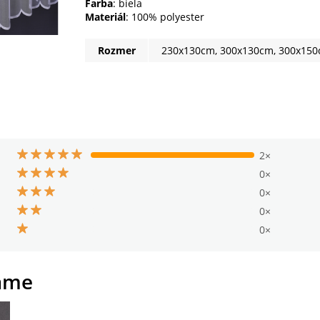
Farba
: biela
Materiál
: 100% polyester
Rozmer
230x130cm, 300x130cm, 300x15
2×
0×
0×
0×
0×
ame