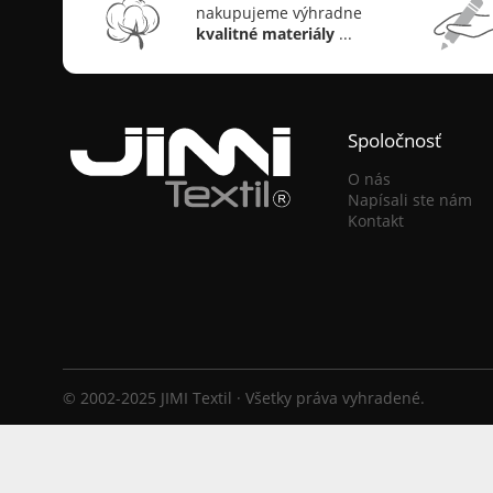
nakupujeme výhradne
kvalitné materiály
...
Spoločnosť
O nás
Napísali ste nám
Kontakt
© 2002-2025 JIMI Textil · Všetky práva vyhradené.