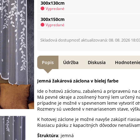
300x130cm
Vypredané
300x150cm
Vypredané
Skladová dostupnosť aktualizovaná: 08. 08. 2026 18:0
Popis
Údržba
Diskusia
Hodnoteni
Jemná žakárová záclona v bielej farbe
Ide o hotovú záclonu, zabalenú a pripravenú na 
Má pevné okraje a zosilnený horný lem určený na
prípadne je možné v spevnenom leme vytvoriť ot
Rozmery sú uvedené v nenariasenom stave, výšk
K hotovej záclone je možné navyše zakúpiť riasi
Riasiacu pásku z kapacitných dôvodov nenašíva
Štruktúra
: jemná