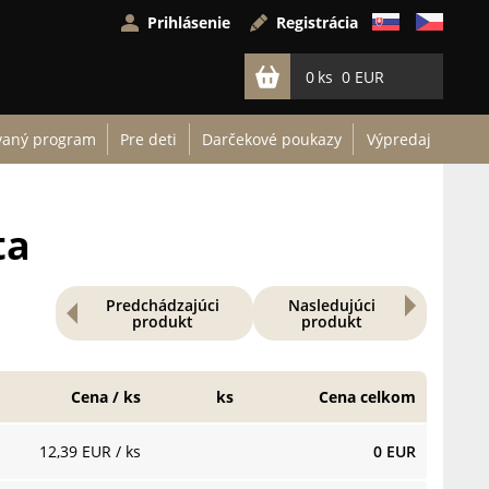
Prihlásenie
Registrácia
0
0 EUR
vaný program
Pre deti
Darčekové poukazy
Výpredaj
ta
Predchádzajúci
Nasledujúci
produkt
produkt
Cena / ks
ks
Cena celkom
12,39 EUR
/ ks
0 EUR