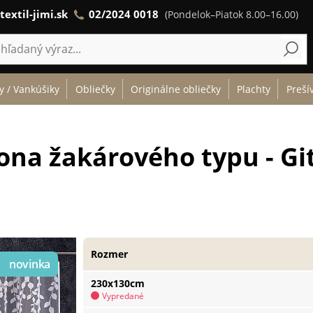
textil-jimi.sk
02/2024 0018
(Pondelok–Piatok 8.00–16.00)
y / Vankúšiky
Obliečky
Originálne obliečky
Plachty
Preší
ona žakárového typu - Gi
Rozmer
230x130cm
Vypredané