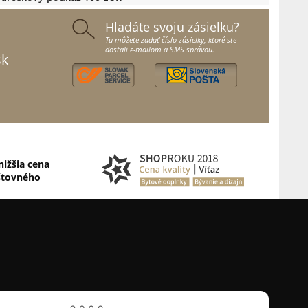
Hladáte svoju zásielku?
Tu môžete zadať číslo zásielky, ktoré ste
dostali e-mailom a SMS správou.
sk
nižšia cena
štovného