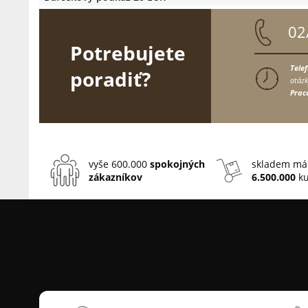
02
Potrebujete
Tele
poradiť?
otázk
Prac
vyše 600.000
spokojných
skladem má
zákazníkov
6.500.000
ku