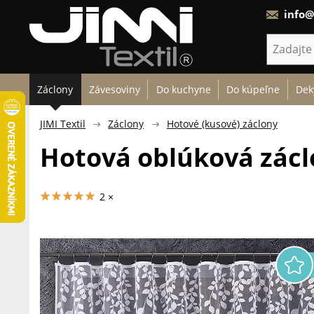
info@
Záclony
Závesoviny
Do kuchyne
Do kúpeľne
Dek
JIMI Textil
Záclony
Hotové (kusové) záclony
Hotová oblúková zácl
2 ×