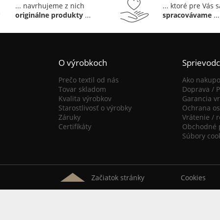
... navrhujeme z nich
... ktoré pre Vás 
originálne produkty
...
spracovávame
...
O výrobkoch
Sprievod
Prečo textil od nás
Ako nakupo
Tovar skladom
Doprava / P
Kvalita výrobkov
Garancia vr
Starostlivosť o výrobky
Ochrana os
Záruky
Vrátenie / 
Certifikáty
Obchodné 
Súbory coo
Začiatok stránky
Cookies