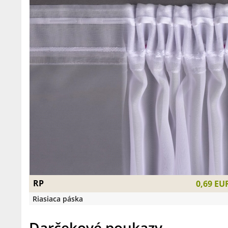
RP
0,69 EU
Riasiaca páska
Darčekové poukazy