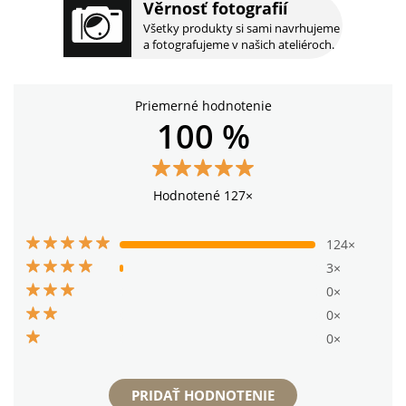
Věrnosť fotografií
Všetky produkty si sami navrhujeme
a fotografujeme v našich ateliéroch.
Priemerné hodnotenie
100 %
Hodnotené 127×
124×
3×
0×
0×
0×
PRIDAŤ HODNOTENIE