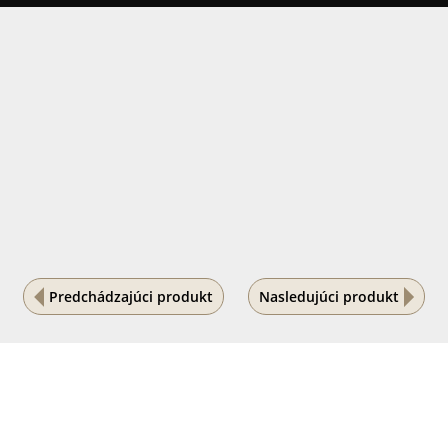
Predchádzajúci produkt
Nasledujúci produkt
Na vašom súkromí nám záleží
Tento internetový obchod ukladá súbory cookies, ktoré