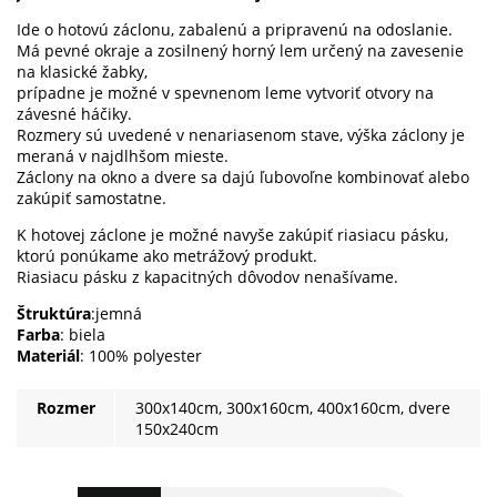
Ide o hotovú záclonu, zabalenú a pripravenú na odoslanie.
Má pevné okraje a zosilnený horný lem určený na zavesenie
na klasické žabky,
prípadne je možné v spevnenom leme vytvoriť otvory na
závesné háčiky.
Rozmery sú uvedené v nenariasenom stave, výška záclony je
meraná v najdlhšom mieste.
Záclony na okno a dvere sa dajú ľubovoľne kombinovať alebo
zakúpiť samostatne.
K hotovej záclone je možné navyše zakúpiť riasiacu pásku,
ktorú ponúkame ako metrážový produkt.
Riasiacu pásku z kapacitných dôvodov nenašívame.
Štruktúra
:jemná
Farba
: biela
Materiál
: 100% polyester
Rozmer
300x140cm, 300x160cm, 400x160cm, dvere
150x240cm