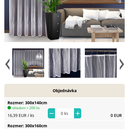
Objednávka
Rozmer
300x140cm
skladom > 200 ks
16,39 EUR
/ ks
0 EUR
Rozmer
300x160cm