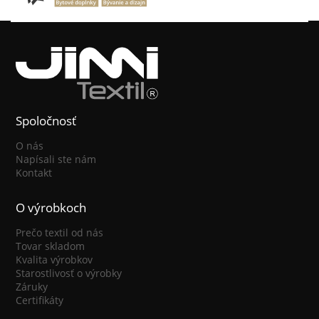
Spoločnosť
O nás
Napísali ste nám
Kontakt
O výrobkoch
Prečo textil od nás
Tovar skladom
Kvalita výrobkov
Starostlivosť o výrobky
Záruky
Certifikáty