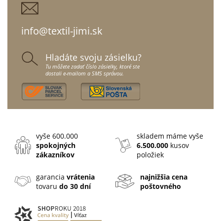
info@textil-jimi.sk
Hladáte svoju zásielku?
Tu môžete zadať číslo zásielky, ktoré ste
dostali e-mailom a SMS správou.
vyše 600.000
skladem máme vyše
spokojných
6.500.000
kusov
zákazníkov
položiek
garancia
vrátenia
najnižšia cena
tovaru
do 30 dní
poštovného