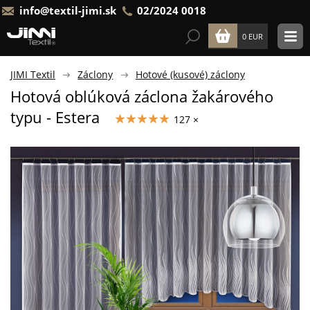
info@textil-jimi.sk
02/2024 0018
0 EUR
JIMI Textil
Záclony
Hotové (kusové) záclony
Hotová oblúková záclona žakárového
typu - Estera
127 ×