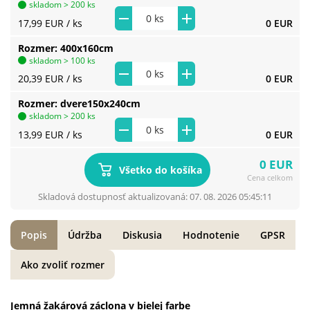
skladom > 200 ks
17,99 EUR
/ ks
0 EUR
Rozmer
400x160cm
skladom > 100 ks
20,39 EUR
/ ks
0 EUR
Rozmer
dvere150x240cm
skladom > 200 ks
13,99 EUR
/ ks
0 EUR
0 EUR
Všetko do košíka
Cena celkom
Skladová dostupnosť aktualizovaná: 07. 08. 2026 05:45:11
Popis
Údržba
Diskusia
Hodnotenie
GPSR
Ako zvoliť rozmer
Jemná žakárová záclona v bielej farbe