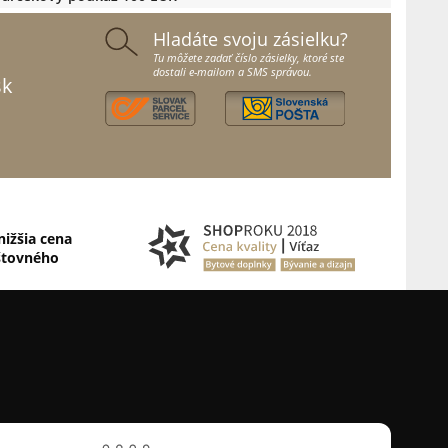
Hladáte svoju zásielku?
Tu môžete zadať číslo zásielky, ktoré ste
dostali e-mailom a SMS správou.
sk
nižšia cena
štovného