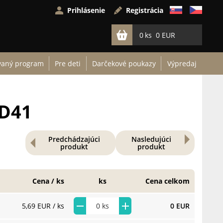
Prihlásenie
Registrácia
0
0 EUR
vaný program
Pre deti
Darčekové poukazy
Výpredaj
 D41
Predchádzajúci
Nasledujúci
produkt
produkt
Cena / ks
ks
Cena celkom
5,69 EUR
/ ks
0 EUR