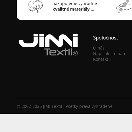
nakupujeme výhradne
kvalitné materiály
...
Spoločnosť
O nás
Napísali ste nám
Kontakt
© 2002-2025 JIMI Textil · Všetky práva vyhradené.