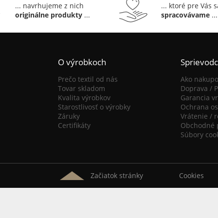
... navrhujeme z nich
... ktoré pre Vás 
originálne produkty
...
spracovávame
...
O výrobkoch
Sprievod
Prečo textil od nás
Ako nakupo
Tovar skladom
Doprava / P
Kvalita výrobkov
Garancia vr
Starostlivosť o výrobky
Ochrana os
Záruky
Vrátenie / 
Certifikáty
Obchodné 
Súbory coo
Začiatok stránky
Cookies