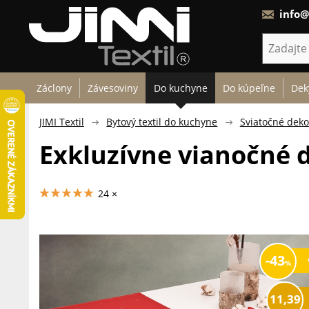
info@
Záclony
Závesoviny
Do kuchyne
Do kúpeľne
Dek
JIMI Textil
Bytový textil do kuchyne
Sviatočné deko
Exkluzívne vianočné d
24 ×
43
11,39