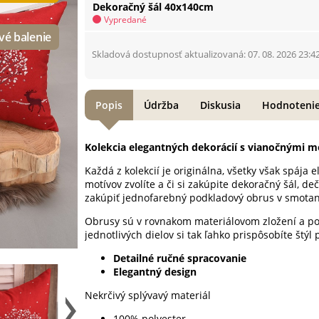
Dekoračný šál 40x140cm
Vypredané
Skladová dostupnosť aktualizovaná: 07. 08. 2026 23:4
Popis
Údržba
Diskusia
Hodnoteni
Kolekcia elegantných dekorácií s vianočnými m
Každá z kolekcií je originálna, všetky však spája 
motívov zvolíte a či si zakúpite dekoračný šál, 
zakúpiť jednofarebný podkladový obrus v smotano
Obrusy sú v rovnakom materiálovom zložení a 
jednotlivých dielov si tak ľahko prispôsobíte štýl 
Detailné ručné spracovanie
Elegantný design
Nekrčivý splývavý materiál
100% polyester