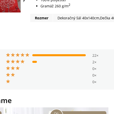
2
Gramáž 260 g/m
Rozmer
Dekoračný šál 40x140cm,Dečka 
22×
2×
0×
0×
0×
ame