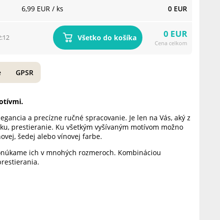
6,99 EUR
/ ks
0 EUR
0 EUR
Všetko do košíka
2:12
Cena celkom
e
GPSR
otívmi.
elegancia a precízne ručné spracovanie. Je len na Vás, aký z
dečku, prestieranie. Ku všetkým vyšívaným motívom možno
vej, šedej alebo vínovej farbe.
ponúkame ich v mnohých rozmeroch. Kombináciou
prestierania.