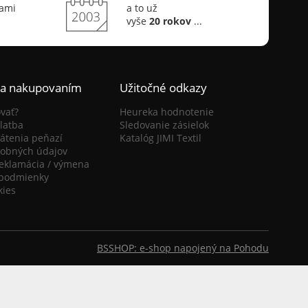
sami
a to už
vyše
20 rokov
...
ca nakupovaním
Užitočné odkazy
vať?
Heureka hodnotenie
latba
Sledovanie zásielok
átenia peňazí
Katalóg JIMI Textil
obných údajov
reklamácia / výmena
podmienky
kies
BSSHOP: e-shop napojený na Pohodu