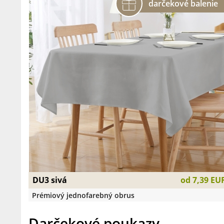
DU3 sivá
od
7,39 EU
Prémiový jednofarebný obrus
Darčekové poukazy