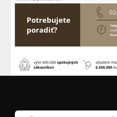
02
Potrebujete
Tele
poradiť?
otázk
Prac
vyše 600.000
spokojných
skladem má
zákazníkov
6.500.000
ku