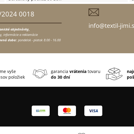
/2024 0018
info@textil-jimi.
fonické objednávky,
y, informácie a reklamácie
ovná doba:
pondelok - piatok
8.00 - 16.00
me vyše
garancia
vrátenia
tovaru
naj
sov položiek
do 30 dní
po