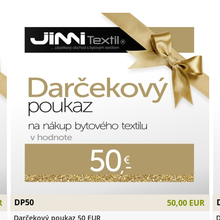
DP50
R
50,00 EUR
Darčekový poukaz 50 EUR
D