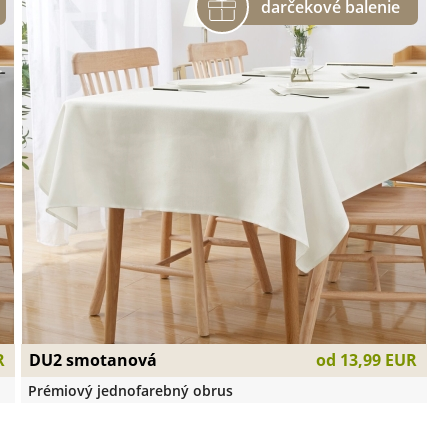
DU2 smotanová
R
od
13,99 EUR
Prémiový jednofarebný obrus