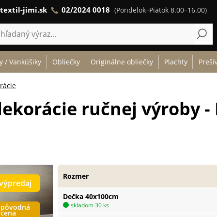
textil-jimi.sk
02/2024 0018
(Pondelok–Piatok 8.00–16.00)
y / Vankúšiky
Obliečky
Originálne obliečky
Plachty
Preší
rácie
ekorácie ručnej výroby -
Rozmer
výpredaj
Dečka 40x100cm
skladom 30 ks
pôvodná
cena