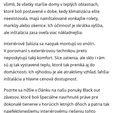
všimli, že všetky staršie domy v teplých oblastiach,
ktoré boli postavené v dobe, kedy klimatizácia ešte
neexistovala, majú nainštalované vonkajšie rolety,
markízy alebo okenice. Ich účinnosť je skrátka vyššia,
ale inštalácia zasa oveľa viac nákladnejšia.
Interiérové žalúzia sa naopak montujú vo vnútri.
V porovnaní s exteriérovou technikou preto
neposkytujú taký komfort. Síce zatienia, ale sklo i rám
sú aj tak vystavené teplu, ktoré tak preniká aj do
domácnosti. Ich výhodou je ale atraktívny vzhľad, ľahšia
inštalácia a hlavne cenová dostupnosť.
Pozrite sa nižšie v článku na našu ponuky Black out
závesov, ktoré boli špeciálne navrhnuté práve pre
dokonalé tienenie v horúcich letných dňoch a patria tak
najefektívnejšiemu interiérovému riešeniu tohto