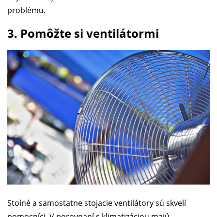
problému.
3. Pomôžte si ventilátormi
Stolné a samostatne stojacie ventilátory sú skvelí
pomocníci. V porovnaní s klimatizáciou majú