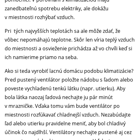
zanedbateľnú spotrebu elektriky, ale dokážu
v miestnosti rozhýbať vzduch.
Pri tých najvyšších teplotách sa ale môže zdať, že
vôbec nepomáhajú teplotne. Skôr len víria teplý vzduch
do miestnosti a osvieženie prichádza až vo chvíli keď si
ich namierime priamo na seba.
Ako si teda vyrobiť lacnú domácu podobu klimatizácie?
Pred pustený ventilátor položte nádobu s ľadom alebo
poveste vychladenú tenkú látku (napr. utierku). Aby
bola látka naozaj ľadová nechajte ju pár minút
v mrazničke. Vďaka tomu vám bude ventilátor po
miestnosti rozfúkavať chladnejší vzduch. Nezabúdajte
ľad alebo utierku pravidelne meniť, aby bol chladivý
účinok čo najdlhší. Ventilátory nechajte pustené aj cez