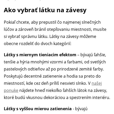
Ako vybrať látku na závesy
Pokiaľ chcete, aby prepustil čo najmenej slnečných
lúčov a zároveň bránil otepľovaniu miestnosti, musíte
si vybrať správnu látku. Látky na závesy môžeme
obecne rozdeliť do dvoch kategórií:
Látky s miernym tieniacim efektom
– bývajú ľahšie,
tenšie a hýria mnohými vzormi a farbami, od svetlých
pastelových odtieňov až po prirodzené zemité farby.
Poskytujú decentné zatienenie a hodia sa preto do
miestností, kde cez deň príliš nesvieti slnko. V
našej
ponuke
nájdete hneď niekoľko ľahších látok na závesy,
ktoré budú vkusnou dekoráciou a spestrením interiéru.
Látky s vyššou mierou zatienenia
- bývajú