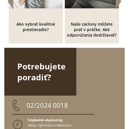
Ako vybrať kvalitné
Naše záclony môžete
prestieradlo?
prať v práčke. Aké
k
odporúčania dodržiavať?
Potrebujete
poradiť?
02/2024 0018
Telefonické objednávky,
otázky, informácie a reklamácie