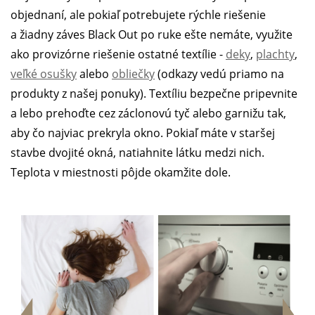
objednaní, ale pokiaľ potrebujete rýchle riešenie
a žiadny záves Black Out po ruke ešte nemáte, využite
ako provizórne riešenie ostatné textílie -
deky
,
plachty
,
veľké osušky
alebo
obliečky
(odkazy vedú priamo na
produkty z našej ponuky). Textíliu bezpečne pripevnite
a lebo prehoďte cez záclonovú tyč alebo garnižu tak,
aby čo najviac prekryla okno. Pokiaľ máte v staršej
stavbe dvojité okná, natiahnite látku medzi nich.
Teplota v miestnosti pôjde okamžite dole.