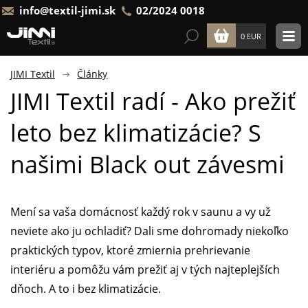
info@textil-jimi.sk
02/2024 0018
0 EUR
JIMI Textil
Články
JIMI Textil radí - Ako prežiť
leto bez klimatizácie? S
našimi Black out závesmi
Mení sa vaša domácnosť každý rok v saunu a vy už
neviete ako ju ochladiť? Dali sme dohromady niekoľko
praktických typov, ktoré zmiernia prehrievanie
interiéru a pomôžu vám prežiť aj v tých najteplejších
dňoch. A to i bez klimatizácie.