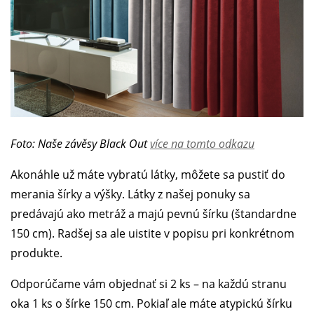
Foto: Naše závěsy Black Out
více na tomto odkazu
Akonáhle už máte vybratú látky, môžete sa pustiť do
merania šírky a výšky. Látky z našej ponuky sa
predávajú ako metráž a majú pevnú šírku (štandardne
150 cm). Radšej sa ale uistite v popisu pri konkrétnom
produkte.
Odporúčame vám objednať si 2 ks – na každú stranu
oka 1 ks o šírke 150 cm. Pokiaľ ale máte atypickú šírku