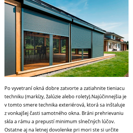
Po vyvetraní okná dobre zatvorte a zatiahnite tieniacu
techniku (markízy, žalúzie alebo rolety).Najúčinnejšia je
v tomto smere technika exteriérová, ktorá sa inštaluje
z vonkajšej časti samotného okna. Bráni prehrievaniu
skla a rámu a prepustí minimum slnečných lúčov.
Ostatne aj na letnej dovolenke pri mori ste si určite