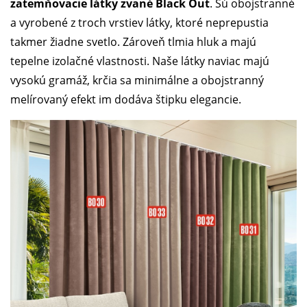
zatemňovacie látky zvané Black Out
. Sú obojstranné
a vyrobené z troch vrstiev látky, ktoré neprepustia
takmer žiadne svetlo. Zároveň tlmia hluk a majú
tepelne izolačné vlastnosti. Naše látky naviac majú
vysokú gramáž, krčia sa minimálne a obojstranný
melírovaný efekt im dodáva štipku elegancie.