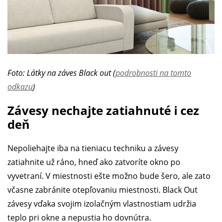
Foto: Látky na záves Black out (
podrobnosti na tomto
odkazu
)
Závesy nechajte zatiahnuté i cez
deň
Nepoliehajte iba na tieniacu techniku a závesy
zatiahnite už ráno, hneď ako zatvoríte okno po
vyvetraní. V miestnosti ešte možno bude šero, ale zato
včasne zabránite otepľovaniu miestnosti. Black Out
závesy vďaka svojim izolačným vlastnostiam udržia
teplo pri okne a nepustia ho dovnútra.