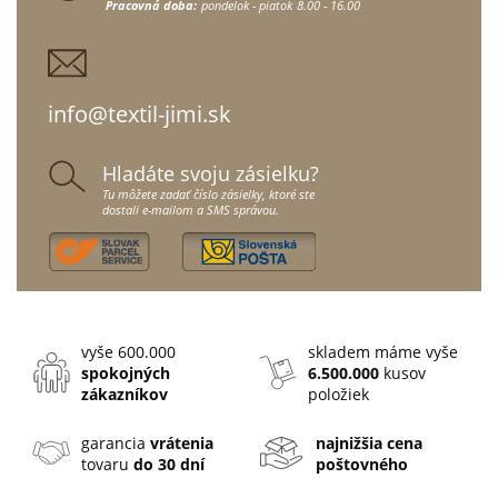
Pracovná doba:
pondelok - piatok
8.00 - 16.00
info@textil-jimi.sk
Hladáte svoju zásielku?
Tu môžete zadať číslo zásielky, ktoré ste
dostali e-mailom a SMS správou.
vyše 600.000
skladem máme vyše
spokojných
6.500.000
kusov
zákazníkov
položiek
garancia
vrátenia
najnižšia cena
tovaru
do 30 dní
poštovného