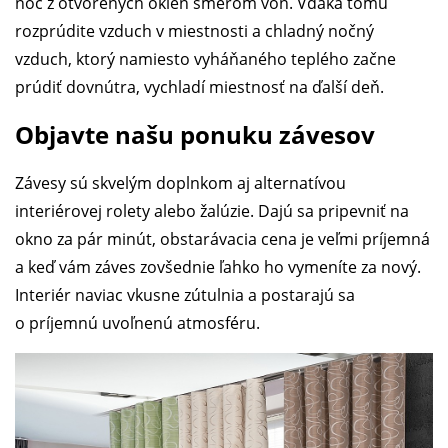
noc z otvorených okien smerom von. Vďaka tomu
rozprúdite vzduch v miestnosti a chladný nočný
vzduch, ktorý namiesto vyháňaného teplého začne
prúdiť dovnútra, vychladí miestnosť na ďalší deň.
Objavte našu ponuku závesov
Závesy sú skvelým doplnkom aj alternatívou
interiérovej rolety alebo žalúzie. Dajú sa pripevniť na
okno za pár minút, obstarávacia cena je veľmi príjemná
a keď vám záves zovšednie ľahko ho vymeníte za nový.
Interiér naviac vkusne zútulnia a postarajú sa
o príjemnú uvoľnenú atmosféru.