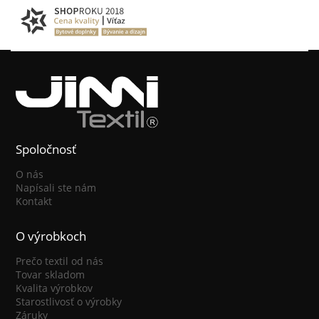
Spoločnosť
O nás
Napísali ste nám
Kontakt
O výrobkoch
Prečo textil od nás
Tovar skladom
Kvalita výrobkov
Starostlivosť o výrobky
Záruky