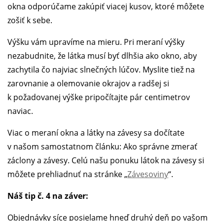
okna odporúčame zakúpiť viacej kusov, ktoré môžete
zošiť k sebe.
Výšku vám upravíme na mieru. Pri meraní výšky
nezabudnite, že látka musí byť dlhšia ako okno, aby
zachytila čo najviac slnečných lúčov. Myslite tiež na
zarovnanie a olemovanie okrajov a radšej si
k požadovanej výške pripočítajte pár centimetrov
naviac.
Viac o meraní okna a látky na závesy sa dočítate
v našom samostatnom článku: Ako správne zmerať
záclony a závesy. Celú našu ponuku látok na závesy si
môžete prehliadnuť na stránke „
Závesoviny
“.
Náš tip č. 4 na záver:
Objednávky síce posielame hneď druhý deň po vašom