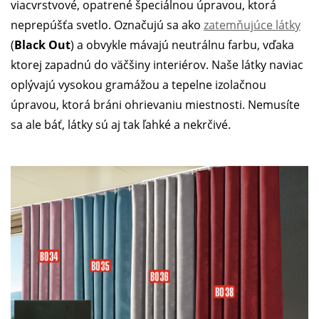
viacvrstvové, opatrené špeciálnou úpravou, ktorá
neprepúšťa svetlo. Označujú sa ako
zatemňujúce látky
(
Black Out
) a obvykle mávajú neutrálnu farbu, vďaka
ktorej zapadnú do väčšiny interiérov. Naše látky naviac
oplývajú vysokou gramážou a tepelne izolačnou
úpravou, ktorá bráni ohrievaniu miestnosti. Nemusíte
sa ale báť, látky sú aj tak ľahké a nekrčivé.