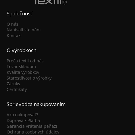
Spoločnosť
O nás
Napísali ste nám
Kontakt
O výrobkoch
Prečo textil od nás
Tovar skladom
Kvalita výrobkov
Starostlivosť o výrobky
Záruky
Certifikáty
Sprievodca nakupovaním
Ako nakupovať?
Doprava / Platba
Garancia vrátenia peňazí
Ochrana osobných údajov