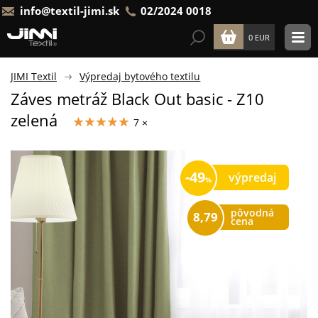
info@textil-jimi.sk
02/2024 0018
0 EUR
JIMI Textil
Výpredaj bytového textilu
Záves metráž Black Out basic - Z10
zelená
7 ×
49
výpredaj
pôvodná
8,79
cena