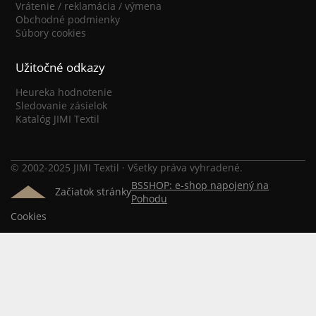
Vrátenie / reklamácia / výmena
Obchodné podmienky
Súbory cookies
Užitočné odkazy
Heureka hodnotenie
Sledovanie zásielok
Katalóg JIMI Textil
© 2002-2025 JIMI Textil · Všetky práva vyhradené.
BSSHOP: e-shop napojený na
Začiatok stránky
Pohodu
Cookies