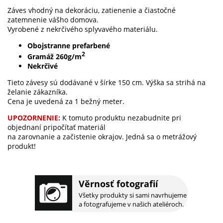
Záves vhodný na dekoráciu, zatienenie a čiastočné
zatemnenie vášho domova.
Vyrobené z nekrčivého splyvavého materiálu.
Obojstranne prefarbené
2
Gramáž 260g/m
Nekrčivé
Tieto závesy sú dodávané v šírke 150 cm. Výška sa strihá na
želanie zákazníka.
Cena je uvedená za 1 bežný meter.
UPOZORNENIE:
K tomuto produktu nezabudnite pri
objednaní pripočítať materiál
na zarovnanie a začistenie okrajov. Jedná sa o metrážový
produkt!
Věrnosť fotografií
Všetky produkty si sami navrhujeme
a fotografujeme v našich ateliéroch.