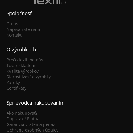
Spoločnosť
O nás
Napísali ste nám
Kontakt
O výrobkoch
Prečo textil od nás
Tovar skladom
Kvalita výrobkov
Starostlivosť o výrobky
Záruky
Certifikáty
Sprievodca nakupovaním
Ako nakupovať?
Doprava / Platba
Garancia vrátenia peňazí
Ochrana osobných údajov