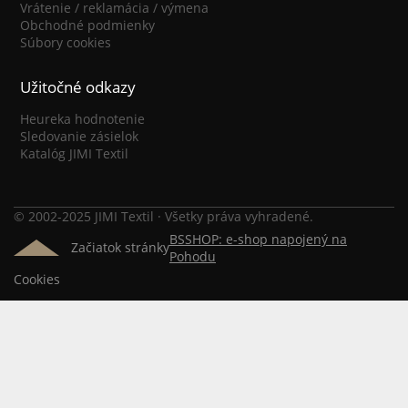
Vrátenie / reklamácia / výmena
Obchodné podmienky
Súbory cookies
Užitočné odkazy
Heureka hodnotenie
Sledovanie zásielok
Katalóg JIMI Textil
© 2002-2025 JIMI Textil · Všetky práva vyhradené.
BSSHOP: e-shop napojený na
Začiatok stránky
Pohodu
Cookies