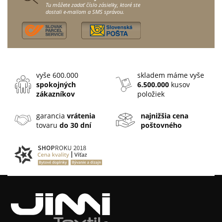
Tu môžete zadať číslo zásielky, ktoré ste
dostali e-mailom a SMS správou.
vyše 600.000
skladem máme vyše
spokojných
6.500.000
kusov
zákazníkov
položiek
garancia
vrátenia
najnižšia cena
tovaru
do 30 dní
poštovného