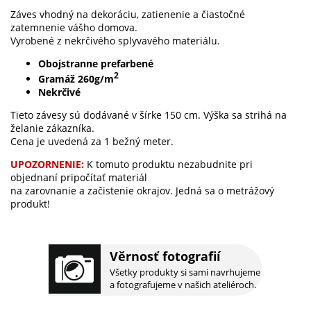
Záves vhodný na dekoráciu, zatienenie a čiastočné
zatemnenie vášho domova.
Vyrobené z nekrčivého splyvavého materiálu.
Obojstranne prefarbené
2
Gramáž 260g/m
Nekrčivé
Tieto závesy sú dodávané v šírke 150 cm. Výška sa strihá na
želanie zákazníka.
Cena je uvedená za 1 bežný meter.
UPOZORNENIE:
K tomuto produktu nezabudnite pri
objednaní pripočítať materiál
na zarovnanie a začistenie okrajov. Jedná sa o metrážový
produkt!
Věrnosť fotografií
Všetky produkty si sami navrhujeme
a fotografujeme v našich ateliéroch.