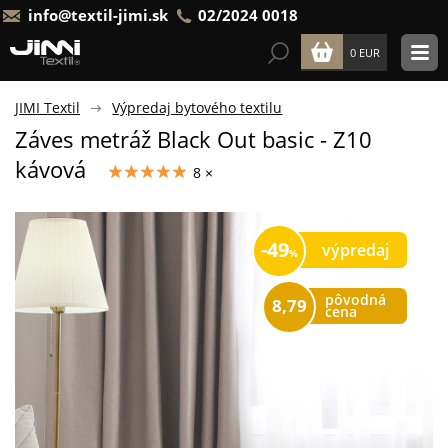
info@textil-jimi.sk
02/2024 0018
0 EUR
JIMI Textil
Výpredaj bytového textilu
Záves metráž Black Out basic - Z10
kávová
8 ×
49
výpredaj
pôvodná
8,79
cena