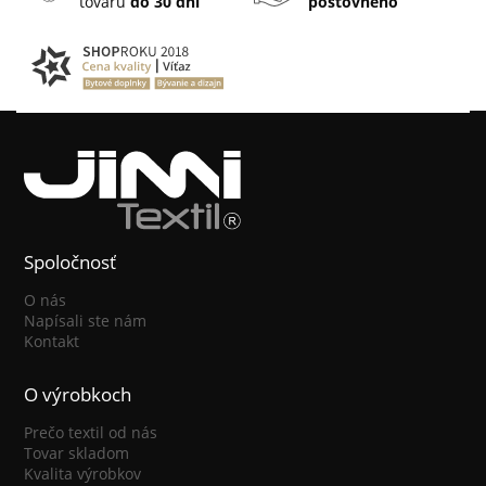
tovaru
do 30 dní
poštovného
Spoločnosť
O nás
Napísali ste nám
Kontakt
O výrobkoch
Prečo textil od nás
Tovar skladom
Kvalita výrobkov