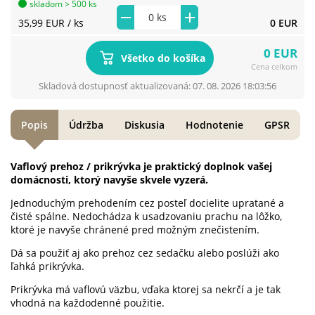
skladom > 500 ks
35,99 EUR
/ ks
0 EUR
0 EUR
Všetko do košíka
Cena celkom
Skladová dostupnosť aktualizovaná: 07. 08. 2026 18:03:56
Popis
Údržba
Diskusia
Hodnotenie
GPSR
Vaflový prehoz / prikrývka je praktický doplnok vašej
domácnosti, ktorý navyše skvele vyzerá.
Jednoduchým prehodením cez posteľ docielite upratané a
čisté spálne. Nedochádza k usadzovaniu prachu na lôžko,
ktoré je navyše chránené pred možným znečistením.
Dá sa použiť aj ako prehoz cez sedačku alebo poslúži ako
ľahká prikrývka.
Prikrývka má vaflovú väzbu, vďaka ktorej sa nekrčí a je tak
vhodná na každodenné použitie.