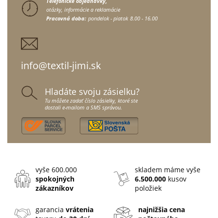
Telefonické objednávky,
otázky, informácie a reklamácie
Pracovná doba:
pondelok - piatok
8.00 - 16.00
info@textil-jimi.sk
Hladáte svoju zásielku?
Tu môžete zadať číslo zásielky, ktoré ste
dostali e-mailom a SMS správou.
vyše 600.000
skladem máme vyše
spokojných
6.500.000
kusov
zákazníkov
položiek
garancia
vrátenia
najnižšia cena