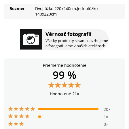
Rozmer
Dvojlôžko 220x240cm,Jednolôžko
140x220cm
Věrnosť fotografií
Všetky produkty si sami navrhujeme
a fotografujeme v našich ateliéroch.
Priemerné hodnotenie
99 %
Hodnotené 21×
20×
1×
0×