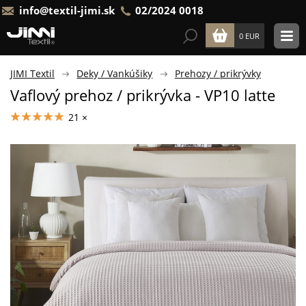
info@textil-jimi.sk
02/2024 0018
0 EUR
JIMI Textil
Deky / Vankúšiky
Prehozy / prikrývky
Vaflový prehoz / prikrývka - VP10 latte
21 ×