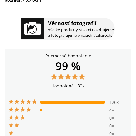
Věrnosť fotografií
Všetky produkty si sami navrhujeme
a fotografujeme v našich ateliéroch.
Priemerné hodnotenie
99 %
Hodnotené 130×
126×
4×
0×
0×
0×