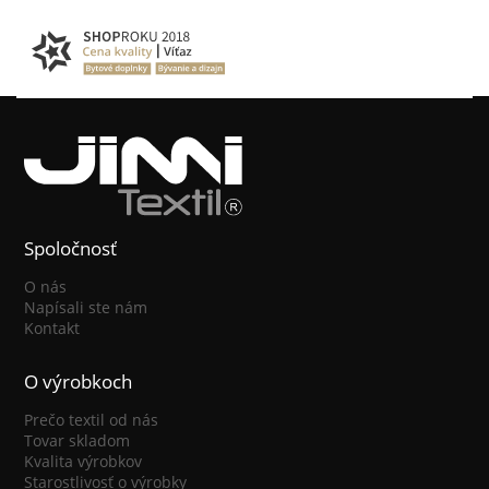
Spoločnosť
O nás
Napísali ste nám
Kontakt
O výrobkoch
Prečo textil od nás
Tovar skladom
Kvalita výrobkov
Starostlivosť o výrobky