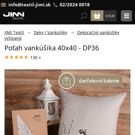
info@textil-jimi.sk
02/2024 0018
0 EUR
JIMI Textil
Deky / Vankúšiky
Dekoračné vankúšiky
vyšívané
Poťah vankúšika 40x40 - DP36
130 ×