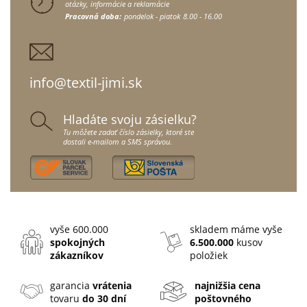
otázky, informácie a reklamácie
Pracovná doba:
pondelok - piatok
8.00 - 16.00
info@textil-jimi.sk
Hladáte svoju zásielku?
Tu môžete zadať číslo zásielky, ktoré ste
dostali e-mailom a SMS správou.
vyše 600.000
skladem máme vyše
spokojných
6.500.000
kusov
zákazníkov
položiek
garancia
vrátenia
najnižšia cena
tovaru
do 30 dní
poštovného