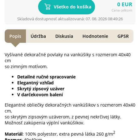
0 EUR
Všetko do košíka
Cena celkom
Skladová dostupnosť aktualizovaná: 07. 08. 2026 08:49:26
Popis
Údržba
Diskusia
Hodnotenie
GPSR
Vyšívané dekoračné povlaky na vankúšiky s rozmerom 40x40
cm
so zimným motívom.
Detailné ručné spracovanie
Elegantný vzhľad
Skrytý zipsový uzáver
V darčekovom balení
Elegantné obliečky dekoračných vankúšikov s rozmerom 40x40
cm,
so skrytým zipsovým uzáverom, z pevnej nekrčivej látky.
Možnosť zakúpenia výplní vankúšikov.
2
Materiál
: 100% polyester, extra pevná látka 260 g/m
Rozmer
: 40x40cm