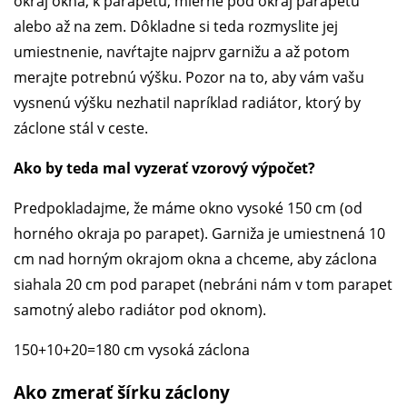
okraj okna, k parapetu, mierne pod okraj parapetu
alebo až na zem. Dôkladne si teda rozmyslite jej
umiestnenie, navŕtajte najprv garnižu a až potom
merajte potrebnú výšku. Pozor na to, aby vám vašu
vysnenú výšku nezhatil napríklad radiátor, ktorý by
záclone stál v ceste.
Ako by teda mal vyzerať vzorový výpočet?
Predpokladajme, že máme okno vysoké 150 cm (od
horného okraja po parapet). Garniža je umiestnená 10
cm nad horným okrajom okna a chceme, aby záclona
siahala 20 cm pod parapet (nebráni nám v tom parapet
samotný alebo radiátor pod oknom).
150+10+20=180 cm vysoká záclona
Ako zmerať šírku záclony