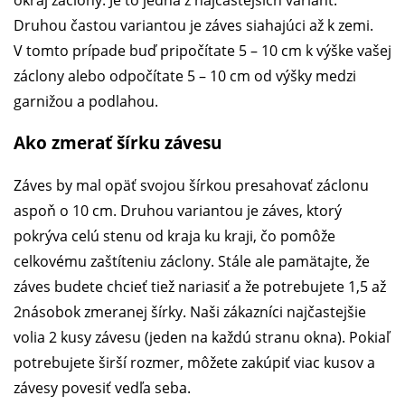
Druhou častou variantou je záves siahajúci až k zemi.
V tomto prípade buď pripočítate 5 – 10 cm k výške vašej
záclony alebo odpočítate 5 – 10 cm od výšky medzi
garnižou a podlahou.
Ako zmerať šírku závesu
Záves by mal opäť svojou šírkou presahovať záclonu
aspoň o 10 cm. Druhou variantou je záves, ktorý
pokrýva celú stenu od kraja ku kraji, čo pomôže
celkovému zaštíteniu záclony. Stále ale pamätajte, že
záves budete chcieť tiež nariasiť a že potrebujete 1,5 až
2násobok zmeranej šírky. Naši zákazníci najčastejšie
volia 2 kusy závesu (jeden na každú stranu okna). Pokiaľ
potrebujete širší rozmer, môžete zakúpiť viac kusov a
závesy povesiť vedľa seba.