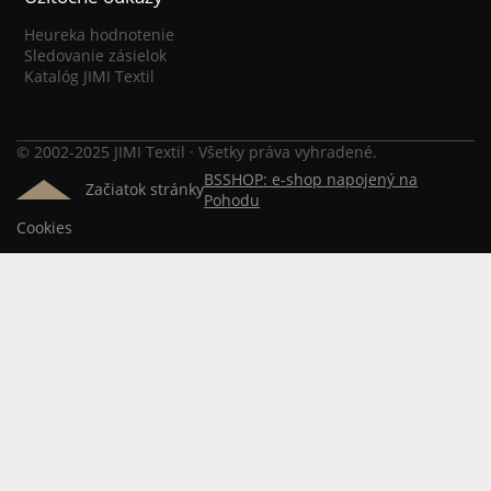
Heureka hodnotenie
Sledovanie zásielok
Katalóg JIMI Textil
© 2002-2025 JIMI Textil · Všetky práva vyhradené.
BSSHOP: e-shop napojený na
Začiatok stránky
Pohodu
Cookies