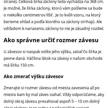
strane). Celková šírka záclony teda vychádza na 368 cm.
Je možné, že šírka záclony, ktorú vám pošleme sa bude
o niekoľko centimetrov líšiť . Je to kvôli vzoru, na ktorý
berieme ohľad a podľa ktorého sa záclony strihajú. Ale
vzhľadom k nariaseniu záclony to nie je zásadný rozdiel.
Ako správne určiť rozmer závesu
U závesov si naopak volíte jeho výšku, zatiaľ čo šírka je
pevne daná. Väčšina látok na závesy v našom obchode
má šírku 150 cm.
Ako zmerať výšku závesov
Zmerajte si rozmer závesu od miesta zavesenia až po
miesto kam by mal záves siahať. Vždy odporúčame, aby
dolný okraj závesu presahoval aspoň 5 – 10 cm dolný
okraj záclony. Je to jedna z najčastejších variant.