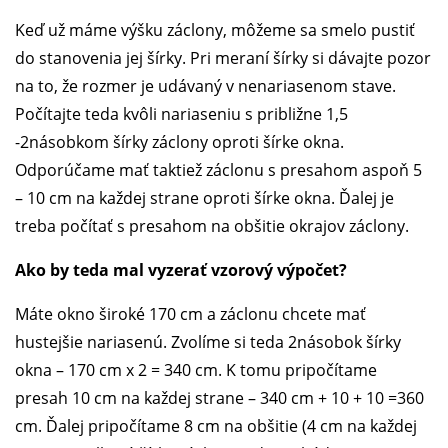
Keď už máme výšku záclony, môžeme sa smelo pustiť
do stanovenia jej šírky. Pri meraní šírky si dávajte pozor
na to, že rozmer je udávaný v nenariasenom stave.
Počítajte teda kvôli nariaseniu s približne 1,5
-2násobkom šírky záclony oproti šírke okna.
Odporúčame mať taktiež záclonu s presahom aspoň 5
– 10 cm na každej strane oproti šírke okna. Ďalej je
treba počítať s presahom na obšitie okrajov záclony.
Ako by teda mal vyzerať vzorový výpočet?
Máte okno široké 170 cm a záclonu chcete mať
hustejšie nariasenú. Zvolíme si teda 2násobok šírky
okna – 170 cm x 2 = 340 cm. K tomu pripočítame
presah 10 cm na každej strane – 340 cm + 10 + 10 =360
cm. Ďalej pripočítame 8 cm na obšitie (4 cm na každej