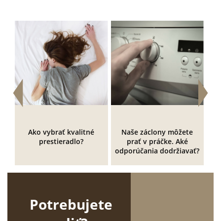
Ako vybrať kvalitné
Naše záclony môžete
prestieradlo?
prať v práčke. Aké
k
odporúčania dodržiavať?
Potrebujete