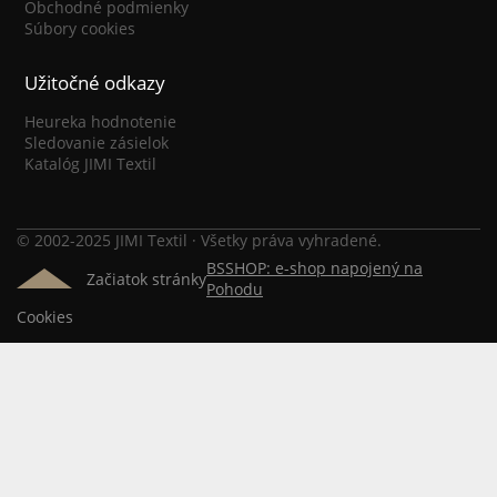
Obchodné podmienky
Súbory cookies
Užitočné odkazy
Heureka hodnotenie
Sledovanie zásielok
Katalóg JIMI Textil
© 2002-2025 JIMI Textil · Všetky práva vyhradené.
BSSHOP: e-shop napojený na
Začiatok stránky
Pohodu
Cookies