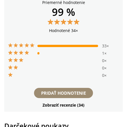
Priemerné hodnotenie
99 %
Hodnotené 34×
33×
1×
0×
0×
0×
PRIDAŤ HODNOTENIE
Zobraziť recenzie (34)
Darčekové poukazy