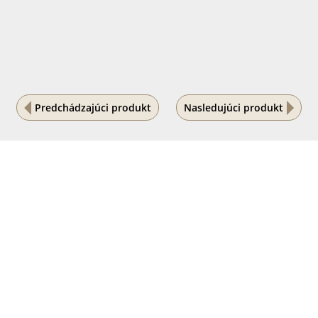
Predchádzajúci produkt
Nasledujúci produkt
Na vašom súkromí nám záleží
Tento internetový obchod ukladá súbory cookies, ktoré
pomáhajú k jeho správnemu fungovaniu. Využívaním
našich služieb s ich používaním súhlasíte.
POVOLIŤ VŠETKO