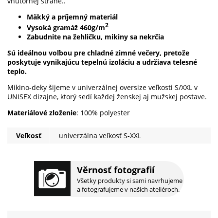
vnútornej strane..
Mäkký a príjemný materiál
2
Vysoká gramáž 460g/m
Zabudnite na žehličku, mikiny sa nekrčia
Sú ideálnou voľbou pre chladné zimné večery, pretože
poskytuje vynikajúcu tepelnú izoláciu a udržiava telesné
teplo.
Mikino-deky šijeme v univerzálnej oversize veľkosti S/XXL v
UNISEX dizajne, ktorý sedí každej ženskej aj mužskej postave.
Materiálové zloženie
: 100% polyester
Veľkosť
univerzálna veľkosť S-XXL
Věrnosť fotografií
Všetky produkty si sami navrhujeme
a fotografujeme v našich ateliéroch.