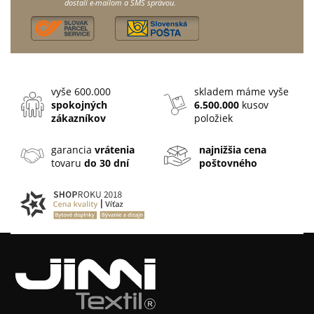
dostali e-mailom a SMS správou.
vyše 600.000
skladem máme vyše
spokojných
6.500.000
kusov
zákazníkov
položiek
garancia
vrátenia
najnižšia cena
tovaru
do 30 dní
poštovného