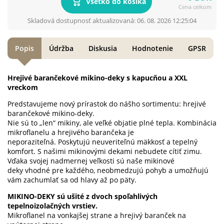
Všetko do košíka
Cena celkom
Skladová dostupnosť aktualizovaná: 06. 08. 2026 12:25:04
Popis
Údržba
Diskusia
Hodnotenie
GPSR
Hrejivé barančekové mikino-deky s kapucňou a XXL
vreckom
Predstavujeme nový prírastok do nášho sortimentu: hrejivé
barančekové mikino-deky.
Nie sú to „len“ mikiny, ale veľké objatie plné tepla. Kombinácia
mikroflanelu a hrejivého barančeka je
neporaziteľná. Poskytujú neuveriteľnú mäkkosť a tepelný
komfort. S našimi mikinovými dekami nebudete cítiť zimu.
Vďaka svojej nadmernej veľkosti sú naše mikinové
deky vhodné pre každého, neobmedzujú pohyb a umožňujú
vám zachumlať sa od hlavy až po päty.
MIKINO-DEKY sú ušité z dvoch spoľahlivých
tepelnoizolačných vrstiev.
Mikroflanel na vonkajšej strane a hrejivý baranček na