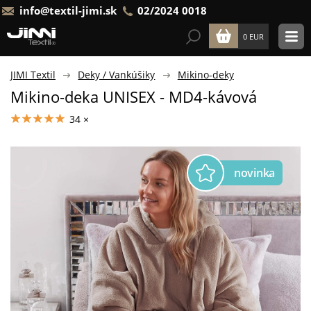
info@textil-jimi.sk
02/2024 0018
0 EUR
JIMI Textil
Deky / Vankúšiky
Mikino-deky
Mikino-deka UNISEX - MD4-kávová
34 ×