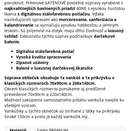
ponúknuť. Prémiové SATÉNOVÉ posteľné súpravy vyrobené z
najkvalitnejších bavlnených priadzí
40NE s vysokou hustotou
tkania
s digitálnou stálofarebnou potlačou
. Vďaka
nasledujúcim úpravám ako
mercerovanie, sanforizácia a
kalandrovanie
sa vyznačujú vysokou hebkosťou a jemným
leskom. Sú príjemné na dotyk, majú dlhú životnosť a
luxusný
vzhľad
. Exkluzivitu týchto súprav podčiarkuje
darčekové
balenie.
Digitálna stálofarebná potlač
Vysoká kvalita spracovania
Zipsové uzávery
Balené v luxusnej darčekovej škatuľce
Súprava obliečok obsahuje 1x vankúš a 1x prikrývku v
klasických rozmeroch 70x90cm a 200x140cm.
Okrem klasických rozmerov ponúkame aj predĺžené
prevedenie 70x90cm a 220x140cm.
Možnosť zakúpenia samostatného poťahu vankúša navyše ku
všetkým vzorom.
Vankúšiky u týchto obliečok sú strihané z látky na prikrývku
široké 150cm a preto je každý vankúšik iný.
Materiál
Satén PREMIUM