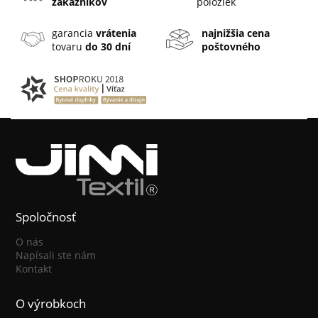
zákazníkov
položiek
garancia
vrátenia
najnižšia cena
tovaru
do 30 dní
poštovného
Spoločnosť
O nás
Napísali ste nám
Kontakt
O výrobkoch