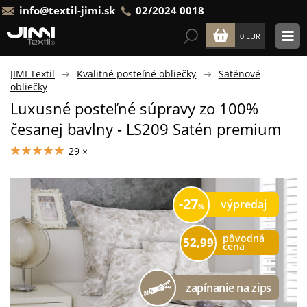
info@textil-jimi.sk
02/2024 0018
0 EUR
JIMI Textil
Kvalitné posteľné obliečky
Saténové
obliečky
Luxusné posteľné súpravy zo 100%
česanej bavlny - LS209 Satén premium
29 ×
27
výpredaj
pôvodná
52,99
cena