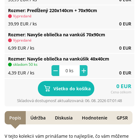
Rozmer
Predĺžený 220x140cm + 70x90cm
Vypredané
39,99 EUR
/ ks
0 EUR
Rozmer
Navyše obliečka na vankúš 70x90cm
Vypredané
6,99 EUR
/ ks
0 EUR
Rozmer
Navyše obliečka na vankúšik 40x40cm
skladom 50 ks
4,39 EUR
/ ks
0 EUR
0 EUR
Všetko do košíka
Cena celkom
Skladová dostupnosť aktualizovaná: 06. 08. 2026 07:01:48
Popis
Údržba
Diskusia
Hodnotenie
GPSR
V tejto kolekcii vám prinášame to najlepšie, čo vám môžeme