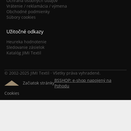
Ochrana osobných údajov
Vrátenie / reklamácia / výmena
Obchodné podmienky
Súbory cookies
Užitočné odkazy
Heureka hodnotenie
Sledovanie zásielok
Katalóg JIMI Textil
© 2002-2025 JIMI Textil · Všetky práva vyhradené.
BSSHOP: e-shop napojený na
Začiatok stránky
Pohodu
Cookies