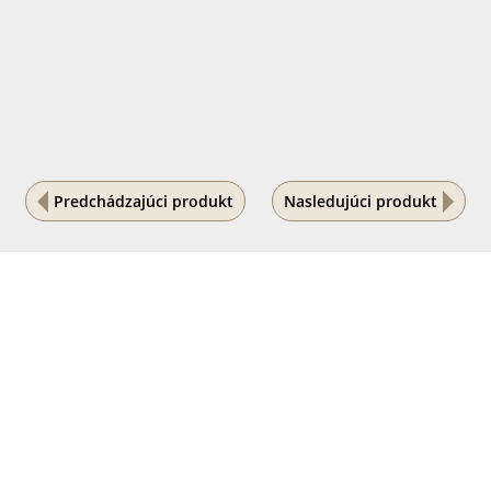
Predchádzajúci produkt
Nasledujúci produkt
Na vašom súkromí nám záleží
Tento internetový obchod ukladá súbory cookies, ktoré
pomáhajú k jeho správnemu fungovaniu. Využívaním
našich služieb s ich používaním súhlasíte.
POVOLIŤ VŠETKO