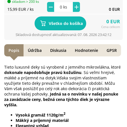
skladom > 200 ks
15,99 EUR
/ ks
0 EUR
0 EUR
Všetko do košíka
Cena celkom
Skladová dostupnosť aktualizovaná: 07. 08. 2026 23:42:12
Popis
Údržba
Diskusia
Hodnotenie
GPSR
Tieto luxusné deky sú vyrobené z jemného mikrovlákna, ktoré
dokonale napodobňuje pravú kožušinu
. Sú veľmi hrejivé,
mäkké a príjemné na dotyk.Vďaka svojim vlastnostiam
využijete tieto deky prevažne v chladnejšom období. Môžu
Vám však poslúžiť po celý rok ako dekorácia či praktická
ochrana Vašej pohovky.
Jedná sa o novinku v našej ponuke
za zavádzacie ceny, bežná cena týchto diek je výrazne
vyššia.
2
Vysoká gramáž 1120g/m
Mäkký a príjemný materiál
Elegantný vzhľad