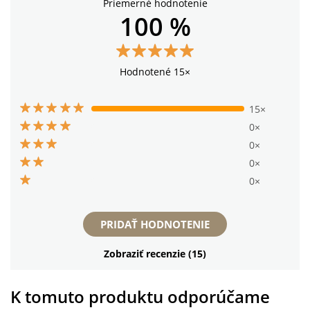
Priemerné hodnotenie
100 %
Hodnotené 15×
15×
0×
0×
0×
0×
PRIDAŤ HODNOTENIE
Zobraziť recenzie (15)
K tomuto produktu odporúčame