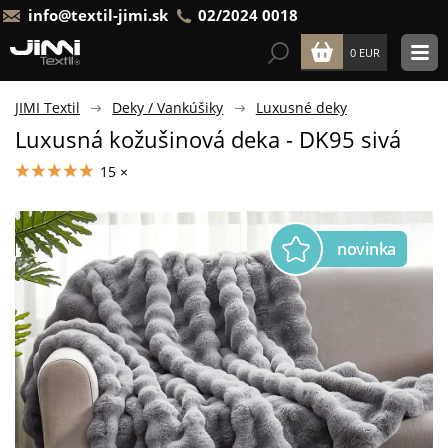
info@textil-jimi.sk
02/2024 0018
0 EUR
JIMI Textil
Deky / Vankúšiky
Luxusné deky
Luxusná kožušinová deka - DK95 sivá
15 ×