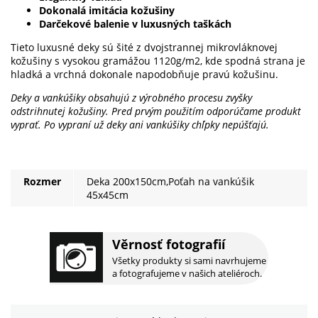
Dokonalá imitácia kožušiny
Darčekové balenie v luxusných taškách
Tieto luxusné deky sú šité z dvojstrannej mikrovláknovej
kožušiny s vysokou gramážou 1120g/m2, kde spodná strana je
hladká a vrchná dokonale napodobňuje pravú kožušinu.
Deky a vankúšiky obsahujú z výrobného procesu zvyšky
odstrihnutej kožušiny. Pred prvým použitím odporúčame produkt
vyprať. Po vypraní už deky ani vankúšiky chĺpky nepúšťajú.
Rozmer
Deka 200x150cm,Poťah na vankúšik
45x45cm
Věrnosť fotografií
Všetky produkty si sami navrhujeme
a fotografujeme v našich ateliéroch.