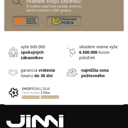
Hladáte svoju zásielku?
Tu môžete zadať číslo zásielky, ktoré ste
dostali e-mailom a SMS správou.
vyše 600.000
skladem máme vyše
spokojných
6.500.000
kusov
zákazníkov
položiek
garancia
vrátenia
najnižšia cena
tovaru
do 30 dní
poštovného