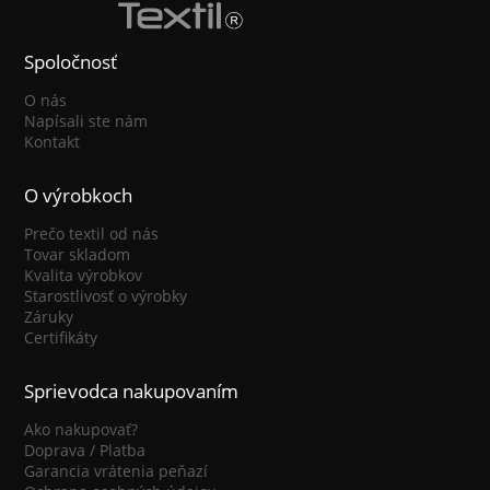
Spoločnosť
O nás
Napísali ste nám
Kontakt
O výrobkoch
Prečo textil od nás
Tovar skladom
Kvalita výrobkov
Starostlivosť o výrobky
Záruky
Certifikáty
Sprievodca nakupovaním
Ako nakupovať?
Doprava / Platba
Garancia vrátenia peňazí